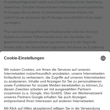
Produktverfügbarkeit sowie vom Zustellzeitpunkt des Spediteurs
abweichen. Darüber hinaus können notwendige pharmazeutische
Prüfungen, die zu deiner Arzneimittelsicherheit dienen, die
Lieferfrist um die Dauer der Prüfungen einschließlich Klärungen
verlängern.
4
Für verschreibungspflichtige Medikamente stellt der Arzt ein
Rezept aus und der Patient erhält sie in der Apotheke. Die
gesetzliche Krankenversicherung übernimmt in der Regel die
Kosten dafür, der Versicherte trägt einen Teil davon als Zuzahlung
mit.
Grundsätzlich leisten Mitglieder Zuzahlungen in Höhe von zehn
Prozent des Abgabepreises,
mindestens
jedoch
fünf Euro
und
höchstens zehn Euro.
Es sind jedoch nie mehr als die tatsächlichen
Kosten der Leistung zu entrichten.
Diese Regeln gelten grundsätzlich auch für Online-Apotheken.
Bei Heilmitteln und häuslicher Krankenpflege beträgt die
Zuzahlung zehn Prozent der Kosten sowie zehn Euro je
Verordnung.
Um das Engagement der Versicherten für ihre eigene Gesundheit zu
stärken und die besondere Stellung der Familie zu unterstützen,
fallen
keine Zuzahlungen
an bei: