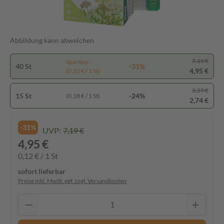
Abbildung kann abweichen
7,19 €
Spartipp
40 St
-31%
4,95 €
(0,12 € / 1 St)
3,59 €
15 St
-24%
(0,18 € / 1 St)
2,74 €
-31%
UVP:
7,19 €
4,95 €
0,12 € / 1 St
sofort lieferbar
Preise inkl. MwSt. ggf. zzgl. Versandkosten