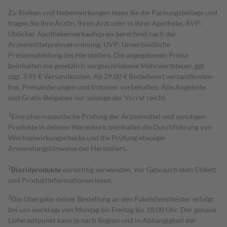
Zu Risiken und Nebenwirkungen lesen Sie die Packungsbeilage und
fragen Sie Ihre Ärztin, Ihren Arzt oder in Ihrer Apotheke. AVP:
Üblicher Apothekenverkaufspreis berechnet nach der
Arzneimittelpreisverordnung. UVP: Unverbindliche
Preisempfehlung des Herstellers. Die angegebenen Preise
beinhalten die gesetzlich vorgeschriebene Mehrwertsteuer, ggf.
zzgl. 3,95 € Versandkosten. Ab 29,00 € Bestell­wert versand­kosten­
frei. Preisänderungen und Irrtümer vorbehalten. Alle Angebote
und Gratis-Beigaben nur solange der Vorrat reicht.
1
Eine pharmazeutische Prüfung der Arzneimittel und sonstigen
Produkte in deinem Warenkorb beinhaltet die Durchführung von
Wechselwirkungschecks und die Prüfung etwaiger
Anwendungshinweise des Herstellers.
2
Biozidprodukte
vorsichtig verwenden. Vor Gebrauch stets Etikett
und Produktinformationen lesen.
3
Die Übergabe deiner Bestellung an den Paketdienstleister erfolgt
bei uns werktags von Montag bis Freitag bis 18:00 Uhr. Der genaue
Lieferzeitpunkt kann je nach Region und in Abhängigkeit der