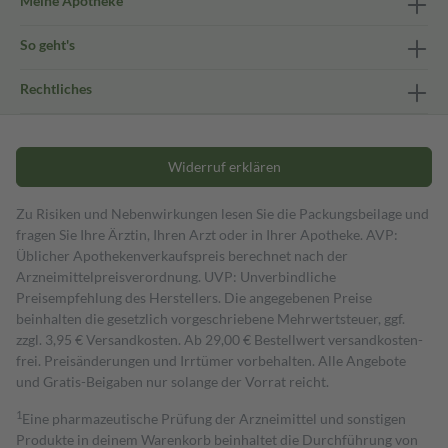
Meine Apotheke
So geht's
Rechtliches
Widerruf erklären
Zu Risiken und Nebenwirkungen lesen Sie die Packungsbeilage und
fragen Sie Ihre Ärztin, Ihren Arzt oder in Ihrer Apotheke. AVP:
Üblicher Apothekenverkaufspreis berechnet nach der
Arzneimittelpreisverordnung. UVP: Unverbindliche
Preisempfehlung des Herstellers. Die angegebenen Preise
beinhalten die gesetzlich vorgeschriebene Mehrwertsteuer, ggf.
zzgl. 3,95 € Versandkosten. Ab 29,00 € Bestell­wert versand­kosten­
frei. Preisänderungen und Irrtümer vorbehalten. Alle Angebote
und Gratis-Beigaben nur solange der Vorrat reicht.
1
Eine pharmazeutische Prüfung der Arzneimittel und sonstigen
Produkte in deinem Warenkorb beinhaltet die Durchführung von