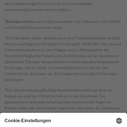
Wechselwirkungschecks und die Prüfung etwaiger
Anwendungshinweise des Herstellers.
2
Biozidprodukte
vorsichtig verwenden. Vor Gebrauch stets Etikett
und Produktinformationen lesen.
3
Die Übergabe deiner Bestellung an den Paketdienstleister erfolgt
bei uns werktags von Montag bis Freitag bis 18:00 Uhr. Der genaue
Lieferzeitpunkt kann je nach Region und in Abhängigkeit der
Produktverfügbarkeit sowie vom Zustellzeitpunkt des Spediteurs
abweichen. Darüber hinaus können notwendige pharmazeutische
Prüfungen, die zu deiner Arzneimittelsicherheit dienen, die
Lieferfrist um die Dauer der Prüfungen einschließlich Klärungen
verlängern.
4
Für verschreibungspflichtige Medikamente stellt der Arzt ein
Rezept aus und der Patient erhält sie in der Apotheke. Die
gesetzliche Krankenversicherung übernimmt in der Regel die
Kosten dafür, der Versicherte trägt einen Teil davon als Zuzahlung
mit.
Grundsätzlich leisten Mitglieder Zuzahlungen in Höhe von zehn
Prozent des Abgabepreises,
mindestens
jedoch
fünf Euro
und