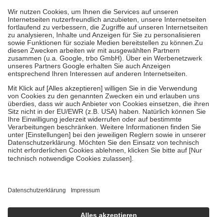
höchstens zehn Euro.
Es sind jedoch nie mehr als die tatsächlichen
Kosten der Leistung zu entrichten.
Diese Regeln gelten grundsätzlich auch für Online-Apotheken.
Bei Heilmitteln und häuslicher Krankenpflege beträgt die
Zuzahlung zehn Prozent der Kosten sowie zehn Euro je
Verordnung.
Um das Engagement der Versicherten für ihre eigene Gesundheit zu
stärken und die besondere Stellung der Familie zu unterstützen,
fallen
keine Zuzahlungen
an bei:
• Kindern und Jugendlichen bis zum vollendeten 18. Lebensjahr
mit Ausnahme der Fahrkosten
• Untersuchungen zur Vorsorge und Früherkennung, die von der
GKV getragen werden
• empfohlenen Schutzimpfungen
• Harn- und Blutteststreifen
Wir nutzen Trusted Shops als unabhängigen Dienstleister für die
Einholung von Bewertungen. Trusted Shops hat Maßnahmen
getroffen, um sicherzustellen, dass es sich um echte Bewertungen
handelt. Mehr Informationen findest du hier:
https://help.etrusted.com/hc/de/articles/4419944605341