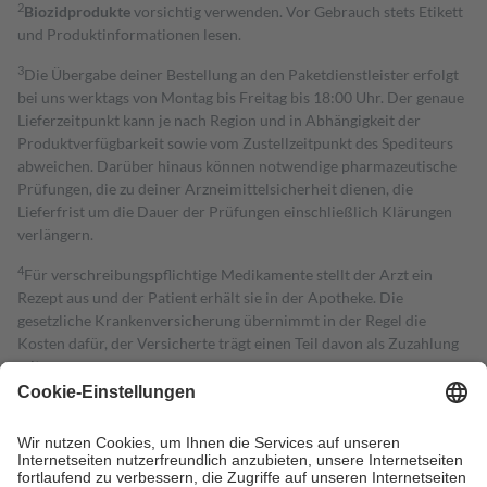
2
Biozidprodukte
vorsichtig verwenden. Vor Gebrauch stets Etikett
und Produktinformationen lesen.
3
Die Übergabe deiner Bestellung an den Paketdienstleister erfolgt
bei uns werktags von Montag bis Freitag bis 18:00 Uhr. Der genaue
Lieferzeitpunkt kann je nach Region und in Abhängigkeit der
Produktverfügbarkeit sowie vom Zustellzeitpunkt des Spediteurs
abweichen. Darüber hinaus können notwendige pharmazeutische
Prüfungen, die zu deiner Arzneimittelsicherheit dienen, die
Lieferfrist um die Dauer der Prüfungen einschließlich Klärungen
verlängern.
4
Für verschreibungspflichtige Medikamente stellt der Arzt ein
Rezept aus und der Patient erhält sie in der Apotheke. Die
gesetzliche Krankenversicherung übernimmt in der Regel die
Kosten dafür, der Versicherte trägt einen Teil davon als Zuzahlung
mit.
Grundsätzlich leisten Mitglieder Zuzahlungen in Höhe von zehn
Prozent des Abgabepreises,
mindestens
jedoch
fünf Euro
und
höchstens zehn Euro.
Es sind jedoch nie mehr als die tatsächlichen
Kosten der Leistung zu entrichten.
Diese Regeln gelten grundsätzlich auch für Online-Apotheken.