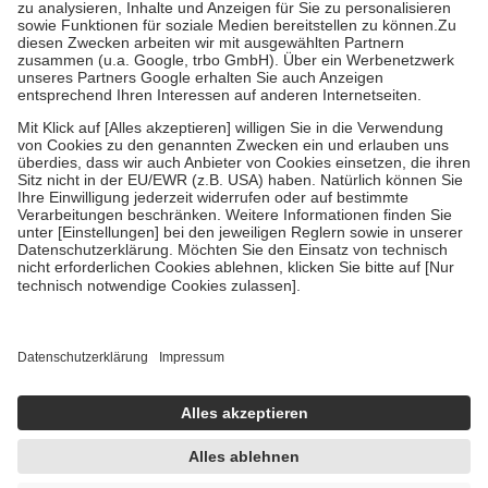
Bei Heilmitteln und häuslicher Krankenpflege beträgt die
Zuzahlung zehn Prozent der Kosten sowie zehn Euro je
Verordnung.
Um das Engagement der Versicherten für ihre eigene Gesundheit zu
stärken und die besondere Stellung der Familie zu unterstützen,
fallen
keine Zuzahlungen
an bei:
• Kindern und Jugendlichen bis zum vollendeten 18. Lebensjahr
mit Ausnahme der Fahrkosten
• Untersuchungen zur Vorsorge und Früherkennung, die von der
GKV getragen werden
• empfohlenen Schutzimpfungen
• Harn- und Blutteststreifen
Wir nutzen Trusted Shops als unabhängigen Dienstleister für die
Einholung von Bewertungen. Trusted Shops hat Maßnahmen
getroffen, um sicherzustellen, dass es sich um echte Bewertungen
handelt. Mehr Informationen findest du hier:
https://help.etrusted.com/hc/de/articles/4419944605341
Einige Bilder und Inhalte wurden unter Zuhilfenahme künstlicher
Intelligenz erstellt.