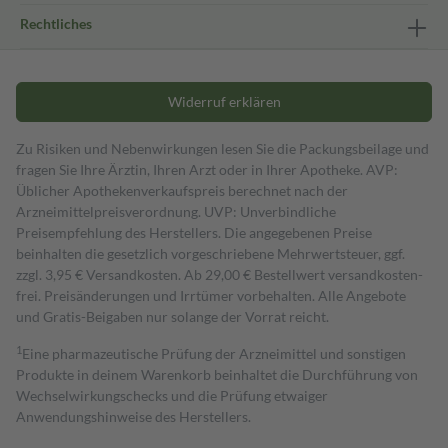
Rechtliches
Widerruf erklären
Zu Risiken und Nebenwirkungen lesen Sie die Packungsbeilage und
fragen Sie Ihre Ärztin, Ihren Arzt oder in Ihrer Apotheke. AVP:
Üblicher Apothekenverkaufspreis berechnet nach der
Arzneimittelpreisverordnung. UVP: Unverbindliche
Preisempfehlung des Herstellers. Die angegebenen Preise
beinhalten die gesetzlich vorgeschriebene Mehrwertsteuer, ggf.
zzgl. 3,95 € Versandkosten. Ab 29,00 € Bestell­wert versand­kosten­
frei. Preisänderungen und Irrtümer vorbehalten. Alle Angebote
und Gratis-Beigaben nur solange der Vorrat reicht.
1
Eine pharmazeutische Prüfung der Arzneimittel und sonstigen
Produkte in deinem Warenkorb beinhaltet die Durchführung von
Wechselwirkungschecks und die Prüfung etwaiger
Anwendungshinweise des Herstellers.