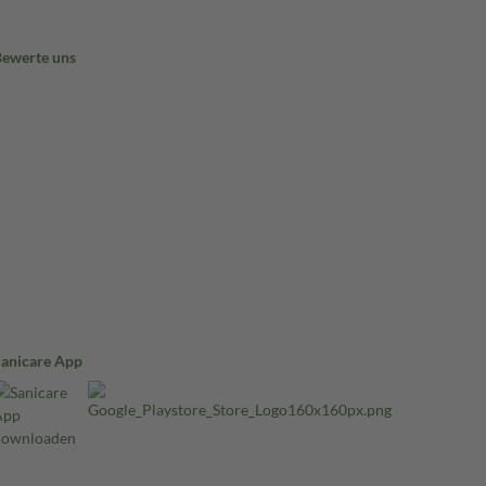
Bewerte uns
Sanicare App