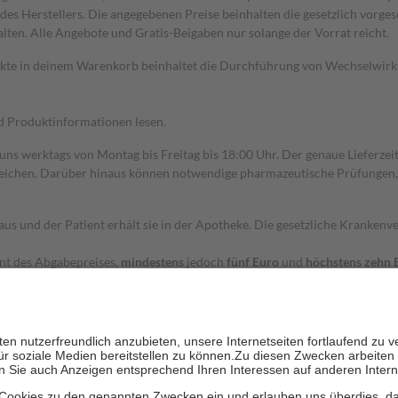
s Herstellers. Die angegebenen Preise beinhalten die gesetzlich vorgesc
alten. Alle Angebote und Gratis-Beigaben nur solange der Vorrat reicht.
dukte in deinem Warenkorb beinhaltet die Durchführung von Wechselwir
nd Produktinformationen lesen.
 uns werktags von Montag bis Freitag bis 18:00 Uhr. Der genaue Lieferze
ichen. Darüber hinaus können notwendige pharmazeutische Prüfungen, die
aus und der Patient erhält sie in der Apotheke. Die gesetzliche Krankenv
ent des Abgabepreises,
mindestens
jedoch
fünf Euro
und
höchstens zehn 
zehn Prozent der Kosten sowie zehn Euro je Verordnung.
rken und die besondere Stellung der Familie zu unterstützen, fallen
kein
 Ausnahme der Fahrkosten
 getragen werden