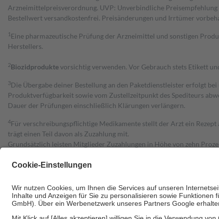
Arzneimittelpreisverordnung. UVP: Unverbindliche Preisempfehlung de
Bestell­wert versand­kosten­frei. Preisänderungen und Irrtümer vorbeh
1
Eine pharmazeutische Prüfung der Arzneimittel und sonstigen Pro
Herstellers.
2
Biozidprodukte
vorsichtig verwenden. Vor Gebrauch stets Etikett u
3
Die Übergabe deiner Bestellung an den Paketdienstleister erfolgt bei
Produktverfügbarkeit sowie vom Zustellzeitpunkt des Spediteurs abwe
Dauer der Prüfungen einschließlich Klärungen verlängern.
4
Für verschreibungspflichtige Medikamente stellt der Arzt ein Rezept 
trägt einen Teil davon als Zuzahlung mit.
Grundsätzlich leisten Mitglieder Zuzahlungen in Höhe von zehn Proz
zu entrichten.
Diese Regeln gelten grundsätzlich auch für Online-Apotheken.
Bei Heilmitteln und häuslicher Krankenpflege beträgt die Zuzahlung 
Um das Engagement der Versicherten für ihre eigene Gesundheit zu stä
• Kindern und Jugendlichen bis zum vollendeten 18. Lebensjahr mit
• Untersuchungen zur Vorsorge und Früherkennung, die von der GKV
• empfohlenen Schutzimpfungen