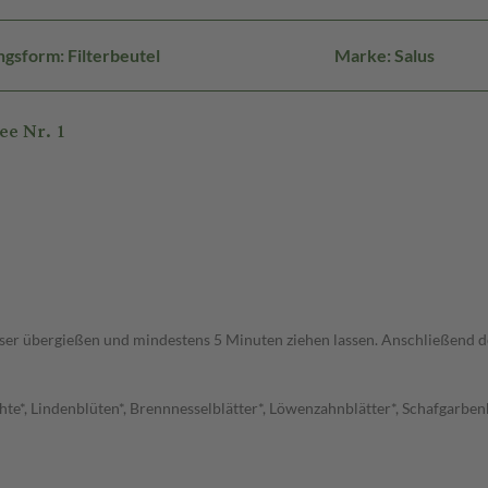
gsform: Filterbeutel
Marke: Salus
ee Nr. 1
ser übergießen und mindestens 5 Minuten ziehen lassen. Anschließend de
te*, Lindenblüten*, Brennnesselblätter*, Löwenzahnblätter*, Schafgarbenkr