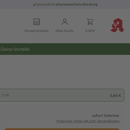
persönliche
pharmazeutische Beratung
Rezept einlösen
Mein Konto
0,00 €
Deine Vorteile
5,65 €
/ 1 St)
sofort lieferbar
Preise inkl. MwSt. ggf. zzgl. Versandkosten