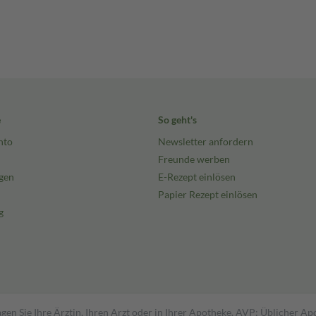
e
So geht's
nto
Newsletter anfordern
Freunde werben
gen
E-Rezept einlösen
Papier Rezept einlösen
g
gen Sie Ihre Ärztin, Ihren Arzt oder in Ihrer Apotheke. AVP: Üblicher A