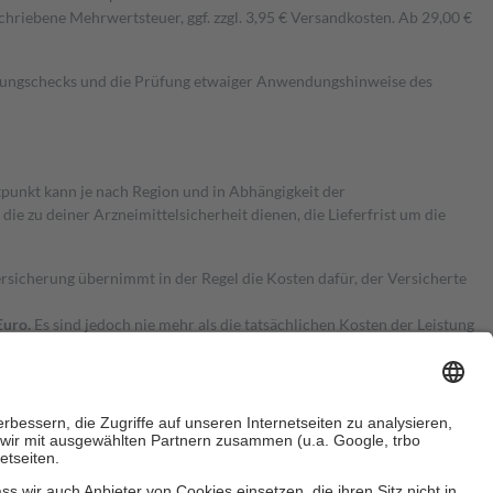
hriebene Mehrwertsteuer, ggf. zzgl. 3,95 € Versandkosten. Ab 29,00 €
kungschecks und die Prüfung etwaiger Anwendungshinweise des
itpunkt kann je nach Region und in Abhängigkeit der
 zu deiner Arzneimittelsicherheit dienen, die Lieferfrist um die
ersicherung übernimmt in der Regel die Kosten dafür, der Versicherte
Euro.
Es sind jedoch nie mehr als die tatsächlichen Kosten der Leistung
e Zuzahlungen
an bei: