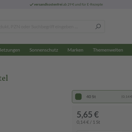
versandkostenfrei
ab 29 € und für E-Rezepte
letzungen
Sonnenschutz
Marken
Themenwelten
tel
40 St
(0,14 € 
5,65 €
0,14 € / 1 St