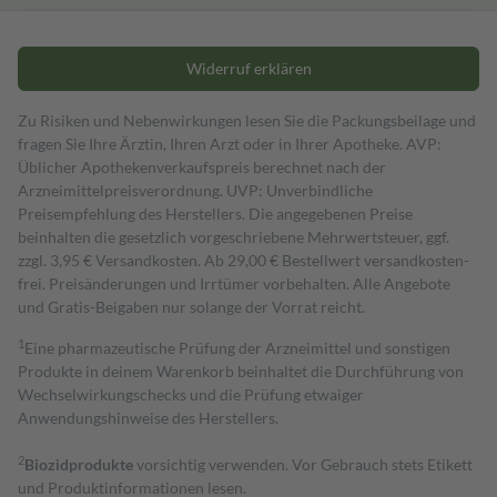
Widerruf erklären
Zu Risiken und Nebenwirkungen lesen Sie die Packungsbeilage und
fragen Sie Ihre Ärztin, Ihren Arzt oder in Ihrer Apotheke. AVP:
Üblicher Apothekenverkaufspreis berechnet nach der
Arzneimittelpreisverordnung. UVP: Unverbindliche
Preisempfehlung des Herstellers. Die angegebenen Preise
beinhalten die gesetzlich vorgeschriebene Mehrwertsteuer, ggf.
zzgl. 3,95 € Versandkosten. Ab 29,00 € Bestell­wert versand­kosten­
frei. Preisänderungen und Irrtümer vorbehalten. Alle Angebote
und Gratis-Beigaben nur solange der Vorrat reicht.
1
Eine pharmazeutische Prüfung der Arzneimittel und sonstigen
Produkte in deinem Warenkorb beinhaltet die Durchführung von
Wechselwirkungschecks und die Prüfung etwaiger
Anwendungshinweise des Herstellers.
2
Biozidprodukte
vorsichtig verwenden. Vor Gebrauch stets Etikett
und Produktinformationen lesen.