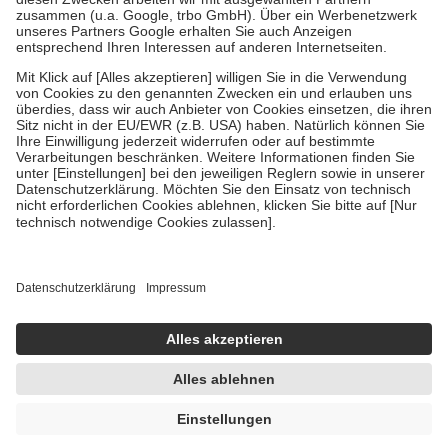
Verordnung.
Um das Engagement der Versicherten für ihre eigene Gesundheit zu
stärken und die besondere Stellung der Familie zu unterstützen,
fallen
keine Zuzahlungen
an bei:
• Kindern und Jugendlichen bis zum vollendeten 18. Lebensjahr
mit Ausnahme der Fahrkosten
• Untersuchungen zur Vorsorge und Früherkennung, die von der
GKV getragen werden
• empfohlenen Schutzimpfungen
• Harn- und Blutteststreifen
Wir nutzen Trusted Shops als unabhängigen Dienstleister für die
Einholung von Bewertungen. Trusted Shops hat Maßnahmen
getroffen, um sicherzustellen, dass es sich um echte Bewertungen
handelt. Mehr Informationen findest du hier:
https://help.etrusted.com/hc/de/articles/4419944605341
Einige Bilder und Inhalte wurden unter Zuhilfenahme künstlicher
Intelligenz erstellt.
4,45 €