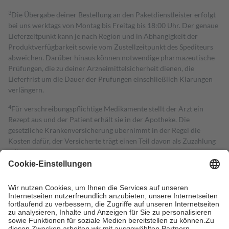
3
Die Übergabe deiner Bestellung an den Paketdienstleister erfolgt
bei uns werktags von Montag bis Freitag bis 18:00 Uhr. Der genaue
Lieferzeitpunkt kann je nach Region und in Abhängigkeit der
Produktverfügbarkeit sowie vom Zustellzeitpunkt des Spediteurs
abweichen. Darüber hinaus können notwendige pharmazeutische
Prüfungen, die zu deiner Arzneimittelsicherheit dienen, die
Lieferfrist um die Dauer der Prüfungen einschließlich Klärungen
verlängern.
4
Für verschreibungspflichtige Medikamente stellt der Arzt ein
Rezept aus und der Patient erhält sie in der Apotheke. Die
gesetzliche Krankenversicherung übernimmt in der Regel die
Kosten dafür, der Versicherte trägt einen Teil davon als Zuzahlung
mit.
Grundsätzlich leisten Mitglieder Zuzahlungen in Höhe von zehn
Prozent des Abgabepreises,
mindestens
jedoch
fünf Euro
und
höchstens zehn Euro.
Es sind jedoch nie mehr als die tatsächlichen
Kosten der Leistung zu entrichten.
Diese Regeln gelten grundsätzlich auch für Online-Apotheken.
Bei Heilmitteln und häuslicher Krankenpflege beträgt die
Zuzahlung zehn Prozent der Kosten sowie zehn Euro je