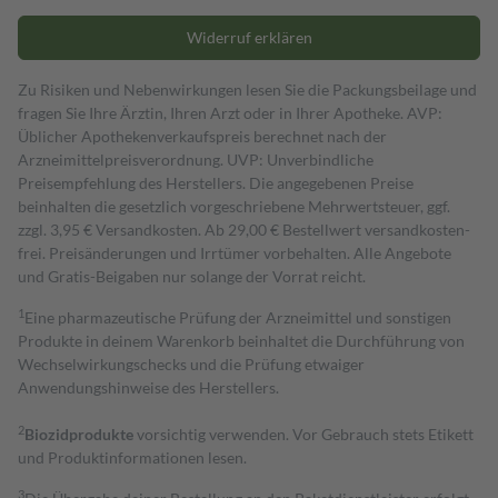
Widerruf erklären
Zu Risiken und Nebenwirkungen lesen Sie die Packungsbeilage und
fragen Sie Ihre Ärztin, Ihren Arzt oder in Ihrer Apotheke. AVP:
Üblicher Apothekenverkaufspreis berechnet nach der
Arzneimittelpreisverordnung. UVP: Unverbindliche
Preisempfehlung des Herstellers. Die angegebenen Preise
beinhalten die gesetzlich vorgeschriebene Mehrwertsteuer, ggf.
zzgl. 3,95 € Versandkosten. Ab 29,00 € Bestell­wert versand­kosten­
frei. Preisänderungen und Irrtümer vorbehalten. Alle Angebote
und Gratis-Beigaben nur solange der Vorrat reicht.
1
Eine pharmazeutische Prüfung der Arzneimittel und sonstigen
Produkte in deinem Warenkorb beinhaltet die Durchführung von
Wechselwirkungschecks und die Prüfung etwaiger
Anwendungshinweise des Herstellers.
2
Biozidprodukte
vorsichtig verwenden. Vor Gebrauch stets Etikett
und Produktinformationen lesen.
3