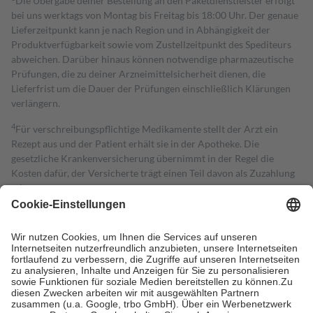
Die Übergabe deiner Bestellung an den Paketdienstleister erfolgt
bei uns werktags von Montag bis Freitag bis 18:00 Uhr. Der genaue
Lieferzeitpunkt kann je nach Region und in Abhängigkeit der
Produktverfügbarkeit sowie vom Zustellzeitpunkt des Spediteurs
abweichen. Darüber hinaus können notwendige pharmazeutische
Prüfungen, die zu deiner Arzneimittelsicherheit dienen, die
Lieferfrist um die Dauer der Prüfungen einschließlich Klärungen
verlängern.
4
Für verschreibungspflichtige Medikamente stellt der Arzt ein
Rezept aus und der Patient erhält sie in der Apotheke. Die
gesetzliche Krankenversicherung übernimmt in der Regel die
Kosten dafür, der Versicherte trägt einen Teil davon als Zuzahlung
mit.
Grundsätzlich leisten Mitglieder Zuzahlungen in Höhe von zehn
Prozent des Abgabepreises,
mindestens
jedoch
fünf Euro
und
höchstens zehn Euro.
Es sind jedoch nie mehr als die tatsächlichen
Kosten der Leistung zu entrichten.
Diese Regeln gelten grundsätzlich auch für Online-Apotheken.
Bei Heilmitteln und häuslicher Krankenpflege beträgt die
Zuzahlung zehn Prozent der Kosten sowie zehn Euro je
Verordnung.