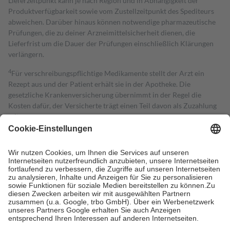
Lieferzeitpunkt kann je nach Region und in Abhängigkeit der
Produktverfügbarkeit sowie vom Zustellzeitpunkt des Spediteurs
abweichen. Darüber hinaus können notwendige pharmazeutische
Prüfungen, die zu deiner Arzneimittelsicherheit dienen, die
Lieferfrist um die Dauer der Prüfungen einschließlich Klärungen
verlängern.
4
Für verschreibungspflichtige Medikamente stellt der Arzt ein
Rezept aus und der Patient erhält sie in der Apotheke. Die
gesetzliche Krankenversicherung übernimmt in der Regel die
Kosten dafür, der Versicherte trägt einen Teil davon als Zuzahlung
mit.
Grundsätzlich leisten Mitglieder Zuzahlungen in Höhe von zehn
Prozent des Abgabepreises,
mindestens
jedoch
fünf Euro
und
höchstens zehn Euro.
Es sind jedoch nie mehr als die tatsächlichen
Kosten der Leistung zu entrichten.
Diese Regeln gelten grundsätzlich auch für Online-Apotheken.
Bei Heilmitteln und häuslicher Krankenpflege beträgt die
Zuzahlung zehn Prozent der Kosten sowie zehn Euro je
Verordnung.
Um das Engagement der Versicherten für ihre eigene Gesundheit zu
stärken und die besondere Stellung der Familie zu unterstützen,