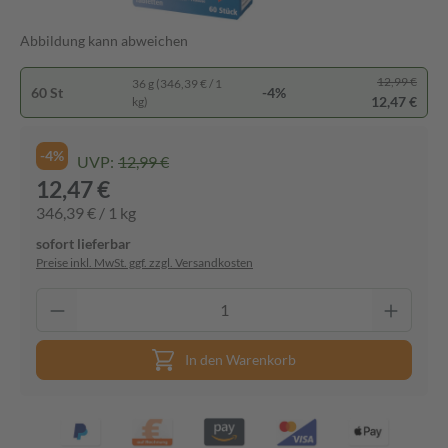
Abbildung kann abweichen
12,99 €
36 g (346,39 € / 1
60 St
-4%
12,47 €
kg)
-4%
UVP:
12,99 €
12,47 €
346,39 € / 1 kg
sofort lieferbar
Preise inkl. MwSt. ggf. zzgl. Versandkosten
In den Warenkorb