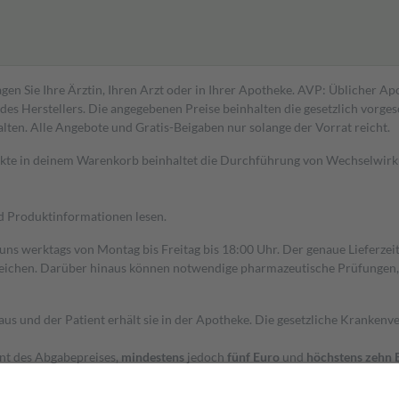
gen Sie Ihre Ärztin, Ihren Arzt oder in Ihrer Apotheke. AVP: Üblicher A
s Herstellers. Die angegebenen Preise beinhalten die gesetzlich vorgesc
alten. Alle Angebote und Gratis-Beigaben nur solange der Vorrat reicht.
dukte in deinem Warenkorb beinhaltet die Durchführung von Wechselwir
nd Produktinformationen lesen.
 uns werktags von Montag bis Freitag bis 18:00 Uhr. Der genaue Lieferze
ichen. Darüber hinaus können notwendige pharmazeutische Prüfungen, die
aus und der Patient erhält sie in der Apotheke. Die gesetzliche Krankenv
ent des Abgabepreises,
mindestens
jedoch
fünf Euro
und
höchstens zehn 