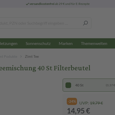
versandkostenfrei
ab 29 € und für E-Rezepte
letzungen
Sonnenschutz
Marken
Themenwelten
mt Podukte
Zimt Tee
emischung 40 St Filterbeutel
40 St
(0,37 € 
-24%
UVP:
19,79 €
14,95 €