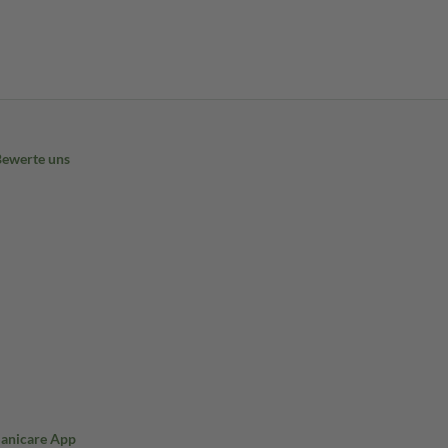
Bewerte uns
Sanicare App