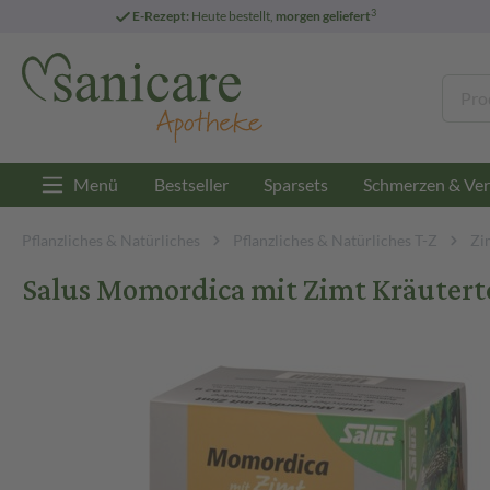
3
E-Rezept:
Heute bestellt,
morgen geliefert
Menü
Bestseller
Sparsets
Schmerzen & Ver
Pflanzliches & Natürliches
Pflanzliches & Natürliches T-Z
Zi
Salus Momordica mit Zimt Kräuterte