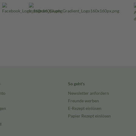
e
So geht's
nto
Newsletter anfordern
Freunde werben
gen
E-Rezept einlösen
Papier Rezept einlösen
g