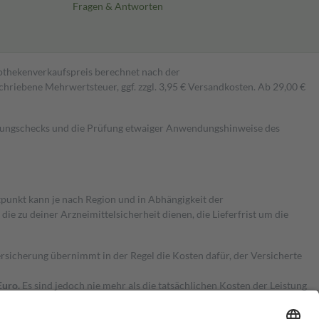
Fragen & Antworten
pothekenverkaufspreis berechnet nach der
hriebene Mehrwertsteuer, ggf. zzgl. 3,95 € Versandkosten. Ab 29,00 €
kungschecks und die Prüfung etwaiger Anwendungshinweise des
itpunkt kann je nach Region und in Abhängigkeit der
 zu deiner Arzneimittelsicherheit dienen, die Lieferfrist um die
ersicherung übernimmt in der Regel die Kosten dafür, der Versicherte
Euro.
Es sind jedoch nie mehr als die tatsächlichen Kosten der Leistung