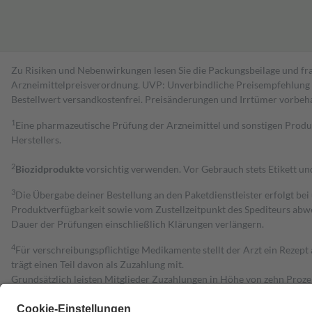
Zu Risiken und Nebenwirkungen lesen Sie die Packungsbeilage und fra
Arzneimittelpreisverordnung. UVP: Unverbindliche Preisempfehlung de
Bestell­wert versand­kosten­frei. Preisänderungen und Irrtümer vorbeh
1
Eine pharmazeutische Prüfung der Arzneimittel und sonstigen Pro
Herstellers.
2
Biozidprodukte
vorsichtig verwenden. Vor Gebrauch stets Etikett u
3
Die Übergabe deiner Bestellung an den Paketdienstleister erfolgt bei
Produktverfügbarkeit sowie vom Zustellzeitpunkt des Spediteurs abwe
Dauer der Prüfungen einschließlich Klärungen verlängern.
4
Für verschreibungspflichtige Medikamente stellt der Arzt ein Rezept 
trägt einen Teil davon als Zuzahlung mit.
Grundsätzlich leisten Mitglieder Zuzahlungen in Höhe von zehn Proz
zu entrichten.
Diese Regeln gelten grundsätzlich auch für Online-Apotheken.