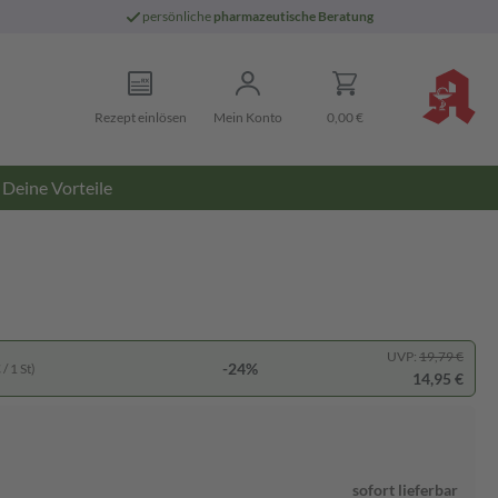
persönliche
pharmazeutische Beratung
Rezept einlösen
Mein Konto
0,00 €
Deine Vorteile
UVP:
19,79 €
-24%
/ 1 St)
14,95 €
sofort lieferbar