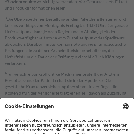
2
Biozidprodukte
vorsichtig verwenden. Vor Gebrauch stets Etikett
und Produktinformationen lesen.
3
Die Übergabe deiner Bestellung an den Paketdienstleister erfolgt
bei uns werktags von Montag bis Freitag bis 18:00 Uhr. Der genaue
Lieferzeitpunkt kann je nach Region und in Abhängigkeit der
Produktverfügbarkeit sowie vom Zustellzeitpunkt des Spediteurs
abweichen. Darüber hinaus können notwendige pharmazeutische
Prüfungen, die zu deiner Arzneimittelsicherheit dienen, die
Lieferfrist um die Dauer der Prüfungen einschließlich Klärungen
verlängern.
4
Für verschreibungspflichtige Medikamente stellt der Arzt ein
Rezept aus und der Patient erhält sie in der Apotheke. Die
gesetzliche Krankenversicherung übernimmt in der Regel die
Kosten dafür, der Versicherte trägt einen Teil davon als Zuzahlung
mit.
Grundsätzlich leisten Mitglieder Zuzahlungen in Höhe von zehn
Prozent des Abgabepreises,
mindestens
jedoch
fünf Euro
und
höchstens zehn Euro.
Es sind jedoch nie mehr als die tatsächlichen
Kosten der Leistung zu entrichten.
Diese Regeln gelten grundsätzlich auch für Online-Apotheken.