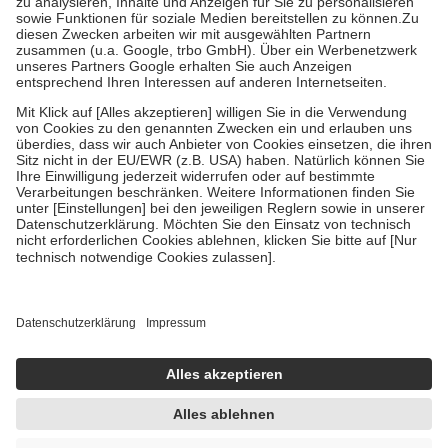
Bei Heilmitteln und häuslicher Krankenpflege beträgt die
Zuzahlung zehn Prozent der Kosten sowie zehn Euro je
Verordnung.
Um das Engagement der Versicherten für ihre eigene Gesundheit zu
stärken und die besondere Stellung der Familie zu unterstützen,
fallen
keine Zuzahlungen
an bei:
• Kindern und Jugendlichen bis zum vollendeten 18. Lebensjahr
mit Ausnahme der Fahrkosten
• Untersuchungen zur Vorsorge und Früherkennung, die von der
GKV getragen werden
• empfohlenen Schutzimpfungen
• Harn- und Blutteststreifen
Wir nutzen Trusted Shops als unabhängigen Dienstleister für die
Einholung von Bewertungen. Trusted Shops hat Maßnahmen
getroffen, um sicherzustellen, dass es sich um echte Bewertungen
handelt. Mehr Informationen findest du hier:
https://help.etrusted.com/hc/de/articles/4419944605341
Einige Bilder und Inhalte wurden unter Zuhilfenahme künstlicher
Intelligenz erstellt.