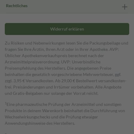
Rechtliches
Widerruf erklären
Zu Risiken und Nebenwirkungen lesen Sie die Packungsbeilage und
fragen Sie Ihre Ärztin, Ihren Arzt oder in Ihrer Apotheke. AVP:
Üblicher Apothekenverkaufspreis berechnet nach der
Arzneimittelpreisverordnung. UVP: Unverbindliche
Preisempfehlung des Herstellers. Die angegebenen Preise
beinhalten die gesetzlich vorgeschriebene Mehrwertsteuer, ggf.
zzgl. 3,95 € Versandkosten. Ab 29,00 € Bestell­wert versand­kosten­
frei. Preisänderungen und Irrtümer vorbehalten. Alle Angebote
und Gratis-Beigaben nur solange der Vorrat reicht.
1
Eine pharmazeutische Prüfung der Arzneimittel und sonstigen
Produkte in deinem Warenkorb beinhaltet die Durchführung von
Wechselwirkungschecks und die Prüfung etwaiger
Anwendungshinweise des Herstellers.