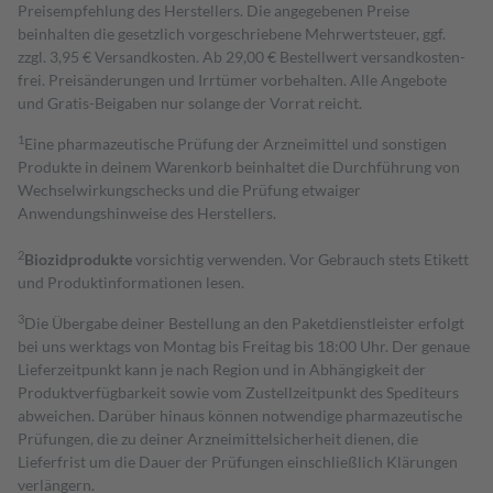
Preisempfehlung des Herstellers. Die angegebenen Preise
beinhalten die gesetzlich vorgeschriebene Mehrwertsteuer, ggf.
zzgl. 3,95 € Versandkosten. Ab 29,00 € Bestell­wert versand­kosten­
frei. Preisänderungen und Irrtümer vorbehalten. Alle Angebote
und Gratis-Beigaben nur solange der Vorrat reicht.
1
Eine pharmazeutische Prüfung der Arzneimittel und sonstigen
Produkte in deinem Warenkorb beinhaltet die Durchführung von
Wechselwirkungschecks und die Prüfung etwaiger
Anwendungshinweise des Herstellers.
2
Biozidprodukte
vorsichtig verwenden. Vor Gebrauch stets Etikett
und Produktinformationen lesen.
3
Die Übergabe deiner Bestellung an den Paketdienstleister erfolgt
bei uns werktags von Montag bis Freitag bis 18:00 Uhr. Der genaue
Lieferzeitpunkt kann je nach Region und in Abhängigkeit der
Produktverfügbarkeit sowie vom Zustellzeitpunkt des Spediteurs
abweichen. Darüber hinaus können notwendige pharmazeutische
Prüfungen, die zu deiner Arzneimittelsicherheit dienen, die
Lieferfrist um die Dauer der Prüfungen einschließlich Klärungen
verlängern.