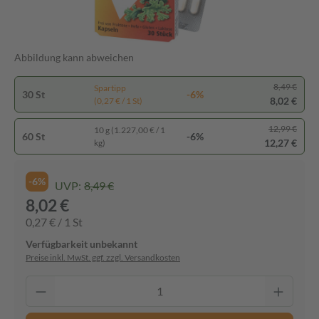
Abbildung kann abweichen
8,49 €
Spartipp
30 St
-6%
8,02 €
(0,27 € / 1 St)
12,99 €
10 g (1.227,00 € / 1
60 St
-6%
12,27 €
kg)
-6%
UVP:
8,49 €
8,02 €
0,27 € / 1 St
Verfügbarkeit unbekannt
Preise inkl. MwSt. ggf. zzgl. Versandkosten