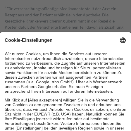
4
Für verschreibungspflichtige Medikamente stellt der Arzt ein
Rezept aus und der Patient erhält sie in der Apotheke. Die
gesetzliche Krankenversicherung übernimmt in der Regel die
Kosten dafür, der Versicherte trägt einen Teil davon als Zuzahlung
mit.
Grundsätzlich leisten Mitglieder Zuzahlungen in Höhe von zehn
Prozent des Abgabepreises,
mindestens
jedoch
fünf Euro
und
höchstens zehn Euro.
Es sind jedoch nie mehr als die tatsächlichen
Kosten der Leistung zu entrichten.
Diese Regeln gelten grundsätzlich auch für Online-Apotheken.
Bei Heilmitteln und häuslicher Krankenpflege beträgt die
Zuzahlung zehn Prozent der Kosten sowie zehn Euro je
Verordnung.
Um das Engagement der Versicherten für ihre eigene Gesundheit zu
stärken und die besondere Stellung der Familie zu unterstützen,
fallen
keine Zuzahlungen
an bei:
• Kindern und Jugendlichen bis zum vollendeten 18. Lebensjahr
mit Ausnahme der Fahrkosten
• Untersuchungen zur Vorsorge und Früherkennung, die von der
GKV getragen werden