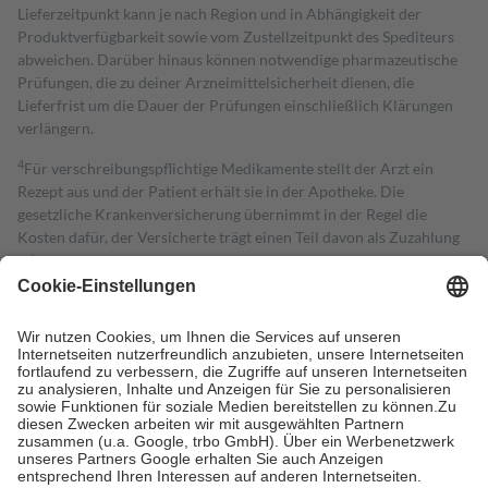
Lieferzeitpunkt kann je nach Region und in Abhängigkeit der
Produktverfügbarkeit sowie vom Zustellzeitpunkt des Spediteurs
abweichen. Darüber hinaus können notwendige pharmazeutische
Prüfungen, die zu deiner Arzneimittelsicherheit dienen, die
Lieferfrist um die Dauer der Prüfungen einschließlich Klärungen
verlängern.
4
Für verschreibungspflichtige Medikamente stellt der Arzt ein
Rezept aus und der Patient erhält sie in der Apotheke. Die
gesetzliche Krankenversicherung übernimmt in der Regel die
Kosten dafür, der Versicherte trägt einen Teil davon als Zuzahlung
mit.
Grundsätzlich leisten Mitglieder Zuzahlungen in Höhe von zehn
Prozent des Abgabepreises,
mindestens
jedoch
fünf Euro
und
höchstens zehn Euro.
Es sind jedoch nie mehr als die tatsächlichen
Kosten der Leistung zu entrichten.
Diese Regeln gelten grundsätzlich auch für Online-Apotheken.
Bei Heilmitteln und häuslicher Krankenpflege beträgt die
Zuzahlung zehn Prozent der Kosten sowie zehn Euro je
Verordnung.
Um das Engagement der Versicherten für ihre eigene Gesundheit zu