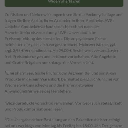
Widerruf erklären
Zu Risiken und Nebenwirkungen lesen Sie die Packungsbeilage und
fragen Sie Ihre Ärztin, Ihren Arzt oder in Ihrer Apotheke. AVP:
Üblicher Apothekenverkaufspreis berechnet nach der
Arzneimittelpreisverordnung. UVP: Unverbindliche
Preisempfehlung des Herstellers. Die angegebenen Preise
beinhalten die gesetzlich vorgeschriebene Mehrwertsteuer, ggf.
zzgl. 3,95 € Versandkosten. Ab 29,00 € Bestell­wert versand­kosten­
frei. Preisänderungen und Irrtümer vorbehalten. Alle Angebote
und Gratis-Beigaben nur solange der Vorrat reicht.
1
Eine pharmazeutische Prüfung der Arzneimittel und sonstigen
Produkte in deinem Warenkorb beinhaltet die Durchführung von
Wechselwirkungschecks und die Prüfung etwaiger
Anwendungshinweise des Herstellers.
2
Biozidprodukte
vorsichtig verwenden. Vor Gebrauch stets Etikett
und Produktinformationen lesen.
3
Die Übergabe deiner Bestellung an den Paketdienstleister erfolgt
bei uns werktags von Montag bis Freitag bis 18:00 Uhr. Der genaue