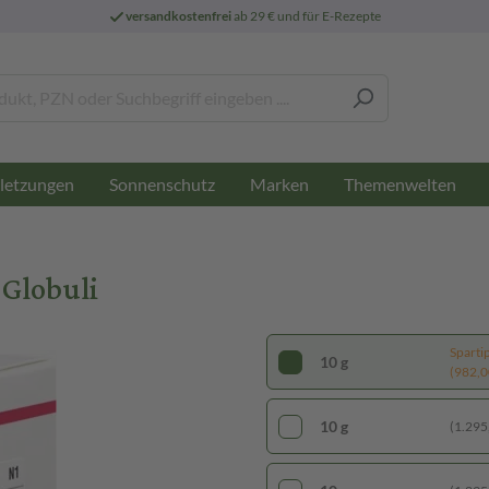
versandkostenfrei
ab 29 € und für E-Rezepte
letzungen
Sonnenschutz
Marken
Themenwelten
Globuli
Sparti
10 g
(982,00
10 g
(1.295,