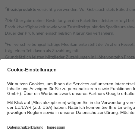
2
Biozidprodukte
vorsichtig verwenden. Vor Gebrauch stets Etikett u
3
Die Übergabe deiner Bestellung an den Paketdienstleister erfolgt bei
Produktverfügbarkeit sowie vom Zustellzeitpunkt des Spediteurs abwe
Dauer der Prüfungen einschließlich Klärungen verlängern.
4
Für verschreibungspflichtige Medikamente stellt der Arzt ein Rezept 
trägt einen Teil davon als Zuzahlung mit.
Grundsätzlich leisten Mitglieder Zuzahlungen in Höhe von zehn Proz
zu entrichten.
Diese Regeln gelten grundsätzlich auch für Online-Apotheken.
Bei Heilmitteln und häuslicher Krankenpflege beträgt die Zuzahlung 
Um das Engagement der Versicherten für ihre eigene Gesundheit zu stä
• Kindern und Jugendlichen bis zum vollendeten 18. Lebensjahr mit
• Untersuchungen zur Vorsorge und Früherkennung, die von der GKV
• empfohlenen Schutzimpfungen
• Harn- und Blutteststreifen
Wir nutzen Trusted Shops als unabhängigen Dienstleister für die Ein
Informationen findest du hier: https://help.etrusted.com/hc/de/arti