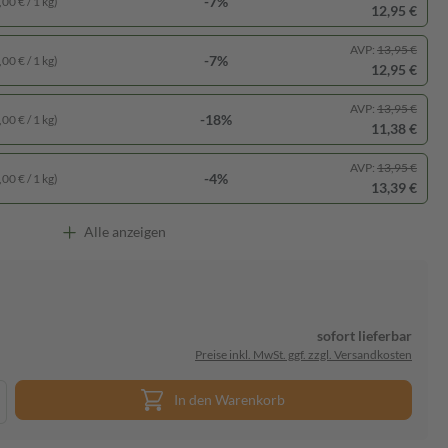
-7%
00 € / 1 kg)
12,95 €
AVP:
13,95 €
-7%
00 € / 1 kg)
12,95 €
AVP:
13,95 €
-18%
00 € / 1 kg)
11,38 €
AVP:
13,95 €
-4%
00 € / 1 kg)
13,39 €
Alle anzeigen
sofort lieferbar
Preise inkl. MwSt. ggf. zzgl. Versandkosten
In den Warenkorb