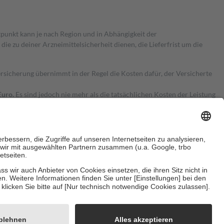
itpunkt kann je nach Region und in Abhängigkeit der
 zu deiner Arzneimittelsicherheit dienen, die Lieferfrist um die
ersicherung übernimmt in der Regel die Kosten dafür, der Versicherte
Euro.
Es sind jedoch nie mehr als die tatsächlichen Kosten der Leistung
e Zuzahlungen
an bei:
herzustellen, dass es sich um echte Bewertungen handelt. Mehr