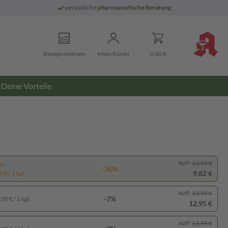
persönliche
pharmazeutische Beratung
Rezept einlösen
Mein Konto
0,00 €
Deine Vorteile
AVP:
13,95 €
pp
-30%
9,82 €
 € / 1 kg)
AVP:
13,95 €
-7%
00 € / 1 kg)
12,95 €
AVP:
13,95 €