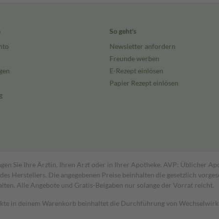
e
So geht's
nto
Newsletter anfordern
Freunde werben
gen
E-Rezept einlösen
Papier Rezept einlösen
g
gen Sie Ihre Ärztin, Ihren Arzt oder in Ihrer Apotheke. AVP: Üblicher A
s Herstellers. Die angegebenen Preise beinhalten die gesetzlich vorgesc
alten. Alle Angebote und Gratis-Beigaben nur solange der Vorrat reicht.
dukte in deinem Warenkorb beinhaltet die Durchführung von Wechselwir