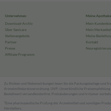
Unternehmen
Meine Apothek
Download-Archiv
Mein Kundenko
Über Sanicare
Mein Merkzettel
Stellenangebote
Meine Bestellun
Partner
Kontakt
Presse
Neuregistrierun
Affiliate Programm
Zu Risiken und Nebenwirkungen lesen Sie die Packungsbeilage und fra
Arzneimittelpreisverordnung. UVP: Unverbindliche Preisempfehlung de
Bestell­wert versand­kosten­frei. Preisänderungen und Irrtümer vorbeh
1
Eine pharmazeutische Prüfung der Arzneimittel und sonstigen Pro
Herstellers.