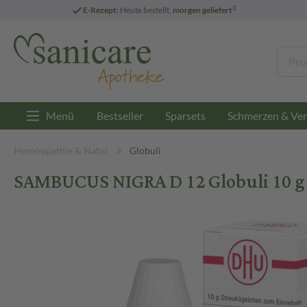
3
E-Rezept:
Heute bestellt,
morgen geliefert
Menü
Bestseller
Sparsets
Schmerzen & Ver
Homöopathie & Natur
Globuli
SAMBUCUS NIGRA D 12 Globuli 10 g 