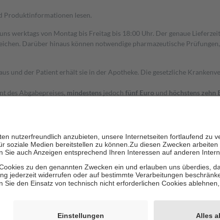
nd Produktinformationen lesen.
 uns werktags von Montag bis Freitag bis 18:00 Uhr. Der genaue Lieferze
ichen. Darüber hinaus können notwendige pharmazeutische Prüfungen, die
aus und der Patient erhält sie in der Apotheke. Die gesetzliche Krankenv
ent des Abgabepreises,
mindestens
jedoch
fünf Euro
und
höchstens zehn 
zehn Prozent der Kosten sowie zehn Euro je Verordnung.
rken und die besondere Stellung der Familie zu unterstützen, fallen
kein
 Ausnahme der Fahrkosten
 getragen werden
holung von Bewertungen. Trusted Shops hat Maßnahmen getroffen, um sic
cles/4419944605341