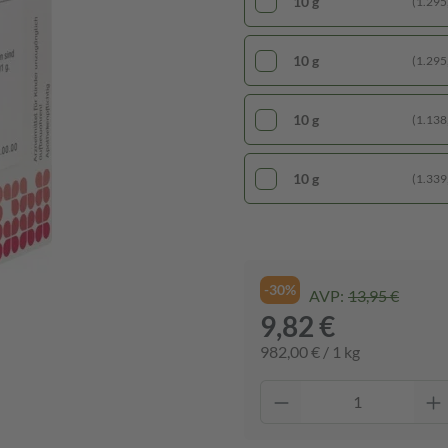
10 g
(1.295,
10 g
(1.295,
10 g
(1.138,
10 g
(1.339,
-30%
AVP:
13,95 €
9,82 €
982,00 € / 1 kg