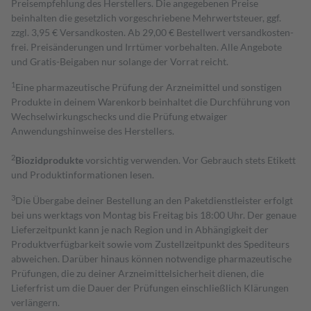
Preisempfehlung des Herstellers. Die angegebenen Preise
beinhalten die gesetzlich vorgeschriebene Mehrwertsteuer, ggf.
zzgl. 3,95 € Versandkosten. Ab 29,00 € Bestell­wert versand­kosten­
frei. Preisänderungen und Irrtümer vorbehalten. Alle Angebote
und Gratis-Beigaben nur solange der Vorrat reicht.
1
Eine pharmazeutische Prüfung der Arzneimittel und sonstigen
Produkte in deinem Warenkorb beinhaltet die Durchführung von
Wechselwirkungschecks und die Prüfung etwaiger
Anwendungshinweise des Herstellers.
2
Biozidprodukte
vorsichtig verwenden. Vor Gebrauch stets Etikett
und Produktinformationen lesen.
3
Die Übergabe deiner Bestellung an den Paketdienstleister erfolgt
bei uns werktags von Montag bis Freitag bis 18:00 Uhr. Der genaue
Lieferzeitpunkt kann je nach Region und in Abhängigkeit der
Produktverfügbarkeit sowie vom Zustellzeitpunkt des Spediteurs
abweichen. Darüber hinaus können notwendige pharmazeutische
Prüfungen, die zu deiner Arzneimittelsicherheit dienen, die
Lieferfrist um die Dauer der Prüfungen einschließlich Klärungen
verlängern.