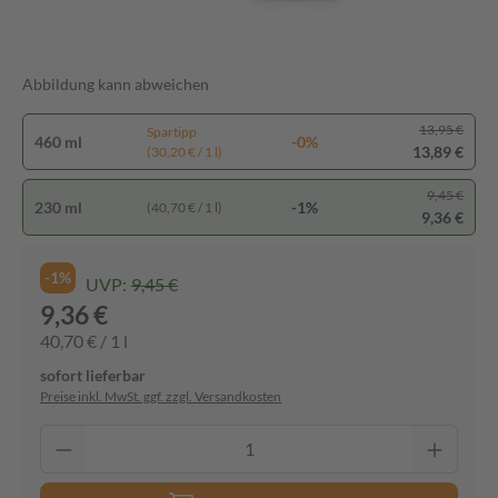
Abbildung kann abweichen
13,95 €
Spartipp
460 ml
-0%
13,89 €
(30,20 € / 1 l)
9,45 €
230 ml
-1%
(40,70 € / 1 l)
9,36 €
-1%
UVP:
9,45 €
9,36 €
40,70 € / 1 l
sofort lieferbar
Preise inkl. MwSt. ggf. zzgl. Versandkosten