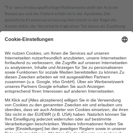
4
Für verschreibungspflichtige Medikamente stellt der Arzt ein
Rezept aus und der Patient erhält sie in der Apotheke. Die
gesetzliche Krankenversicherung übernimmt in der Regel die
Kosten dafür, der Versicherte trägt einen Teil davon als Zuzahlung
mit.
Grundsätzlich leisten Mitglieder Zuzahlungen in Höhe von zehn
Prozent des Abgabepreises,
mindestens
jedoch
fünf Euro
und
höchstens zehn Euro.
Es sind jedoch nie mehr als die tatsächlichen
Kosten der Leistung zu entrichten.
Diese Regeln gelten grundsätzlich auch für Online-Apotheken.
Bei Heilmitteln und häuslicher Krankenpflege beträgt die
Zuzahlung zehn Prozent der Kosten sowie zehn Euro je
Verordnung.
Um das Engagement der Versicherten für ihre eigene Gesundheit zu
stärken und die besondere Stellung der Familie zu unterstützen,
fallen
keine Zuzahlungen
an bei:
• Kindern und Jugendlichen bis zum vollendeten 18. Lebensjahr
mit Ausnahme der Fahrkosten
• Untersuchungen zur Vorsorge und Früherkennung, die von der
GKV getragen werden
• empfohlenen Schutzimpfungen