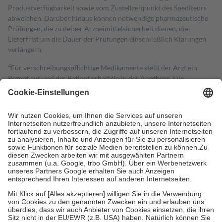
Produktverfügbarkeit sowie vom Zustellzeitpunkt des Spediteurs
abweichen. Darüber hinaus können notwendige pharmazeutische
Prüfungen, die zu deiner Arzneimittelsicherheit dienen, die
Lieferfrist um die Dauer der Prüfungen einschließlich Klärungen
verlängern.
4
Für verschreibungspflichtige Medikamente stellt der Arzt ein
Rezept aus und der Patient erhält sie in der Apotheke. Die
gesetzliche Krankenversicherung übernimmt in der Regel die
Kosten dafür, der Versicherte trägt einen Teil davon als Zuzahlung
mit.
Grundsätzlich leisten Mitglieder Zuzahlungen in Höhe von zehn
Prozent des Abgabepreises,
mindestens
jedoch
fünf Euro
und
höchstens zehn Euro.
Es sind jedoch nie mehr als die tatsächlichen
Kosten der Leistung zu entrichten.
Diese Regeln gelten grundsätzlich auch für Online-Apotheken.
Bei Heilmitteln und häuslicher Krankenpflege beträgt die
Zuzahlung zehn Prozent der Kosten sowie zehn Euro je
Verordnung.
Um das Engagement der Versicherten für ihre eigene Gesundheit zu
stärken und die besondere Stellung der Familie zu unterstützen,