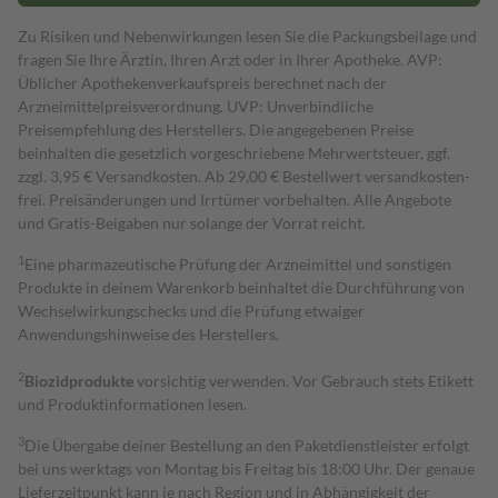
Zu Risiken und Nebenwirkungen lesen Sie die Packungsbeilage und
fragen Sie Ihre Ärztin, Ihren Arzt oder in Ihrer Apotheke. AVP:
Üblicher Apothekenverkaufspreis berechnet nach der
Arzneimittelpreisverordnung. UVP: Unverbindliche
Preisempfehlung des Herstellers. Die angegebenen Preise
beinhalten die gesetzlich vorgeschriebene Mehrwertsteuer, ggf.
zzgl. 3,95 € Versandkosten. Ab 29,00 € Bestell­wert versand­kosten­
frei. Preisänderungen und Irrtümer vorbehalten. Alle Angebote
und Gratis-Beigaben nur solange der Vorrat reicht.
1
Eine pharmazeutische Prüfung der Arzneimittel und sonstigen
Produkte in deinem Warenkorb beinhaltet die Durchführung von
Wechselwirkungschecks und die Prüfung etwaiger
Anwendungshinweise des Herstellers.
2
Biozidprodukte
vorsichtig verwenden. Vor Gebrauch stets Etikett
und Produktinformationen lesen.
3
Die Übergabe deiner Bestellung an den Paketdienstleister erfolgt
bei uns werktags von Montag bis Freitag bis 18:00 Uhr. Der genaue
Lieferzeitpunkt kann je nach Region und in Abhängigkeit der