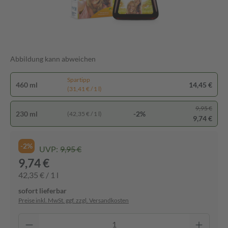
Abbildung kann abweichen
Spartipp
460 ml
14,45 €
(31,41 € / 1 l)
9,95 €
230 ml
-2%
(42,35 € / 1 l)
9,74 €
-2%
UVP:
9,95 €
9,74 €
42,35 € / 1 l
sofort lieferbar
Preise inkl. MwSt. ggf. zzgl. Versandkosten