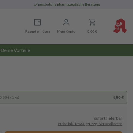
persönliche
pharmazeutische Beratung
Rezept einlösen
Mein Konto
0,00 €
Deine Vorteile
4,89 €
5,88 € / 1 kg)
sofort lieferbar
Preise inkl. MwSt. ggf. zzgl. Versandkosten