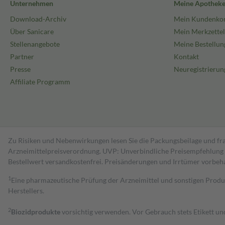
Unternehmen
Meine Apothek
Download-Archiv
Mein Kundenko
Über Sanicare
Mein Merkzettel
Stellenangebote
Meine Bestellun
Partner
Kontakt
Presse
Neuregistrierun
Affiliate Programm
Zu Risiken und Nebenwirkungen lesen Sie die Packungsbeilage und fra
Arzneimittelpreisverordnung. UVP: Unverbindliche Preisempfehlung de
Bestell­wert versand­kosten­frei. Preisänderungen und Irrtümer vorbeh
1
Eine pharmazeutische Prüfung der Arzneimittel und sonstigen Pro
Herstellers.
2
Biozidprodukte
vorsichtig verwenden. Vor Gebrauch stets Etikett u