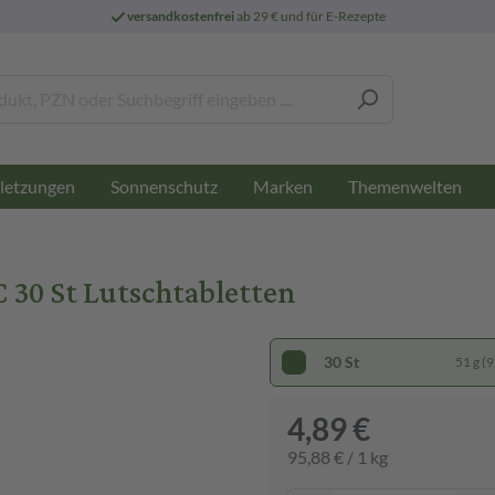
versandkostenfrei
ab 29 € und für E-Rezepte
letzungen
Sonnenschutz
Marken
Themenwelten
 30 St Lutschtabletten
30 St
51 g (9
4,89 €
95,88 € / 1 kg