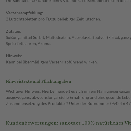
Die sanotact 100 % natürliches Vitamin C Lutschtabletten sind ideal 
Verzehrempfehlung:
2 Lutschtabletten pro Tag zu beliebiger Zeit lutschen.
Zutaten:
Süßungsmittel Sorbit, Maltodextrin, Acerola-Saftpulver (7,5 %), ganz
Speisefettsäuren, Aroma.
Hinweis:
Kann bei übermäßigem Verzehr abführend wirken.
Hinweistexte und Pflichtangaben
Wichtiger Hinweis: Hierbei handelt es sich um ein Nahrungsergänzun
ausgewogene, abwechslungsreiche Ernährung und eine gesunde Lebens
Zusammensetzung des Produktes? Unter der Rufnummer 05424 6 470 1
Kundenbewertungen: sanotact 100% natürliches Vit