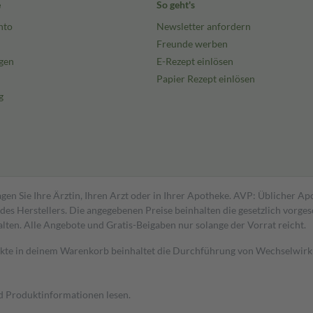
e
So geht's
nto
Newsletter anfordern
Freunde werben
gen
E-Rezept einlösen
Papier Rezept einlösen
g
gen Sie Ihre Ärztin, Ihren Arzt oder in Ihrer Apotheke. AVP: Üblicher A
s Herstellers. Die angegebenen Preise beinhalten die gesetzlich vorgesc
alten. Alle Angebote und Gratis-Beigaben nur solange der Vorrat reicht.
dukte in deinem Warenkorb beinhaltet die Durchführung von Wechselwir
nd Produktinformationen lesen.