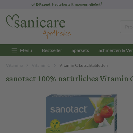
3
E-Rezept:
Heute bestellt,
morgen geliefert
Menü
Bestseller
Sparsets
Schmerzen & Ver
Vitamine
Vitamin C
Vitamin C Lutschtabletten
sanotact 100% natürliches Vitamin C