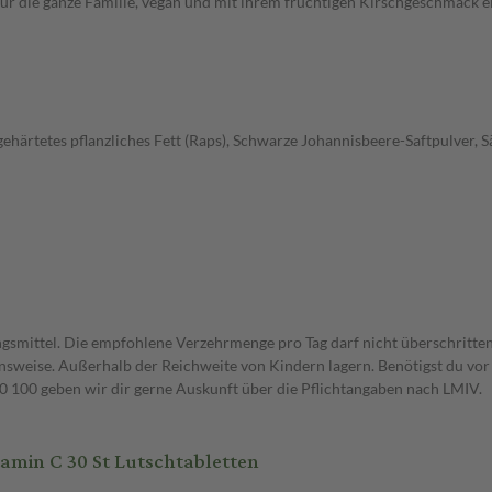
für die ganze Familie, vegan und mit ihrem fruchtigen Kirschgeschmack ei
 gehärtetes pflanzliches Fett (Raps), Schwarze Johannisbeere-Saftpulver
gsmittel. Die empfohlene Verzehrmenge pro Tag darf nicht überschritten
weise. Außerhalb der Reichweite von Kindern lagern. Benötigst du vor 
00 geben wir dir gerne Auskunft über die Pflichtangaben nach LMIV.
amin C 30 St Lutschtabletten