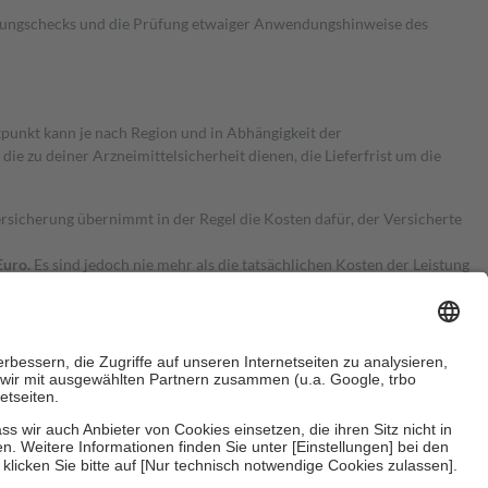
kungschecks und die Prüfung etwaiger Anwendungshinweise des
itpunkt kann je nach Region und in Abhängigkeit der
 zu deiner Arzneimittelsicherheit dienen, die Lieferfrist um die
ersicherung übernimmt in der Regel die Kosten dafür, der Versicherte
Euro.
Es sind jedoch nie mehr als die tatsächlichen Kosten der Leistung
e Zuzahlungen
an bei:
herzustellen, dass es sich um echte Bewertungen handelt. Mehr