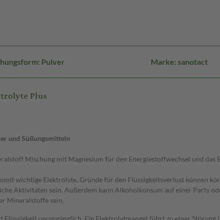
hungsform: Pulver
Marke: sanotact
trolyte Plus
ker und Süßungsmitteln
eralstoff Mischung mit Magnesium für den Energiestoffwechsel und das E
omit wichtige Elektrolyte. Gründe für den Flüssigkeitsverlust können k
iche Aktivitäten sein. Außerdem kann Alkoholkonsum auf einer Party od
r Mineralstoffe sein.
d Flüssigkeit unumgänglich. Ein Elektrolytmangel führt zu einer Störung