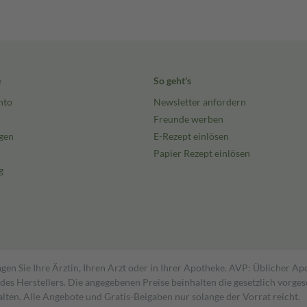
e
So geht's
nto
Newsletter anfordern
Freunde werben
gen
E-Rezept einlösen
Papier Rezept einlösen
g
gen Sie Ihre Ärztin, Ihren Arzt oder in Ihrer Apotheke. AVP: Üblicher A
s Herstellers. Die angegebenen Preise beinhalten die gesetzlich vorgesc
alten. Alle Angebote und Gratis-Beigaben nur solange der Vorrat reicht.