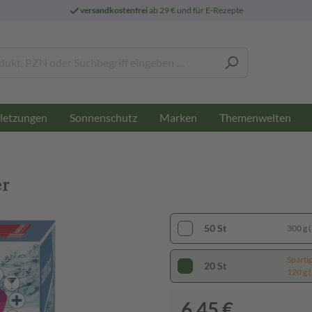
versandkostenfrei
ab 29 € und für E-Rezepte
letzungen
Sonnenschutz
Marken
Themenwelten
er
50 St
300 g (
Sparti
20 St
120 g (
6,45 €