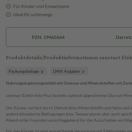
Für Kinder und Erwachsene
Ideal für unterwegs
PZN: 19465664
Darreic
Produktdetails/Produktinformationen sanotact Elek
Packungsbeilage
LMIV Angaben
Nahrungsergänzungsmittel mit Glukose und Mineralstoffen mit Zuc
sanotact Elektrolyte Plus Sachets: optimal abgestimmte Glucose Min
Der Körper verliert durch Dehydration Mineralstoffe und Salze und s
andere klimatische Bedingungen bzw. Temperaturen aber auch sportl
Abend unter Freunden ausschlaggebend für das Ausscheiden wichtige
Für den Körper ist eine ausreichende Versorgung mit Elektrolyten un