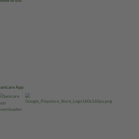
Bewerte uns
Sanicare App