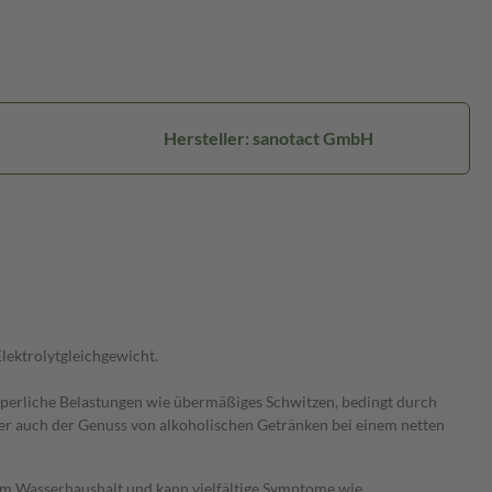
Hersteller: sanotact GmbH
lektrolytgleichgewicht.
örperliche Belastungen wie übermäßiges Schwitzen, bedingt durch
er auch der Genuss von alkoholischen Getränken bei einem netten
 im Wasserhaushalt und kann vielfältige Symptome wie