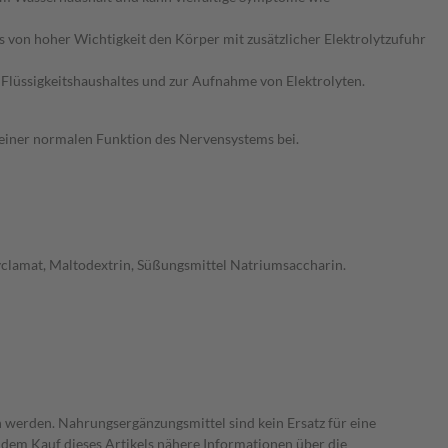
es von hoher Wichtigkeit den Körper mit zusätzlicher Elektrolytzufuhr
Flüssigkeitshaushaltes und zur Aufnahme von Elektrolyten.
 einer normalen Funktion des Nervensystems bei.
clamat, Maltodextrin, Süßungsmittel Natriumsaccharin.
 werden. Nahrungsergänzungsmittel sind kein Ersatz für eine
dem Kauf dieses Artikels nähere Informationen über die