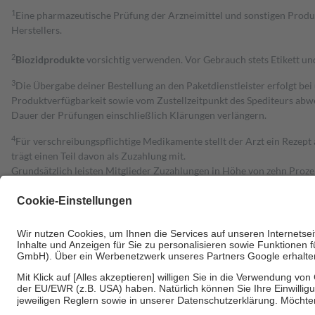
1
Eine pharmazeutische Prüfung der Arzneimittel und sonstigen Pro
Herstellers.
2
Biozidprodukte
vorsichtig verwenden. Vor Gebrauch stets Etikett u
3
Die Übergabe deiner Bestellung an den Paketdienstleister erfolgt bei
Produktverfügbarkeit sowie vom Zustellzeitpunkt des Spediteurs abwe
Dauer der Prüfungen einschließlich Klärungen verlängern.
4
Für verschreibungspflichtige Medikamente stellt der Arzt ein Rezept 
trägt einen Teil davon als Zuzahlung mit.
Grundsätzlich leisten Mitglieder Zuzahlungen in Höhe von zehn Proz
zu entrichten.
Diese Regeln gelten grundsätzlich auch für Online-Apotheken.
Bei Heilmitteln und häuslicher Krankenpflege beträgt die Zuzahlung 
Um das Engagement der Versicherten für ihre eigene Gesundheit zu stä
• Kindern und Jugendlichen bis zum vollendeten 18. Lebensjahr mit
• Untersuchungen zur Vorsorge und Früherkennung, die von der GKV
• empfohlenen Schutzimpfungen
• Harn- und Blutteststreifen
Wir nutzen Trusted Shops als unabhängigen Dienstleister für die Ein