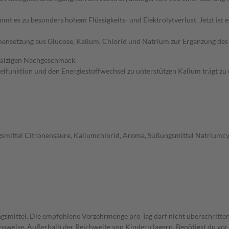
t es zu besonders hohem Flüssigkeits- und Elektrolytverlust. Jetzt ist 
mensetzung aus Glucose, Kalium, Chlorid und Natrium zur Ergänzung des 
salzigen Nachgeschmack.
lfunktion und den Energiestoffwechsel zu unterstützen Kalium trägt zu
gsmittel Citronensäure, Kaliumchlorid, Aroma, Süßungsmittel Natriumcy
gsmittel. Die empfohlene Verzehrmenge pro Tag darf nicht überschritten
weise. Außerhalb der Reichweite von Kindern lagern. Benötigst du vor 