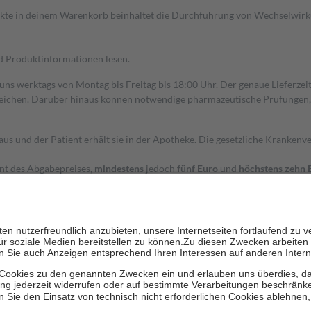
dukte in deinem Warenkorb beinhaltet die Durchführung von Wechselwir
nd Produktinformationen lesen.
 uns werktags von Montag bis Freitag bis 18:00 Uhr. Der genaue Lieferze
ichen. Darüber hinaus können notwendige pharmazeutische Prüfungen, die
aus und der Patient erhält sie in der Apotheke. Die gesetzliche Krankenv
ent des Abgabepreises,
mindestens
jedoch
fünf Euro
und
höchstens zehn 
zehn Prozent der Kosten sowie zehn Euro je Verordnung.
rken und die besondere Stellung der Familie zu unterstützen, fallen
kein
 Ausnahme der Fahrkosten
 getragen werden
holung von Bewertungen. Trusted Shops hat Maßnahmen getroffen, um sic