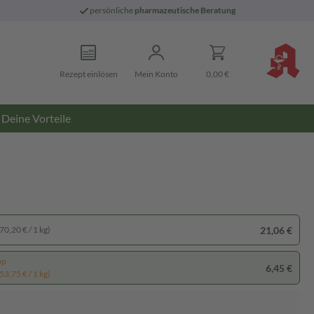
persönliche
pharmazeutische Beratung
Rezept einlösen
Mein Konto
0,00 €
Deine Vorteile
21,06 €
70,20 € / 1 kg)
pp
6,45 €
53,75 € / 1 kg)