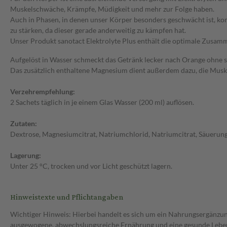
Muskelschwäche, Krämpfe, Müdigkeit und mehr zur Folge haben.
Auch in Phasen, in denen unser Körper besonders geschwächt ist, komm
zu stärken, da dieser gerade anderweitig zu kämpfen hat.
Unser Produkt sanotact Elektrolyte Plus enthält die optimale Zusam
Aufgelöst in Wasser schmeckt das Getränk lecker nach Orange ohne 
Das zusätzlich enthaltene Magnesium dient außerdem dazu, die Muske
Verzehrempfehlung:
2 Sachets täglich in je einem Glas Wasser (200 ml) auflösen.
Zutaten:
Dextrose, Magnesiumcitrat, Natriumchlorid, Natriumcitrat, Säuerun
Lagerung:
Unter 25 °C, trocken und vor Licht geschützt lagern.
Hinweistexte und Pflichtangaben
Wichtiger Hinweis: Hierbei handelt es sich um ein Nahrungsergänzun
ausgewogene, abwechslungsreiche Ernährung und eine gesunde Lebens