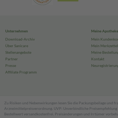
Unternehmen
Meine Apothek
Download-Archiv
Mein Kundenko
Über Sanicare
Mein Merkzettel
Stellenangebote
Meine Bestellun
Partner
Kontakt
Presse
Neuregistrierun
Affiliate Programm
Zu Risiken und Nebenwirkungen lesen Sie die Packungsbeilage und fra
Arzneimittelpreisverordnung. UVP: Unverbindliche Preisempfehlung de
Bestell­wert versand­kosten­frei. Preisänderungen und Irrtümer vorbeh