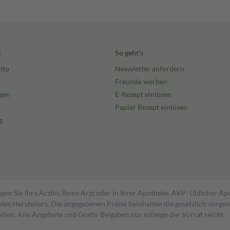
e
So geht's
nto
Newsletter anfordern
Freunde werben
gen
E-Rezept einlösen
Papier Rezept einlösen
g
gen Sie Ihre Ärztin, Ihren Arzt oder in Ihrer Apotheke. AVP: Üblicher A
s Herstellers. Die angegebenen Preise beinhalten die gesetzlich vorgesc
alten. Alle Angebote und Gratis-Beigaben nur solange der Vorrat reicht.