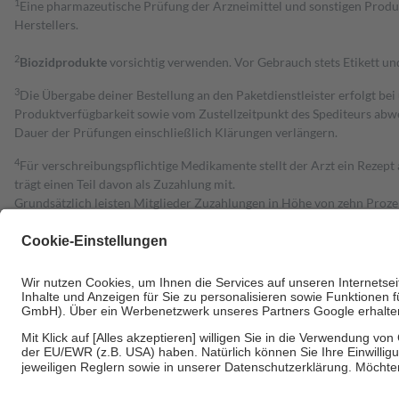
1
Eine pharmazeutische Prüfung der Arzneimittel und sonstigen Pro
Herstellers.
2
Biozidprodukte
vorsichtig verwenden. Vor Gebrauch stets Etikett u
3
Die Übergabe deiner Bestellung an den Paketdienstleister erfolgt bei
Produktverfügbarkeit sowie vom Zustellzeitpunkt des Spediteurs abwe
Dauer der Prüfungen einschließlich Klärungen verlängern.
4
Für verschreibungspflichtige Medikamente stellt der Arzt ein Rezept 
trägt einen Teil davon als Zuzahlung mit.
Grundsätzlich leisten Mitglieder Zuzahlungen in Höhe von zehn Proz
zu entrichten.
Diese Regeln gelten grundsätzlich auch für Online-Apotheken.
Bei Heilmitteln und häuslicher Krankenpflege beträgt die Zuzahlung 
Um das Engagement der Versicherten für ihre eigene Gesundheit zu stä
• Kindern und Jugendlichen bis zum vollendeten 18. Lebensjahr mit
• Untersuchungen zur Vorsorge und Früherkennung, die von der GKV
• empfohlenen Schutzimpfungen
• Harn- und Blutteststreifen
Wir nutzen Trusted Shops als unabhängigen Dienstleister für die Ein