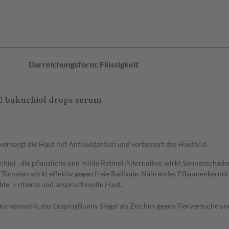
Darreichungsform: Flüssigkeit
 bakuchiol drops serum
 versorgt die Haut mit Antioxidantien und verbessert das Hautbild.
iol , die pflanzliche und milde Retinol Alternative, wirkt Sonnenschäden
Tomaten wirkt effektiv gegen freie Radikale. Nährendes Pflaumenkernöl sc
le, irritierte und anspruchsvolle Haut.
urkosmetik, das LeapingBunny Siegel als Zeichen gegen Tierversuche und 