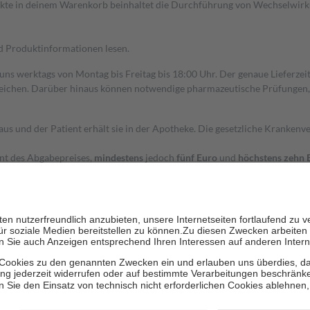
dukte in deinem Warenkorb beinhaltet die Durchführung von Wechselwir
nd Produktinformationen lesen.
 uns werktags von Montag bis Freitag bis 18:00 Uhr. Der genaue Lieferze
ichen. Darüber hinaus können notwendige pharmazeutische Prüfungen, die
aus und der Patient erhält sie in der Apotheke. Die gesetzliche Krankenv
ent des Abgabepreises,
mindestens
jedoch
fünf Euro
und
höchstens zehn 
zehn Prozent der Kosten sowie zehn Euro je Verordnung.
rken und die besondere Stellung der Familie zu unterstützen, fallen
kein
 Ausnahme der Fahrkosten
 getragen werden
holung von Bewertungen. Trusted Shops hat Maßnahmen getroffen, um sic