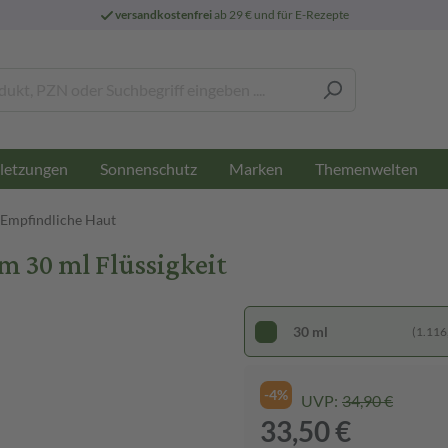
versandkostenfrei
ab 29 € und für E-Rezepte
letzungen
Sonnenschutz
Marken
Themenwelten
- Empfindliche Haut
 30 ml Flüssigkeit
30 ml
(1.116,
-4%
UVP:
34,90 €
33,50 €