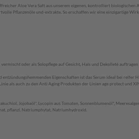
ffreicher Aloe Vera Saft aus unserem eigenen, kontrolliert biologischen A
lle Pflanzenöle und-extrakte. So erschaffen wir eine einzigartige Wirk
vermischt oder als Solopflege auf Gesicht, Hals und Dekolleté auftragen
d entzündungshemmenden Eigenschaften ist das Serum ideal bei reifer Ha
Linie als auch zu den Anti Aging Produkten der Linien age protect und XI
Bakuchiol, Jojobaöl*, Lycopin aus Tomaten, Sonnenblumenöl*, Meeresalgenex
inat, pflanzl. Natriumphytat, Natriumhydroxid.