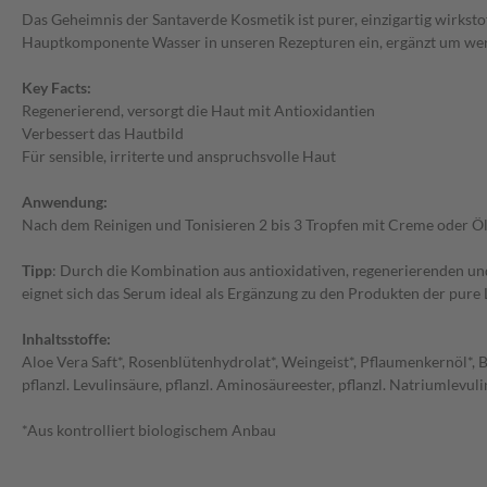
Das Geheimnis der Santaverde Kosmetik ist purer, einzigartig wirksto
Hauptkomponente Wasser in unseren Rezepturen ein, ergänzt um wertvo
Key Facts:
Regenerierend, versorgt die Haut mit Antioxidantien
Verbessert das Hautbild
Für sensible, irriterte und anspruchsvolle Haut
Anwendung:
Nach dem Reinigen und Tonisieren 2 bis 3 Tropfen mit Creme oder Öl 
Tipp
: Durch die Kombination aus antioxidativen, regenerierenden un
eignet sich das Serum ideal als Ergänzung zu den Produkten der pure 
Inhaltsstoffe:
Aloe Vera Saft*, Rosenblütenhydrolat*, Weingeist*, Pflaumenkernöl*, 
pflanzl. Levulinsäure, pflanzl. Aminosäureester, pflanzl. Natriumlevul
*Aus kontrolliert biologischem Anbau