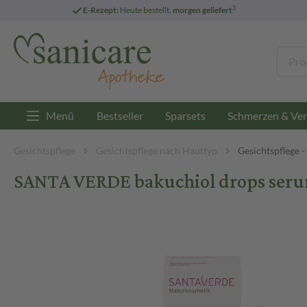
3
E-Rezept:
Heute bestellt,
morgen geliefert
Menü
Bestseller
Sparsets
Schmerzen & Ver
Gesichtspflege
Gesichtspflege nach Hauttyp
Gesichtspflege 
SANTA VERDE bakuchiol drops serum