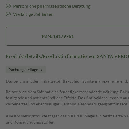
Persönliche pharmazeutische Beratung
Vielfältige Zahlarten
PZN: 18179761
Produktdetails/Produktinformationen SANTA VERDE
Packungsbeilage
Das Serum mit dem Inhaltsstoff Bakuchiol ist intensiv regenerierend,
Reiner Aloe Vera Saft hat eine feuchtigkeitsspendende Wirkung. Bakuch
festigende und antientzündliche Effekte. Das Antioxidans Lycopin aus 
verfeinertes und ebenmäßiges Hautbild. Besonders geeignet für sensib
Alle Kosmetikprodukte tragen das NATRUE-Siegel für zertifizierte Nat
und Konservierungsstoffen.