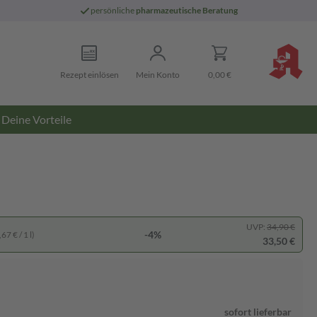
persönliche
pharmazeutische Beratung
Rezept einlösen
Mein Konto
0,00 €
Deine Vorteile
UVP:
34,90 €
-4%
67 € / 1 l)
33,50 €
sofort lieferbar