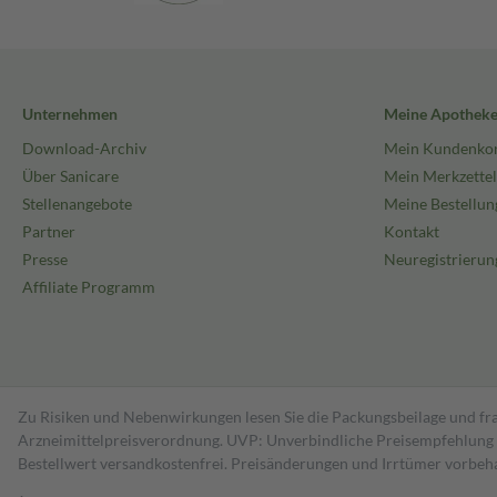
Unternehmen
Meine Apothek
Download-Archiv
Mein Kundenko
Über Sanicare
Mein Merkzettel
Stellenangebote
Meine Bestellun
Partner
Kontakt
Presse
Neuregistrierun
Affiliate Programm
Zu Risiken und Nebenwirkungen lesen Sie die Packungsbeilage und fra
Arzneimittelpreisverordnung. UVP: Unverbindliche Preisempfehlung de
Bestell­wert versand­kosten­frei. Preisänderungen und Irrtümer vorbeh