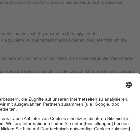
kungschecks und die Prüfung etwaiger Anwendungshinweise des
itpunkt kann je nach Region und in Abhängigkeit der
 zu deiner Arzneimittelsicherheit dienen, die Lieferfrist um die
ersicherung übernimmt in der Regel die Kosten dafür, der Versicherte
Euro.
Es sind jedoch nie mehr als die tatsächlichen Kosten der Leistung
e Zuzahlungen
an bei:
herzustellen, dass es sich um echte Bewertungen handelt. Mehr