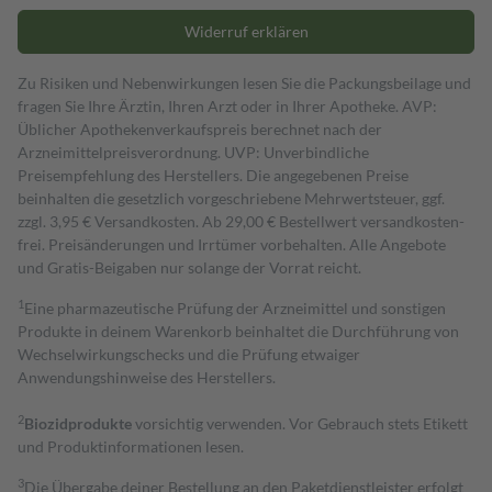
Widerruf erklären
Zu Risiken und Nebenwirkungen lesen Sie die Packungsbeilage und
fragen Sie Ihre Ärztin, Ihren Arzt oder in Ihrer Apotheke. AVP:
Üblicher Apothekenverkaufspreis berechnet nach der
Arzneimittelpreisverordnung. UVP: Unverbindliche
Preisempfehlung des Herstellers. Die angegebenen Preise
beinhalten die gesetzlich vorgeschriebene Mehrwertsteuer, ggf.
zzgl. 3,95 € Versandkosten. Ab 29,00 € Bestell­wert versand­kosten­
frei. Preisänderungen und Irrtümer vorbehalten. Alle Angebote
und Gratis-Beigaben nur solange der Vorrat reicht.
1
Eine pharmazeutische Prüfung der Arzneimittel und sonstigen
Produkte in deinem Warenkorb beinhaltet die Durchführung von
Wechselwirkungschecks und die Prüfung etwaiger
Anwendungshinweise des Herstellers.
2
Biozidprodukte
vorsichtig verwenden. Vor Gebrauch stets Etikett
und Produktinformationen lesen.
3
Die Übergabe deiner Bestellung an den Paketdienstleister erfolgt