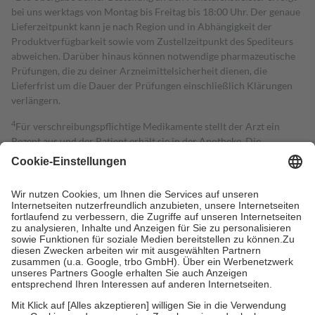
bei uns werktags von Montag bis Freitag bis 18:00 Uhr. Der genaue
Lieferzeitpunkt kann je nach Region und in Abhängigkeit der
Produktverfügbarkeit sowie vom Zustellzeitpunkt des Spediteurs
abweichen. Darüber hinaus können notwendige pharmazeutische
Prüfungen, die zu deiner Arzneimittelsicherheit dienen, die
Lieferfrist um die Dauer der Prüfungen einschließlich Klärungen
verlängern.
4
Für verschreibungspflichtige Medikamente stellt der Arzt ein
Rezept aus und der Patient erhält sie in der Apotheke. Die
gesetzliche Krankenversicherung übernimmt in der Regel die
Kosten dafür, der Versicherte trägt einen Teil davon als Zuzahlung
mit.
Grundsätzlich leisten Mitglieder Zuzahlungen in Höhe von zehn
Prozent des Abgabepreises,
mindestens
jedoch
fünf Euro
und
höchstens zehn Euro.
Es sind jedoch nie mehr als die tatsächlichen
Kosten der Leistung zu entrichten.
Diese Regeln gelten grundsätzlich auch für Online-Apotheken.
Bei Heilmitteln und häuslicher Krankenpflege beträgt die
Zuzahlung zehn Prozent der Kosten sowie zehn Euro je
Verordnung.