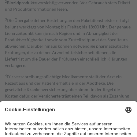
2
Biozidprodukte
vorsichtig verwenden. Vor Gebrauch stets Etikett
und Produktinformationen lesen.
3
Die Übergabe deiner Bestellung an den Paketdienstleister erfolgt
bei uns werktags von Montag bis Freitag bis 18:00 Uhr. Der genaue
Lieferzeitpunkt kann je nach Region und in Abhängigkeit der
Produktverfügbarkeit sowie vom Zustellzeitpunkt des Spediteurs
abweichen. Darüber hinaus können notwendige pharmazeutische
Prüfungen, die zu deiner Arzneimittelsicherheit dienen, die
Lieferfrist um die Dauer der Prüfungen einschließlich Klärungen
verlängern.
4
Für verschreibungspflichtige Medikamente stellt der Arzt ein
Rezept aus und der Patient erhält sie in der Apotheke. Die
gesetzliche Krankenversicherung übernimmt in der Regel die
Kosten dafür, der Versicherte trägt einen Teil davon als Zuzahlung
mit.
Grundsätzlich leisten Mitglieder Zuzahlungen in Höhe von zehn
Prozent des Abgabepreises,
mindestens
jedoch
fünf Euro
und
höchstens zehn Euro.
Es sind jedoch nie mehr als die tatsächlichen
Kosten der Leistung zu entrichten.
Diese Regeln gelten grundsätzlich auch für Online-Apotheken.