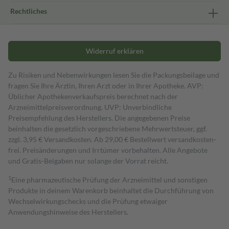
Rechtliches
Widerruf erklären
Zu Risiken und Nebenwirkungen lesen Sie die Packungsbeilage und
fragen Sie Ihre Ärztin, Ihren Arzt oder in Ihrer Apotheke. AVP:
Üblicher Apothekenverkaufspreis berechnet nach der
Arzneimittelpreisverordnung. UVP: Unverbindliche
Preisempfehlung des Herstellers. Die angegebenen Preise
beinhalten die gesetzlich vorgeschriebene Mehrwertsteuer, ggf.
zzgl. 3,95 € Versandkosten. Ab 29,00 € Bestell­wert versand­kosten­
frei. Preisänderungen und Irrtümer vorbehalten. Alle Angebote
und Gratis-Beigaben nur solange der Vorrat reicht.
1
Eine pharmazeutische Prüfung der Arzneimittel und sonstigen
Produkte in deinem Warenkorb beinhaltet die Durchführung von
Wechselwirkungschecks und die Prüfung etwaiger
Anwendungshinweise des Herstellers.