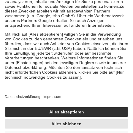
Bei Heilmitteln und häuslicher Krankenpflege beträgt die
Zuzahlung zehn Prozent der Kosten sowie zehn Euro je
Verordnung.
Um das Engagement der Versicherten für ihre eigene Gesundheit zu
stärken und die besondere Stellung der Familie zu unterstützen,
fallen
keine Zuzahlungen
an bei:
• Kindern und Jugendlichen bis zum vollendeten 18. Lebensjahr
mit Ausnahme der Fahrkosten
• Untersuchungen zur Vorsorge und Früherkennung, die von der
GKV getragen werden
• empfohlenen Schutzimpfungen
• Harn- und Blutteststreifen
Wir nutzen Trusted Shops als unabhängigen Dienstleister für die
Einholung von Bewertungen. Trusted Shops hat Maßnahmen
getroffen, um sicherzustellen, dass es sich um echte Bewertungen
handelt. Mehr Informationen findest du hier:
https://help.etrusted.com/hc/de/articles/4419944605341
Einige Bilder und Inhalte wurden unter Zuhilfenahme künstlicher
Intelligenz erstellt.