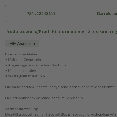
PZN: 12543119
Darreichun
Produktdetails/Produktinformationen Saus Bauern
LMIV Angaben
Kräuter-Früchtetee:
• Lädt zum Genuss ein
• Ausgewogene Kräutertee-Mischung
• Mit Lindenblüten
• Salus Qualität seit 1916
Die Bauerngarten-Tees stellen typische, aber auch seltenere Pflanzen
Der harmonische Abendtee lädt zum Genuss ein.
Verzehrempfehlung:
Den Filterbeutel in einer Tasse mit 200 ml sprudelnd kochendem Was