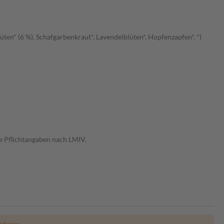
üten* (6 %), Schafgarbenkraut*, Lavendelblüten*, Hopfenzapfen*. *)
e Pflichtangaben nach LMIV.
nderen.