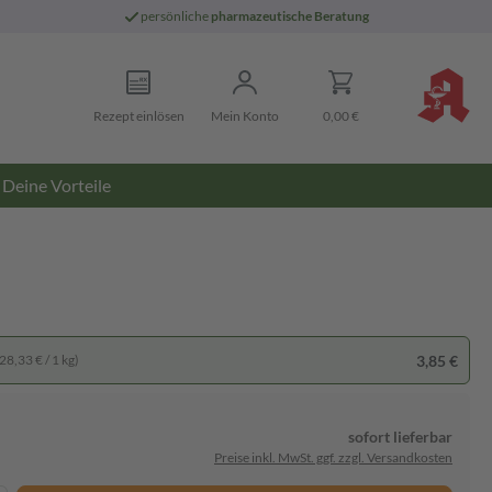
persönliche
pharmazeutische Beratung
Rezept einlösen
Mein Konto
0,00 €
Deine Vorteile
3,85 €
28,33 € / 1 kg)
sofort lieferbar
Preise inkl. MwSt. ggf. zzgl. Versandkosten