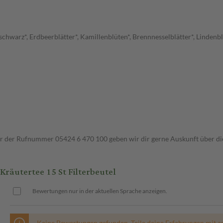
chwarz*, Erdbeerblätter*, Kamillenblüten*, Brennnesselblätter*, Lindenbl
ter der Rufnummer 05424 6 470 100 geben wir dir gerne Auskunft über di
äutertee 15 St Filterbeutel
Bewertungen nur in der aktuellen Sprache anzeigen.
Keine Bewertungen gefunden. Teile deine Erfahrungen mit a