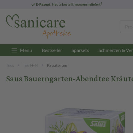
3
E-Rezept:
Heute bestellt,
morgen geliefert
Menü
Bestseller
Sparsets
Schmerzen & Ver
Tees
Tee H-N
Kräutertee
Saus Bauerngarten-Abendtee Kräuter