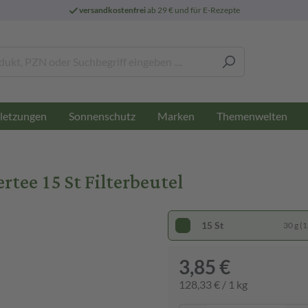
versandkostenfrei
ab 29 € und für E-Rezepte
letzungen
Sonnenschutz
Marken
Themenwelten
tee 15 St Filterbeutel
15 St
30 g (1
3,85 €
128,33 € / 1 kg