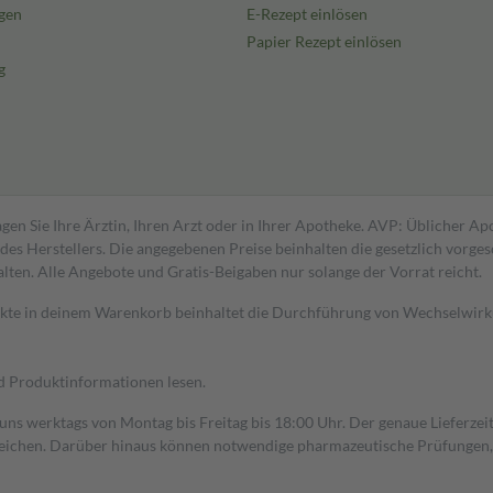
gen
E-Rezept einlösen
Papier Rezept einlösen
g
gen Sie Ihre Ärztin, Ihren Arzt oder in Ihrer Apotheke. AVP: Üblicher A
s Herstellers. Die angegebenen Preise beinhalten die gesetzlich vorgesc
alten. Alle Angebote und Gratis-Beigaben nur solange der Vorrat reicht.
dukte in deinem Warenkorb beinhaltet die Durchführung von Wechselwir
nd Produktinformationen lesen.
 uns werktags von Montag bis Freitag bis 18:00 Uhr. Der genaue Lieferze
ichen. Darüber hinaus können notwendige pharmazeutische Prüfungen, die