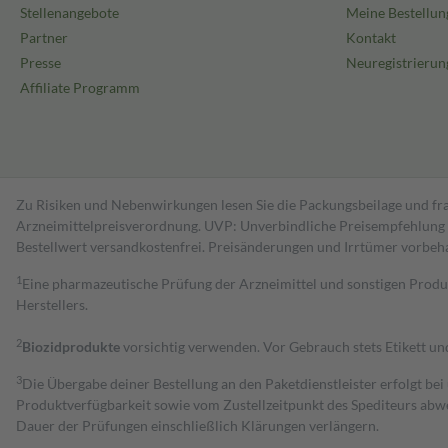
Stellenangebote
Meine Bestellun
Partner
Kontakt
Presse
Neuregistrierun
Affiliate Programm
Zu Risiken und Nebenwirkungen lesen Sie die Packungsbeilage und fra
Arzneimittelpreisverordnung. UVP: Unverbindliche Preisempfehlung de
Bestell­wert versand­kosten­frei. Preisänderungen und Irrtümer vorbeh
1
Eine pharmazeutische Prüfung der Arzneimittel und sonstigen Pro
Herstellers.
2
Biozidprodukte
vorsichtig verwenden. Vor Gebrauch stets Etikett u
3
Die Übergabe deiner Bestellung an den Paketdienstleister erfolgt bei
Produktverfügbarkeit sowie vom Zustellzeitpunkt des Spediteurs abwe
Dauer der Prüfungen einschließlich Klärungen verlängern.