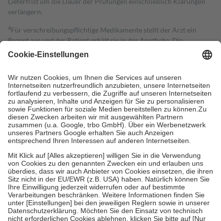
Lieferfrist um die Dauer der Prüfungen einschließlich Klärungen
verlängern.
4
Für verschreibungspflichtige Medikamente stellt der Arzt ein
Rezept aus und der Patient erhält sie in der Apotheke. Die
gesetzliche Krankenversicherung übernimmt in der Regel die
Kosten dafür, der Versicherte trägt einen Teil davon als Zuzahlung
mit.
Grundsätzlich leisten Mitglieder Zuzahlungen in Höhe von zehn
Prozent des Abgabepreises,
mindestens
jedoch
fünf Euro
und
höchstens zehn Euro.
Es sind jedoch nie mehr als die tatsächlichen
Kosten der Leistung zu entrichten.
Diese Regeln gelten grundsätzlich auch für Online-Apotheken.
Bei Heilmitteln und häuslicher Krankenpflege beträgt die
Zuzahlung zehn Prozent der Kosten sowie zehn Euro je
Verordnung.
Um das Engagement der Versicherten für ihre eigene Gesundheit zu
stärken und die besondere Stellung der Familie zu unterstützen,
fallen
keine Zuzahlungen
an bei:
• Kindern und Jugendlichen bis zum vollendeten 18. Lebensjahr
mit Ausnahme der Fahrkosten
• Untersuchungen zur Vorsorge und Früherkennung, die von der