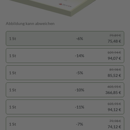
Abbildung kann abweichen
79,89 €
1 St
-6%
75,48 €
109,94 €
1 St
-14%
94,07 €
89,98 €
1 St
-5%
85,52 €
405,95 €
1 St
-10%
366,85 €
105,95 €
1 St
-11%
94,12 €
79,98 €
1 St
-7%
74,12 €