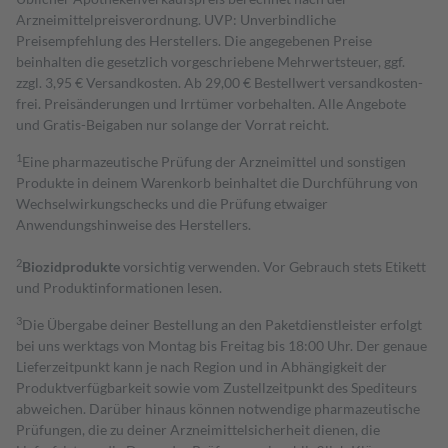
Arzneimittelpreisverordnung. UVP: Unverbindliche
Preisempfehlung des Herstellers. Die angegebenen Preise
beinhalten die gesetzlich vorgeschriebene Mehrwertsteuer, ggf.
zzgl. 3,95 € Versandkosten. Ab 29,00 € Bestell­wert versand­kosten­
frei. Preisänderungen und Irrtümer vorbehalten. Alle Angebote
und Gratis-Beigaben nur solange der Vorrat reicht.
1
Eine pharmazeutische Prüfung der Arzneimittel und sonstigen
Produkte in deinem Warenkorb beinhaltet die Durchführung von
Wechselwirkungschecks und die Prüfung etwaiger
Anwendungshinweise des Herstellers.
2
Biozidprodukte
vorsichtig verwenden. Vor Gebrauch stets Etikett
und Produktinformationen lesen.
3
Die Übergabe deiner Bestellung an den Paketdienstleister erfolgt
bei uns werktags von Montag bis Freitag bis 18:00 Uhr. Der genaue
Lieferzeitpunkt kann je nach Region und in Abhängigkeit der
Produktverfügbarkeit sowie vom Zustellzeitpunkt des Spediteurs
abweichen. Darüber hinaus können notwendige pharmazeutische
Prüfungen, die zu deiner Arzneimittelsicherheit dienen, die