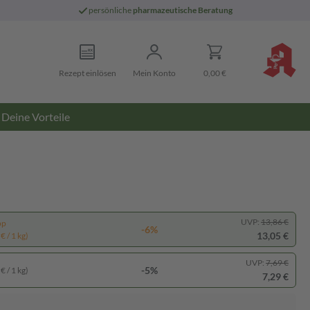
persönliche
pharmazeutische Beratung
Rezept einlösen
Mein Konto
0,00 €
Deine Vorteile
UVP:
13,86 €
pp
-6%
13,05 €
€ / 1 kg)
UVP:
7,69 €
-5%
€ / 1 kg)
7,29 €