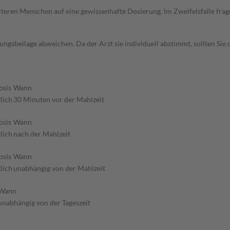
d älteren Menschen auf eine gewissenhafte Dosierung. Im Zweifelsfalle f
gsbeilage abweichen. Da der Arzt sie individuell abstimmt, sollten Si
osis
Wann
lich
30 Minuten vor der Mahlzeit
osis
Wann
lich
nach der Mahlzeit
osis
Wann
lich
unabhängig von der Mahlzeit
Wann
unabhängig von der Tageszeit