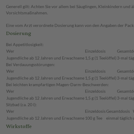
Generell gilt: Achten Sie vor allem bei Säuglingen, Kleinkindern un
Vorsichtsmaßnahmen.
Eine vom Arzt verordnete Dosierung kann von den Angaben der Packun
Dosierung
Bei Appetitlosigkeit:
Wer
Einzeldosis
Gesamtd
Jugendliche ab 12 Jahren und Erwachsene
1,5 g (1 Teelöffel)
3-mal täg
Bei Verdauungsstörungen:
Wer
Einzeldosis
Gesamtd
Jugendliche ab 12 Jahren und Erwachsene
1,5 g (1 Teelöffel)
3-mal täg
Bei leichten krampfartigen Magen-Darm-Beschwerden:
Wer
Einzeldosis
Gesamtd
Jugendliche ab 12 Jahren und Erwachsene
1,5 g (1 Teelöffel)
3-mal täg
Sitzbad (ca. 20 l):
Wer
Einzeldosis
Gesamtdosis
Jugendliche ab 12 Jahren und Erwachsene
100 g Tee
einmal täglich
Wirkstoffe