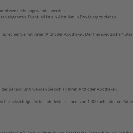
enntnissen nicht angewendet werden.
en abgeraten. Eventuell ist ein Abstillen in Erwägung zu ziehen.
, sprechen Sie mit Ihrem Arzt oder Apotheker. Der therapeutische Nutzen
der Behandlung, wenden Sie sich an Ihren Arzt oder Apotheker.
n berücksichtigt, die bei mindestens einem von 1.000 behandelten Patien
ompositen), z.B. Arnika, Ringelblume, Schafgarbe, Sonnenhut und Kamille!