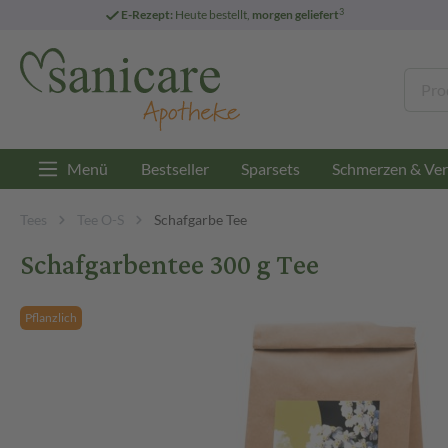
3
E-Rezept:
Heute bestellt,
morgen geliefert
Menü
Bestseller
Sparsets
Schmerzen & Ver
Tees
Tee O-S
Schafgarbe Tee
Schafgarbentee 300 g Tee
Pflanzlich