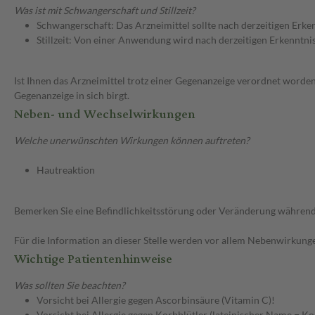
Was ist mit Schwangerschaft und Stillzeit?
Schwangerschaft: Das Arzneimittel sollte nach derzeitigen Erk
Stillzeit: Von einer Anwendung wird nach derzeitigen Erkenntniss
Ist Ihnen das Arzneimittel trotz einer Gegenanzeige verordnet worden
Gegenanzeige in sich birgt.
Neben- und Wechselwirkungen
Welche unerwünschten Wirkungen können auftreten?
Hautreaktion
Bemerken Sie eine Befindlichkeitsstörung oder Veränderung während 
Für die Information an dieser Stelle werden vor allem Nebenwirkunge
Wichtige Patientenhinweise
Was sollten Sie beachten?
Vorsicht bei Allergie gegen Ascorbinsäure (Vitamin C)!
Vorsicht bei Allergie gegen Korbblütler (lateinischer Name = K