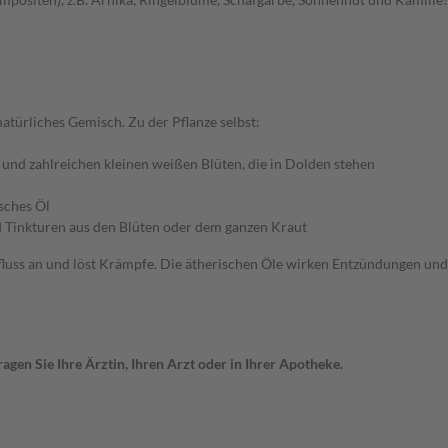
atürliches Gemisch. Zu der Pflanze selbst:
 und zahlreichen kleinen weißen Blüten, die in Dolden stehen
isches Öl
d Tinkturen aus den Blüten oder dem ganzen Kraut
lefluss an und löst Krämpfe. Die ätherischen Öle wirken Entzündungen u
gen Sie Ihre Ärztin, Ihren Arzt oder in Ihrer Apotheke.