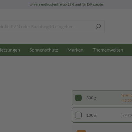
versandkostenfrei
ab 29 € und für E-Rezepte
letzungen
Sonnenschutz
Marken
Themenwelten
Sparti
300 g
(43,50 
100 g
(72,90 