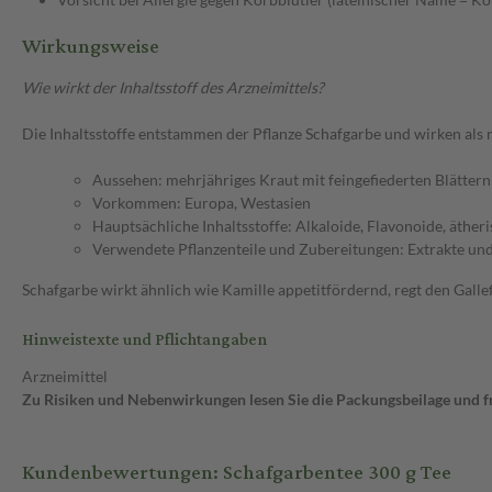
Wirkungsweise
Wie wirkt der Inhaltsstoff des Arzneimittels?
Die Inhaltsstoffe entstammen der Pflanze Schafgarbe und wirken als n
Aussehen: mehrjähriges Kraut mit feingefiederten Blättern
Vorkommen: Europa, Westasien
Hauptsächliche Inhaltsstoffe: Alkaloide, Flavonoide, äther
Verwendete Pflanzenteile und Zubereitungen: Extrakte un
Schafgarbe wirkt ähnlich wie Kamille appetitfördernd, regt den Gal
Hinweistexte und Pflichtangaben
Arzneimittel
Zu Risiken und Nebenwirkungen lesen Sie die Packungsbeilage und fra
Kundenbewertungen: Schafgarbentee 300 g Tee