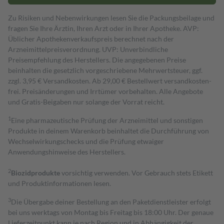
Zu Risiken und Nebenwirkungen lesen Sie die Packungsbeilage und
fragen Sie Ihre Ärztin, Ihren Arzt oder in Ihrer Apotheke. AVP:
Üblicher Apothekenverkaufspreis berechnet nach der
Arzneimittelpreisverordnung. UVP: Unverbindliche
Preisempfehlung des Herstellers. Die angegebenen Preise
beinhalten die gesetzlich vorgeschriebene Mehrwertsteuer, ggf.
zzgl. 3,95 € Versandkosten. Ab 29,00 € Bestell­wert versand­kosten­
frei. Preisänderungen und Irrtümer vorbehalten. Alle Angebote
und Gratis-Beigaben nur solange der Vorrat reicht.
1
Eine pharmazeutische Prüfung der Arzneimittel und sonstigen
Produkte in deinem Warenkorb beinhaltet die Durchführung von
Wechselwirkungschecks und die Prüfung etwaiger
Anwendungshinweise des Herstellers.
2
Biozidprodukte
vorsichtig verwenden. Vor Gebrauch stets Etikett
und Produktinformationen lesen.
3
Die Übergabe deiner Bestellung an den Paketdienstleister erfolgt
bei uns werktags von Montag bis Freitag bis 18:00 Uhr. Der genaue
Lieferzeitpunkt kann je nach Region und in Abhängigkeit der