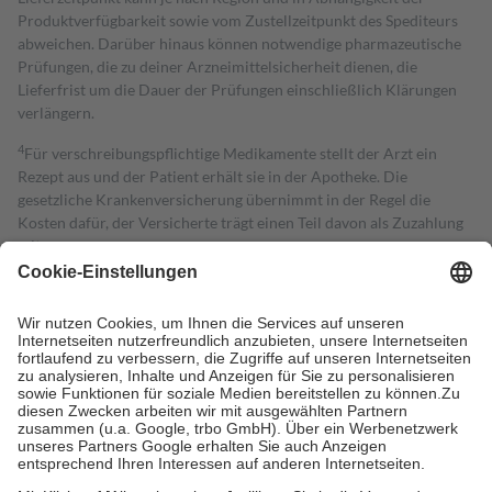
Produktverfügbarkeit sowie vom Zustellzeitpunkt des Spediteurs
abweichen. Darüber hinaus können notwendige pharmazeutische
Prüfungen, die zu deiner Arzneimittelsicherheit dienen, die
Lieferfrist um die Dauer der Prüfungen einschließlich Klärungen
verlängern.
4
Für verschreibungspflichtige Medikamente stellt der Arzt ein
Rezept aus und der Patient erhält sie in der Apotheke. Die
gesetzliche Krankenversicherung übernimmt in der Regel die
Kosten dafür, der Versicherte trägt einen Teil davon als Zuzahlung
mit.
Grundsätzlich leisten Mitglieder Zuzahlungen in Höhe von zehn
Prozent des Abgabepreises,
mindestens
jedoch
fünf Euro
und
höchstens zehn Euro.
Es sind jedoch nie mehr als die tatsächlichen
Kosten der Leistung zu entrichten.
Diese Regeln gelten grundsätzlich auch für Online-Apotheken.
Bei Heilmitteln und häuslicher Krankenpflege beträgt die
Zuzahlung zehn Prozent der Kosten sowie zehn Euro je
Verordnung.
Um das Engagement der Versicherten für ihre eigene Gesundheit zu
stärken und die besondere Stellung der Familie zu unterstützen,