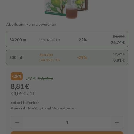
Abbildung kann abweichen
34,49 €
3X200 ml
-22%
(44,57 € / 1 l)
26,74 €
12,49 €
Spartipp
200 ml
-29%
8,81 €
(44,05 € / 1 l)
-29%
UVP:
12,49 €
8,81 €
44,05 € / 1 l
sofort lieferbar
Preise inkl. MwSt. ggf. zzgl. Versandkosten