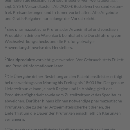
beinhalten die gesetzlich vorgeschriebene Mehrwertsteuer, ggf.
zzgl. 3,95 € Versandkosten. Ab 29,00 € Bestell­wert versand­kosten­
frei. Preisänderungen und Irrtümer vorbehalten. Alle Angebote
und Gratis-Beigaben nur solange der Vorrat reicht.
1
Eine pharmazeutische Prüfung der Arzneimittel und sonstigen
Produkte in deinem Warenkorb beinhaltet die Durchführung von
Wechselwirkungschecks und die Prüfung etwaiger
Anwendungshinweise des Herstellers.
2
Biozidprodukte
vorsichtig verwenden. Vor Gebrauch stets Etikett
und Produktinformationen lesen.
3
Die Übergabe deiner Bestellung an den Paketdienstleister erfolgt
bei uns werktags von Montag bis Freitag bis 18:00 Uhr. Der genaue
Lieferzeitpunkt kann je nach Region und in Abhängigkeit der
Produktverfügbarkeit sowie vom Zustellzeitpunkt des Spediteurs
abweichen. Darüber hinaus können notwendige pharmazeutische
Prüfungen, die zu deiner Arzneimittelsicherheit dienen, die
Lieferfrist um die Dauer der Prüfungen einschließlich Klärungen
verlängern.
4
Für verschreibungspflichtige Medikamente stellt der Arzt ein