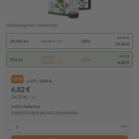
Abbildung kann abweichen
26,99 €
3X200 ml
-20%
(36,08 € / 1 l)
21,65 €
9,99 €
Spartipp
200 ml
-32%
6,82 €
(34,10 € / 1 l)
-32%
UVP:
9,99 €
6,82 €
34,10 € / 1 l
sofort lieferbar
Preise inkl. MwSt. ggf. zzgl. Versandkosten