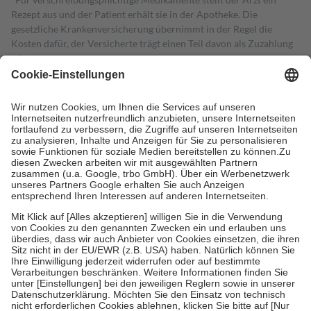
Rezept aus und der Patient erhält sie in der Apotheke. Die
gesetzliche Krankenversicherung übernimmt in der Regel die
Kosten dafür, der Versicherte trägt einen Teil davon als Zuzahlung
mit.
Grundsätzlich leisten Mitglieder Zuzahlungen in Höhe von zehn
Prozent des Abgabepreises,
mindestens
jedoch
fünf Euro
und
höchstens zehn Euro.
Es sind jedoch nie mehr als die tatsächlichen
Kosten der Leistung zu entrichten.
Diese Regeln gelten grundsätzlich auch für Online-Apotheken.
Bei Heilmitteln und häuslicher Krankenpflege beträgt die
Zuzahlung zehn Prozent der Kosten sowie zehn Euro je
Verordnung.
Um das Engagement der Versicherten für ihre eigene Gesundheit zu
stärken und die besondere Stellung der Familie zu unterstützen,
fallen
keine Zuzahlungen
an bei:
• Kindern und Jugendlichen bis zum vollendeten 18. Lebensjahr
mit Ausnahme der Fahrkosten
• Untersuchungen zur Vorsorge und Früherkennung, die von der
GKV getragen werden
• empfohlenen Schutzimpfungen
• Harn- und Blutteststreifen