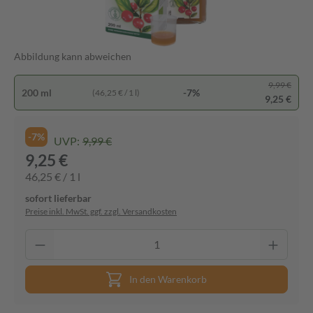
Abbildung kann abweichen
9,99 €
200 ml
-7%
(46,25 € / 1 l)
9,25 €
-7%
UVP:
9,99 €
9,25 €
46,25 € / 1 l
sofort lieferbar
Preise inkl. MwSt. ggf. zzgl. Versandkosten
In den Warenkorb