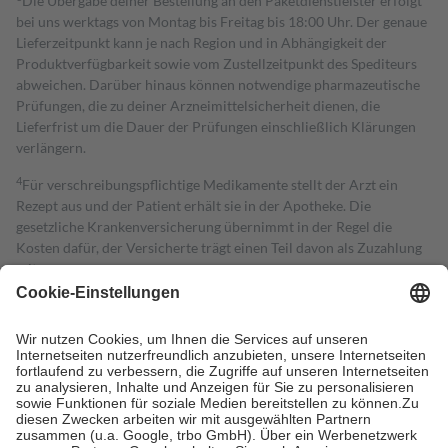
Die Übergabe deiner Bestellung an den Paketdienstleister erfolgt
bei uns werktags von Montag bis Freitag bis 18:00 Uhr. Der genaue
Lieferzeitpunkt kann je nach Region und in Abhängigkeit der
Produktverfügbarkeit sowie vom Zustellzeitpunkt des Spediteurs
abweichen. Darüber hinaus können notwendige pharmazeutische
Prüfungen, die zu deiner Arzneimittelsicherheit dienen, die
Lieferfrist um die Dauer der Prüfungen einschließlich Klärungen
verlängern.
4
Für verschreibungspflichtige Medikamente stellt der Arzt ein
Rezept aus und der Patient erhält sie in der Apotheke. Die
gesetzliche Krankenversicherung übernimmt in der Regel die
Kosten dafür, der Versicherte trägt einen Teil davon als Zuzahlung
mit.
Grundsätzlich leisten Mitglieder Zuzahlungen in Höhe von zehn
Prozent des Abgabepreises,
mindestens
jedoch
fünf Euro
und
höchstens zehn Euro.
Es sind jedoch nie mehr als die tatsächlichen
Kosten der Leistung zu entrichten.
Diese Regeln gelten grundsätzlich auch für Online-Apotheken.
Bei Heilmitteln und häuslicher Krankenpflege beträgt die
Zuzahlung zehn Prozent der Kosten sowie zehn Euro je
Verordnung.