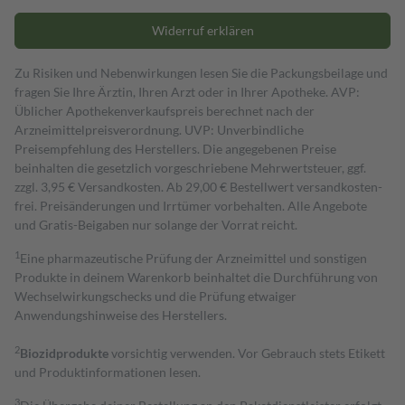
Widerruf erklären
Zu Risiken und Nebenwirkungen lesen Sie die Packungsbeilage und
fragen Sie Ihre Ärztin, Ihren Arzt oder in Ihrer Apotheke. AVP:
Üblicher Apothekenverkaufspreis berechnet nach der
Arzneimittelpreisverordnung. UVP: Unverbindliche
Preisempfehlung des Herstellers. Die angegebenen Preise
beinhalten die gesetzlich vorgeschriebene Mehrwertsteuer, ggf.
zzgl. 3,95 € Versandkosten. Ab 29,00 € Bestell­wert versand­kosten­
frei. Preisänderungen und Irrtümer vorbehalten. Alle Angebote
und Gratis-Beigaben nur solange der Vorrat reicht.
1
Eine pharmazeutische Prüfung der Arzneimittel und sonstigen
Produkte in deinem Warenkorb beinhaltet die Durchführung von
Wechselwirkungschecks und die Prüfung etwaiger
Anwendungshinweise des Herstellers.
2
Biozidprodukte
vorsichtig verwenden. Vor Gebrauch stets Etikett
und Produktinformationen lesen.
3