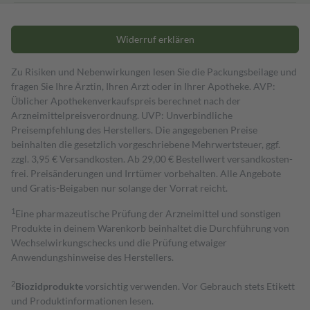
Widerruf erklären
Zu Risiken und Nebenwirkungen lesen Sie die Packungsbeilage und
fragen Sie Ihre Ärztin, Ihren Arzt oder in Ihrer Apotheke. AVP:
Üblicher Apothekenverkaufspreis berechnet nach der
Arzneimittelpreisverordnung. UVP: Unverbindliche
Preisempfehlung des Herstellers. Die angegebenen Preise
beinhalten die gesetzlich vorgeschriebene Mehrwertsteuer, ggf.
zzgl. 3,95 € Versandkosten. Ab 29,00 € Bestell­wert versand­kosten­
frei. Preisänderungen und Irrtümer vorbehalten. Alle Angebote
und Gratis-Beigaben nur solange der Vorrat reicht.
1
Eine pharmazeutische Prüfung der Arzneimittel und sonstigen
Produkte in deinem Warenkorb beinhaltet die Durchführung von
Wechselwirkungschecks und die Prüfung etwaiger
Anwendungshinweise des Herstellers.
2
Biozidprodukte
vorsichtig verwenden. Vor Gebrauch stets Etikett
und Produktinformationen lesen.