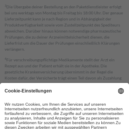
3
Die Übergabe deiner Bestellung an den Paketdienstleister erfolgt
bei uns werktags von Montag bis Freitag bis 18:00 Uhr. Der genaue
Lieferzeitpunkt kann je nach Region und in Abhängigkeit der
Produktverfügbarkeit sowie vom Zustellzeitpunkt des Spediteurs
abweichen. Darüber hinaus können notwendige pharmazeutische
Prüfungen, die zu deiner Arzneimittelsicherheit dienen, die
Lieferfrist um die Dauer der Prüfungen einschließlich Klärungen
verlängern.
4
Für verschreibungspflichtige Medikamente stellt der Arzt ein
Rezept aus und der Patient erhält sie in der Apotheke. Die
gesetzliche Krankenversicherung übernimmt in der Regel die
Kosten dafür, der Versicherte trägt einen Teil davon als Zuzahlung
mit.
Grundsätzlich leisten Mitglieder Zuzahlungen in Höhe von zehn
Prozent des Abgabepreises,
mindestens
jedoch
fünf Euro
und
höchstens zehn Euro.
Es sind jedoch nie mehr als die tatsächlichen
Kosten der Leistung zu entrichten.
Diese Regeln gelten grundsätzlich auch für Online-Apotheken.
Bei Heilmitteln und häuslicher Krankenpflege beträgt die
Zuzahlung zehn Prozent der Kosten sowie zehn Euro je