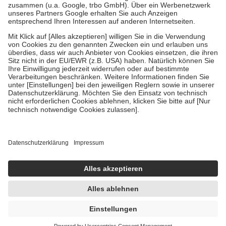
Verordnung.
Um das Engagement der Versicherten für ihre eigene Gesundheit zu
stärken und die besondere Stellung der Familie zu unterstützen,
fallen
keine Zuzahlungen
an bei:
• Kindern und Jugendlichen bis zum vollendeten 18. Lebensjahr
mit Ausnahme der Fahrkosten
• Untersuchungen zur Vorsorge und Früherkennung, die von der
GKV getragen werden
• empfohlenen Schutzimpfungen
• Harn- und Blutteststreifen
Wir nutzen Trusted Shops als unabhängigen Dienstleister für die
Einholung von Bewertungen. Trusted Shops hat Maßnahmen
getroffen, um sicherzustellen, dass es sich um echte Bewertungen
handelt. Mehr Informationen findest du hier:
https://help.etrusted.com/hc/de/articles/4419944605341
Einige Bilder und Inhalte wurden unter Zuhilfenahme künstlicher
Intelligenz erstellt.
UVP:
62,95 €