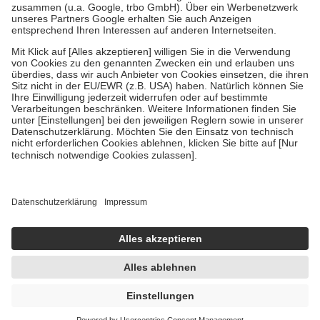
Verordnung.
Um das Engagement der Versicherten für ihre eigene Gesundheit zu
stärken und die besondere Stellung der Familie zu unterstützen,
fallen
keine Zuzahlungen
an bei:
• Kindern und Jugendlichen bis zum vollendeten 18. Lebensjahr
mit Ausnahme der Fahrkosten
• Untersuchungen zur Vorsorge und Früherkennung, die von der
GKV getragen werden
• empfohlenen Schutzimpfungen
• Harn- und Blutteststreifen
Wir nutzen Trusted Shops als unabhängigen Dienstleister für die
Einholung von Bewertungen. Trusted Shops hat Maßnahmen
getroffen, um sicherzustellen, dass es sich um echte Bewertungen
handelt. Mehr Informationen findest du hier:
https://help.etrusted.com/hc/de/articles/4419944605341
Einige Bilder und Inhalte wurden unter Zuhilfenahme künstlicher
Intelligenz erstellt.
UVP:
62,95 €