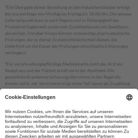
3
Die Übergabe deiner Bestellung an den Paketdienstleister erfolgt
bei uns werktags von Montag bis Freitag bis 18:00 Uhr. Der genaue
Lieferzeitpunkt kann je nach Region und in Abhängigkeit der
Produktverfügbarkeit sowie vom Zustellzeitpunkt des Spediteurs
abweichen. Darüber hinaus können notwendige pharmazeutische
Prüfungen, die zu deiner Arzneimittelsicherheit dienen, die
Lieferfrist um die Dauer der Prüfungen einschließlich Klärungen
verlängern.
4
Für verschreibungspflichtige Medikamente stellt der Arzt ein
Rezept aus und der Patient erhält sie in der Apotheke. Die
gesetzliche Krankenversicherung übernimmt in der Regel die
Kosten dafür, der Versicherte trägt einen Teil davon als Zuzahlung
mit.
Grundsätzlich leisten Mitglieder Zuzahlungen in Höhe von zehn
Prozent des Abgabepreises,
mindestens
jedoch
fünf Euro
und
höchstens zehn Euro.
Es sind jedoch nie mehr als die tatsächlichen
Kosten der Leistung zu entrichten.
Diese Regeln gelten grundsätzlich auch für Online-Apotheken.
Bei Heilmitteln und häuslicher Krankenpflege beträgt die
Zuzahlung zehn Prozent der Kosten sowie zehn Euro je