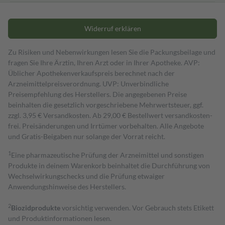
Widerruf erklären
Zu Risiken und Nebenwirkungen lesen Sie die Packungsbeilage und
fragen Sie Ihre Ärztin, Ihren Arzt oder in Ihrer Apotheke. AVP:
Üblicher Apothekenverkaufspreis berechnet nach der
Arzneimittelpreisverordnung. UVP: Unverbindliche
Preisempfehlung des Herstellers. Die angegebenen Preise
beinhalten die gesetzlich vorgeschriebene Mehrwertsteuer, ggf.
zzgl. 3,95 € Versandkosten. Ab 29,00 € Bestell­wert versand­kosten­
frei. Preisänderungen und Irrtümer vorbehalten. Alle Angebote
und Gratis-Beigaben nur solange der Vorrat reicht.
1
Eine pharmazeutische Prüfung der Arzneimittel und sonstigen
Produkte in deinem Warenkorb beinhaltet die Durchführung von
Wechselwirkungschecks und die Prüfung etwaiger
Anwendungshinweise des Herstellers.
2
Biozidprodukte
vorsichtig verwenden. Vor Gebrauch stets Etikett
und Produktinformationen lesen.