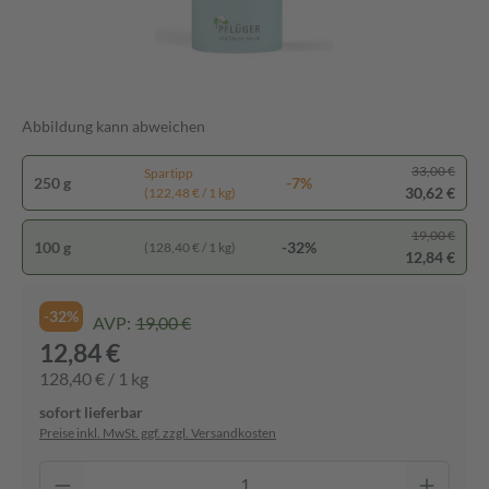
Abbildung kann abweichen
33,00 €
Spartipp
250 g
-7%
30,62 €
(122,48 € / 1 kg)
19,00 €
100 g
-32%
(128,40 € / 1 kg)
12,84 €
-32%
AVP:
19,00 €
12,84 €
128,40 € / 1 kg
sofort lieferbar
Preise inkl. MwSt. ggf. zzgl. Versandkosten