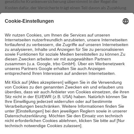
gesetzliche Krankenversicherung übernimmt in der Regel die
Kosten dafür, der Versicherte trägt einen Teil davon als Zuzahlung
mit.
Grundsätzlich leisten Mitglieder Zuzahlungen in Höhe von zehn
Prozent des Abgabepreises,
mindestens
jedoch
fünf Euro
und
höchstens zehn Euro.
Es sind jedoch nie mehr als die tatsächlichen
Kosten der Leistung zu entrichten.
Diese Regeln gelten grundsätzlich auch für Online-Apotheken.
Bei Heilmitteln und häuslicher Krankenpflege beträgt die
Zuzahlung zehn Prozent der Kosten sowie zehn Euro je
Verordnung.
Um das Engagement der Versicherten für ihre eigene Gesundheit zu
stärken und die besondere Stellung der Familie zu unterstützen,
fallen
keine Zuzahlungen
an bei:
• Kindern und Jugendlichen bis zum vollendeten 18. Lebensjahr
mit Ausnahme der Fahrkosten
• Untersuchungen zur Vorsorge und Früherkennung, die von der
GKV getragen werden
• empfohlenen Schutzimpfungen
• Harn- und Blutteststreifen
Wir nutzen Trusted Shops als unabhängigen Dienstleister für die