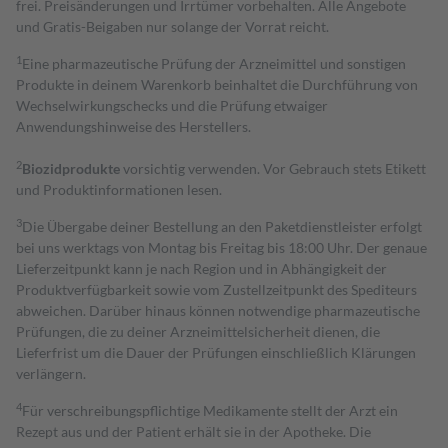
frei. Preisänderungen und Irrtümer vorbehalten. Alle Angebote
und Gratis-Beigaben nur solange der Vorrat reicht.
1
Eine pharmazeutische Prüfung der Arzneimittel und sonstigen
Produkte in deinem Warenkorb beinhaltet die Durchführung von
Wechselwirkungschecks und die Prüfung etwaiger
Anwendungshinweise des Herstellers.
2
Biozidprodukte
vorsichtig verwenden. Vor Gebrauch stets Etikett
und Produktinformationen lesen.
3
Die Übergabe deiner Bestellung an den Paketdienstleister erfolgt
bei uns werktags von Montag bis Freitag bis 18:00 Uhr. Der genaue
Lieferzeitpunkt kann je nach Region und in Abhängigkeit der
Produktverfügbarkeit sowie vom Zustellzeitpunkt des Spediteurs
abweichen. Darüber hinaus können notwendige pharmazeutische
Prüfungen, die zu deiner Arzneimittelsicherheit dienen, die
Lieferfrist um die Dauer der Prüfungen einschließlich Klärungen
verlängern.
4
Für verschreibungspflichtige Medikamente stellt der Arzt ein
Rezept aus und der Patient erhält sie in der Apotheke. Die