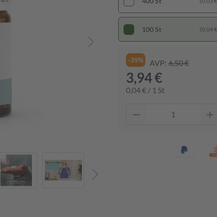
400 St
(0,03 € 
100 St
(0,04 € 
-39%
AVP:
6,50 €
3,94 €
0,04 € / 1 St