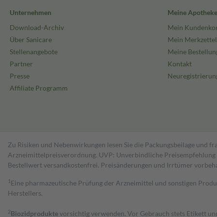
Unternehmen
Meine Apothek
Download-Archiv
Mein Kundenko
Über Sanicare
Mein Merkzettel
Stellenangebote
Meine Bestellun
Partner
Kontakt
Presse
Neuregistrierun
Affiliate Programm
Zu Risiken und Nebenwirkungen lesen Sie die Packungsbeilage und fra
Arzneimittelpreisverordnung. UVP: Unverbindliche Preisempfehlung de
Bestell­wert versand­kosten­frei. Preisänderungen und Irrtümer vorbeh
1
Eine pharmazeutische Prüfung der Arzneimittel und sonstigen Pro
Herstellers.
2
Biozidprodukte
vorsichtig verwenden. Vor Gebrauch stets Etikett u