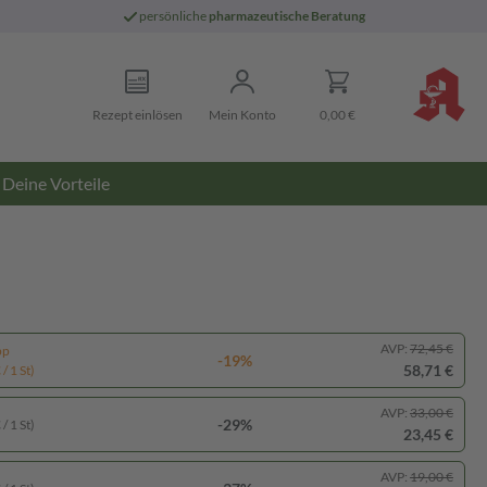
persönliche
pharmazeutische Beratung
Rezept einlösen
Mein Konto
0,00 €
Deine Vorteile
AVP:
72,45 €
pp
-19%
58,71 €
/ 1 St)
AVP:
33,00 €
-29%
/ 1 St)
23,45 €
AVP:
19,00 €