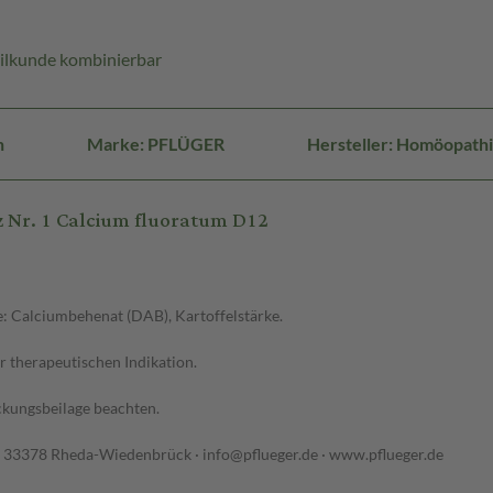
ilkunde kombinierbar
n
Marke: PFLÜGER
Hersteller: Homöopath
 Nr. 1 Calcium fluoratum D12
e: Calciumbehenat (DAB), Kartoffelstärke.
r therapeutischen Indikation.
ckungsbeilage beachten.
33378 Rheda-Wiedenbrück · info@pflueger.de · www.pflueger.de