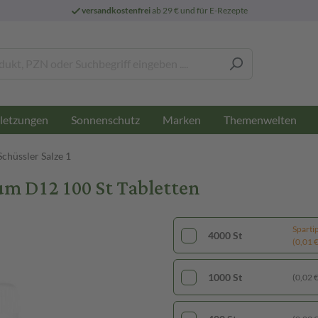
versandkostenfrei
ab 29 € und für E-Rezepte
letzungen
Sonnenschutz
Marken
Themenwelten
Schüssler Salze 1
um D12 100 St Tabletten
Sparti
4000 St
(0,01 € 
1000 St
(0,02 € 