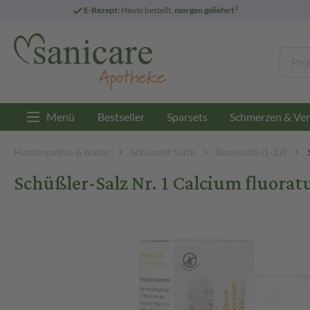
3
E-Rezept:
Heute bestellt,
morgen geliefert
Menü
Bestseller
Sparsets
Schmerzen & Ver
Homöopathie & Natur
Schüssler Salze
Basissalze (1-12)
Schüßler-Salz Nr. 1 Calcium fluorat