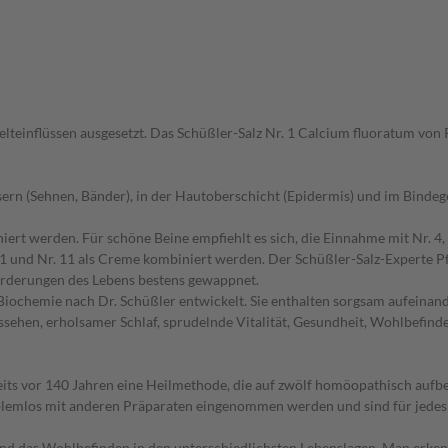
lteinflüssen ausgesetzt. Das Schüßler-Salz Nr. 1 Calcium fluoratum von 
sern (Sehnen, Bänder), in der Hautoberschicht (Epidermis) und im Binde
ert werden. Für schöne Beine empfiehlt es sich, die Einnahme mit Nr. 4, N
 1 und Nr. 11 als Creme kombiniert werden. Der Schüßler-Salz-Experte P
rderungen des Lebens bestens gewappnet.
ochemie nach Dr. Schüßler entwickelt. Sie enthalten sorgsam aufeinand
sehen, erholsamer Schlaf, sprudelnde Vitalität, Gesundheit, Wohlbefind
its vor 140 Jahren eine Heilmethode, die auf zwölf homöopathisch aufbe
blemlos mit anderen Präparaten eingenommen werden und sind für jedes 
 und das Wohlbefinden in den unterschiedlichsten Lebenslagen. Man erk