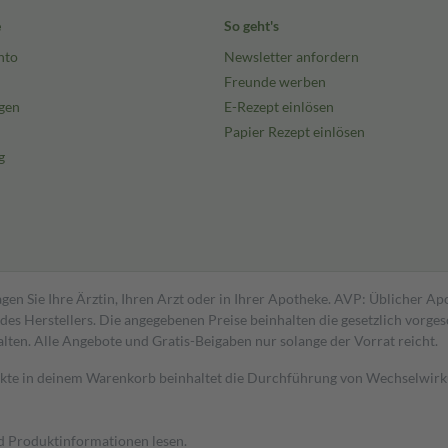
e
So geht's
nto
Newsletter anfordern
Freunde werben
gen
E-Rezept einlösen
Papier Rezept einlösen
g
gen Sie Ihre Ärztin, Ihren Arzt oder in Ihrer Apotheke. AVP: Üblicher A
s Herstellers. Die angegebenen Preise beinhalten die gesetzlich vorgesc
alten. Alle Angebote und Gratis-Beigaben nur solange der Vorrat reicht.
dukte in deinem Warenkorb beinhaltet die Durchführung von Wechselwir
nd Produktinformationen lesen.