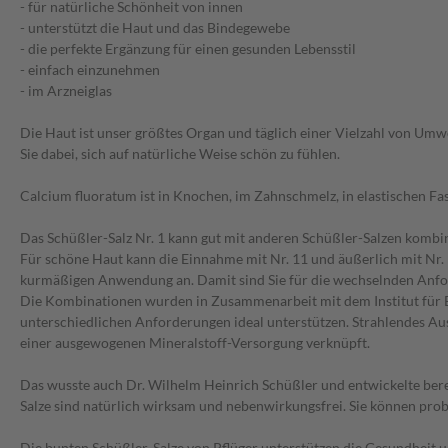
- für natürliche Schönheit von innen
- unterstützt die Haut und das Bindegewebe
- die perfekte Ergänzung für einen gesunden Lebensstil
- einfach einzunehmen
- im Arzneiglas
Die Haut ist unser größtes Organ und täglich einer Vielzahl von Umwe
Sie dabei, sich auf natürliche Weise schön zu fühlen.
Calcium fluoratum ist in Knochen, im Zahnschmelz, in elastischen Fa
Das Schüßler-Salz Nr. 1 kann gut mit anderen Schüßler-Salzen kombini
Für schöne Haut kann die Einnahme mit Nr. 11 und äußerlich mit Nr.
kurmäßigen Anwendung an. Damit sind Sie für die wechselnden Anfo
Die Kombinationen wurden in Zusammenarbeit mit dem Institut für Bi
unterschiedlichen Anforderungen ideal unterstützen. Strahlendes Aus
einer ausgewogenen Mineralstoff-Versorgung verknüpft.
Das wusste auch Dr. Wilhelm Heinrich Schüßler und entwickelte bere
Salze sind natürlich wirksam und nebenwirkungsfrei. Sie können pro
Die bunten Schüßler-Salze von Pflüger unterstützen die Gesundheit