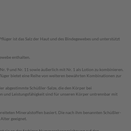
Pflüger ist das Salz der Haut und des Bindegewebes und unterstützt
gewebe enthalten.
r. 9 und Nr. 11 sowie äußerlich mit Nr. 1 als Lotion zu kombinieren.
flüger bietet eine Reihe von weiteren bewährten Kombinationen zur
er abgestimmte Schüßler-Salze, die den Körper bei
en und Leistungsfähigkeit sind für unseren Körper untrennbar mit
reiteten Mineralstoffen basiert. Die nach ihm benannten Schüßler-
Alter geeignet.
ennt sie an der farbigen Nummernkennzeichnung auf den