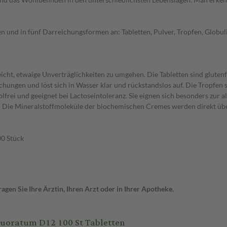
n und in fünf Darreichungsformen an: Tabletten, Pulver, Tropfen, Globul
icht, etwaige Unverträglichkeiten zu umgehen. Die Tabletten sind glutenf
ischungen und löst sich in Wasser klar und rückstandslos auf. Die Tropfen 
koholfrei und geeignet bei Lactoseintoleranz. Sie eignen sich besonders zu
 Die Mineralstoffmoleküle der biochemischen Cremes werden direkt übe
00 Stück
gen Sie Ihre Ärztin, Ihren Arzt oder in Ihrer Apotheke.
luoratum D12 100 St Tabletten