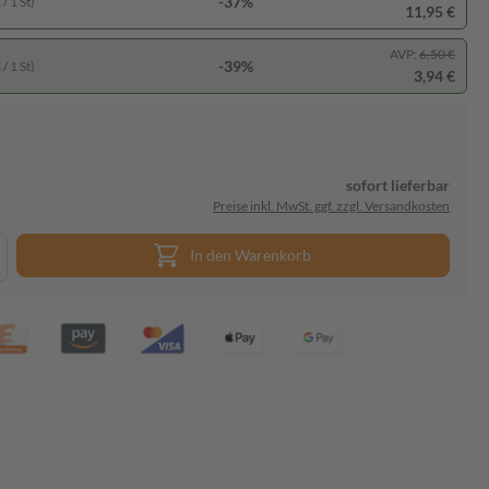
-37%
/ 1 St)
11,95 €
AVP:
6,50 €
-39%
/ 1 St)
3,94 €
sofort lieferbar
Preise inkl. MwSt. ggf. zzgl. Versandkosten
In den Warenkorb