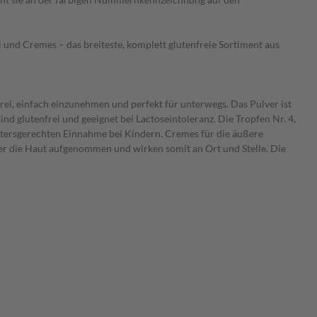
i und Cremes – das breiteste, komplett glutenfreie Sortiment aus
rei, einfach einzunehmen und perfekt für unterwegs. Das Pulver ist
sind glutenfrei und geeignet bei Lactoseintoleranz. Die Tropfen Nr. 4,
r altersgerechten Einnahme bei Kindern. Cremes für die äußere
r die Haut aufgenommen und wirken somit an Ort und Stelle. Die