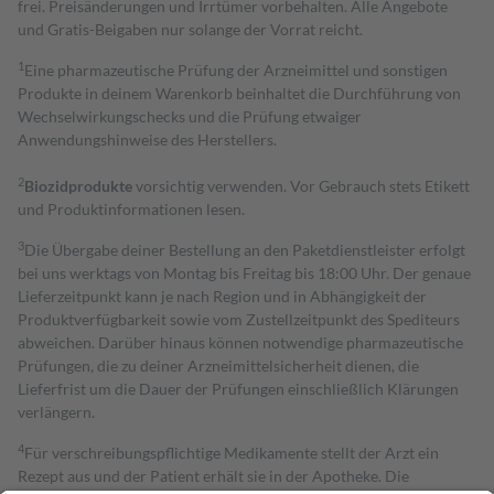
frei. Preisänderungen und Irrtümer vorbehalten. Alle Angebote
und Gratis-Beigaben nur solange der Vorrat reicht.
1
Eine pharmazeutische Prüfung der Arzneimittel und sonstigen
Produkte in deinem Warenkorb beinhaltet die Durchführung von
Wechselwirkungschecks und die Prüfung etwaiger
Anwendungshinweise des Herstellers.
2
Biozidprodukte
vorsichtig verwenden. Vor Gebrauch stets Etikett
und Produktinformationen lesen.
3
Die Übergabe deiner Bestellung an den Paketdienstleister erfolgt
bei uns werktags von Montag bis Freitag bis 18:00 Uhr. Der genaue
Lieferzeitpunkt kann je nach Region und in Abhängigkeit der
Produktverfügbarkeit sowie vom Zustellzeitpunkt des Spediteurs
abweichen. Darüber hinaus können notwendige pharmazeutische
Prüfungen, die zu deiner Arzneimittelsicherheit dienen, die
Lieferfrist um die Dauer der Prüfungen einschließlich Klärungen
verlängern.
4
Für verschreibungspflichtige Medikamente stellt der Arzt ein
Rezept aus und der Patient erhält sie in der Apotheke. Die