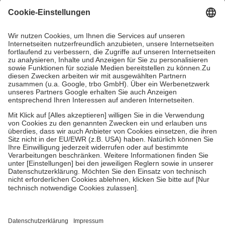
gesetzliche Krankenversicherung übernimmt in der Regel die
Kosten dafür, der Versicherte trägt einen Teil davon als Zuzahlung
mit.
Grundsätzlich leisten Mitglieder Zuzahlungen in Höhe von zehn
Prozent des Abgabepreises,
mindestens
jedoch
fünf Euro
und
höchstens zehn Euro.
Es sind jedoch nie mehr als die tatsächlichen
Kosten der Leistung zu entrichten.
Diese Regeln gelten grundsätzlich auch für Online-Apotheken.
Bei Heilmitteln und häuslicher Krankenpflege beträgt die
Zuzahlung zehn Prozent der Kosten sowie zehn Euro je
Verordnung.
Um das Engagement der Versicherten für ihre eigene Gesundheit zu
stärken und die besondere Stellung der Familie zu unterstützen,
fallen
keine Zuzahlungen
an bei:
• Kindern und Jugendlichen bis zum vollendeten 18. Lebensjahr
mit Ausnahme der Fahrkosten
• Untersuchungen zur Vorsorge und Früherkennung, die von der
GKV getragen werden
• empfohlenen Schutzimpfungen
• Harn- und Blutteststreifen
Wir nutzen Trusted Shops als unabhängigen Dienstleister für die