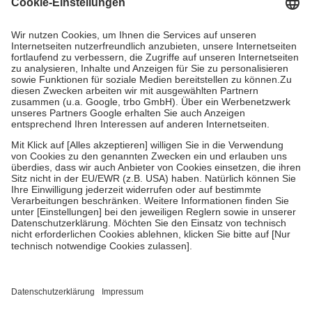
Kosten dafür, der Versicherte trägt einen Teil davon als Zuzahlung
mit.
Grundsätzlich leisten Mitglieder Zuzahlungen in Höhe von zehn
Prozent des Abgabepreises,
mindestens
jedoch
fünf Euro
und
höchstens zehn Euro.
Es sind jedoch nie mehr als die tatsächlichen
Kosten der Leistung zu entrichten.
Diese Regeln gelten grundsätzlich auch für Online-Apotheken.
Bei Heilmitteln und häuslicher Krankenpflege beträgt die
Zuzahlung zehn Prozent der Kosten sowie zehn Euro je
Verordnung.
Um das Engagement der Versicherten für ihre eigene Gesundheit zu
stärken und die besondere Stellung der Familie zu unterstützen,
fallen
keine Zuzahlungen
an bei:
• Kindern und Jugendlichen bis zum vollendeten 18. Lebensjahr
mit Ausnahme der Fahrkosten
• Untersuchungen zur Vorsorge und Früherkennung, die von der
GKV getragen werden
• empfohlenen Schutzimpfungen
• Harn- und Blutteststreifen
Wir nutzen Trusted Shops als unabhängigen Dienstleister für die
Einholung von Bewertungen. Trusted Shops hat Maßnahmen