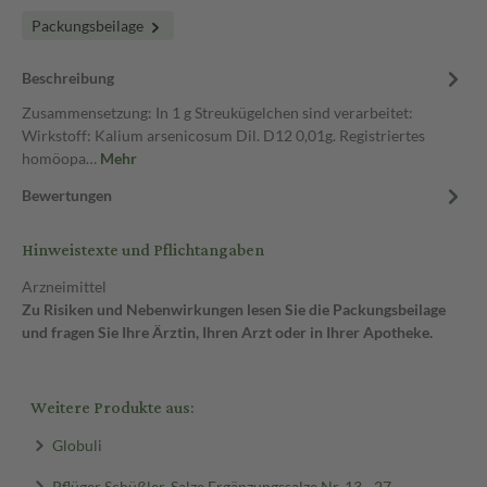
Packungsbeilage
Beschreibung
Zusammensetzung: In 1 g Streukügelchen sind verarbeitet:
Wirkstoff: Kalium arsenicosum Dil. D12 0,01g. Registriertes
homöopa…
Mehr
Bewertungen
Hinweistexte und Pflichtangaben
Arzneimittel
Zu Risiken und Nebenwirkungen lesen Sie die Packungsbeilage
und fragen Sie Ihre Ärztin, Ihren Arzt oder in Ihrer Apotheke.
Weitere Produkte aus:
Globuli
Pflüger Schüßler-Salze Ergänzungssalze Nr. 13 - 27