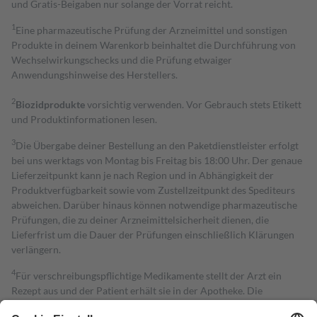
und Gratis-Beigaben nur solange der Vorrat reicht.
1
Eine pharmazeutische Prüfung der Arzneimittel und sonstigen
Produkte in deinem Warenkorb beinhaltet die Durchführung von
Wechselwirkungschecks und die Prüfung etwaiger
Anwendungshinweise des Herstellers.
2
Biozidprodukte
vorsichtig verwenden. Vor Gebrauch stets Etikett
und Produktinformationen lesen.
3
Die Übergabe deiner Bestellung an den Paketdienstleister erfolgt
bei uns werktags von Montag bis Freitag bis 18:00 Uhr. Der genaue
Lieferzeitpunkt kann je nach Region und in Abhängigkeit der
Produktverfügbarkeit sowie vom Zustellzeitpunkt des Spediteurs
abweichen. Darüber hinaus können notwendige pharmazeutische
Prüfungen, die zu deiner Arzneimittelsicherheit dienen, die
Lieferfrist um die Dauer der Prüfungen einschließlich Klärungen
verlängern.
4
Für verschreibungspflichtige Medikamente stellt der Arzt ein
Rezept aus und der Patient erhält sie in der Apotheke. Die
gesetzliche Krankenversicherung übernimmt in der Regel die