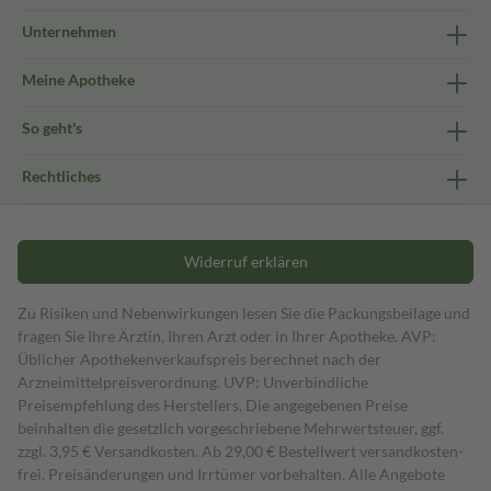
Unternehmen
Meine Apotheke
So geht's
Rechtliches
Widerruf erklären
Zu Risiken und Nebenwirkungen lesen Sie die Packungsbeilage und
fragen Sie Ihre Ärztin, Ihren Arzt oder in Ihrer Apotheke. AVP:
Üblicher Apothekenverkaufspreis berechnet nach der
Arzneimittelpreisverordnung. UVP: Unverbindliche
Preisempfehlung des Herstellers. Die angegebenen Preise
beinhalten die gesetzlich vorgeschriebene Mehrwertsteuer, ggf.
zzgl. 3,95 € Versandkosten. Ab 29,00 € Bestell­wert versand­kosten­
frei. Preisänderungen und Irrtümer vorbehalten. Alle Angebote