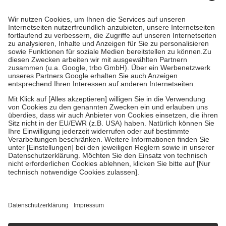
Kosten dafür, der Versicherte trägt einen Teil davon als Zuzahlung
mit.
Grundsätzlich leisten Mitglieder Zuzahlungen in Höhe von zehn
Prozent des Abgabepreises,
mindestens
jedoch
fünf Euro
und
höchstens zehn Euro.
Es sind jedoch nie mehr als die tatsächlichen
Kosten der Leistung zu entrichten.
Diese Regeln gelten grundsätzlich auch für Online-Apotheken.
Bei Heilmitteln und häuslicher Krankenpflege beträgt die
Zuzahlung zehn Prozent der Kosten sowie zehn Euro je
Verordnung.
Um das Engagement der Versicherten für ihre eigene Gesundheit zu
stärken und die besondere Stellung der Familie zu unterstützen,
fallen
keine Zuzahlungen
an bei:
• Kindern und Jugendlichen bis zum vollendeten 18. Lebensjahr
mit Ausnahme der Fahrkosten
• Untersuchungen zur Vorsorge und Früherkennung, die von der
GKV getragen werden
• empfohlenen Schutzimpfungen
• Harn- und Blutteststreifen
Wir nutzen Trusted Shops als unabhängigen Dienstleister für die
Einholung von Bewertungen. Trusted Shops hat Maßnahmen