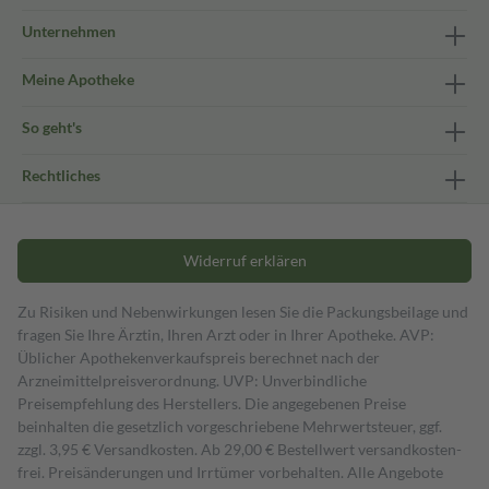
Unternehmen
Meine Apotheke
So geht's
Rechtliches
Widerruf erklären
Zu Risiken und Nebenwirkungen lesen Sie die Packungsbeilage und
fragen Sie Ihre Ärztin, Ihren Arzt oder in Ihrer Apotheke. AVP:
Üblicher Apothekenverkaufspreis berechnet nach der
Arzneimittelpreisverordnung. UVP: Unverbindliche
Preisempfehlung des Herstellers. Die angegebenen Preise
beinhalten die gesetzlich vorgeschriebene Mehrwertsteuer, ggf.
zzgl. 3,95 € Versandkosten. Ab 29,00 € Bestell­wert versand­kosten­
frei. Preisänderungen und Irrtümer vorbehalten. Alle Angebote