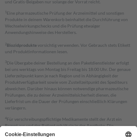
und Gratis-Beigaben nur solange der Vorrat reicht.
1
Eine pharmazeutische Prüfung der Arzneimittel und sonstigen
Produkte in deinem Warenkorb beinhaltet die Durchführung von
Wechselwirkungschecks und die Prüfung etwaiger
Anwendungshinweise des Herstellers.
2
Biozidprodukte
vorsichtig verwenden. Vor Gebrauch stets Etikett
und Produktinformationen lesen.
3
Die Übergabe deiner Bestellung an den Paketdienstleister erfolgt
bei uns werktags von Montag bis Freitag bis 18:00 Uhr. Der genaue
Lieferzeitpunkt kann je nach Region und in Abhängigkeit der
Produktverfügbarkeit sowie vom Zustellzeitpunkt des Spediteurs
abweichen. Darüber hinaus können notwendige pharmazeutische
Prüfungen, die zu deiner Arzneimittelsicherheit dienen, die
Lieferfrist um die Dauer der Prüfungen einschließlich Klärungen
verlängern.
4
Für verschreibungspflichtige Medikamente stellt der Arzt ein
Rezept aus und der Patient erhält sie in der Apotheke. Die
gesetzliche Krankenversicherung übernimmt in der Regel die