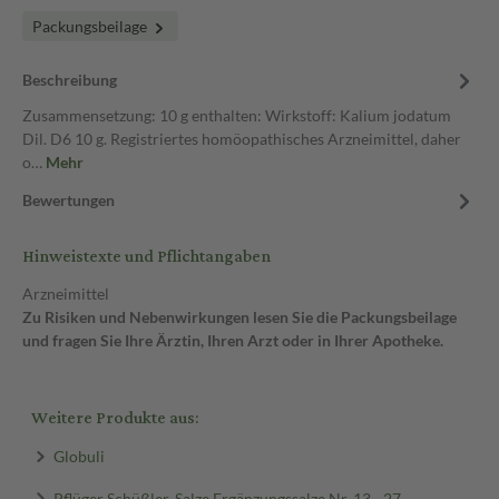
Packungsbeilage
Beschreibung
Zusammensetzung: 10 g enthalten: Wirkstoff: Kalium jodatum
Dil. D6 10 g. Registriertes homöopathisches Arzneimittel, daher
o…
Mehr
Bewertungen
Hinweistexte und Pflichtangaben
Arzneimittel
Zu Risiken und Nebenwirkungen lesen Sie die Packungsbeilage
und fragen Sie Ihre Ärztin, Ihren Arzt oder in Ihrer Apotheke.
Weitere Produkte aus:
Globuli
Pflüger Schüßler-Salze Ergänzungssalze Nr. 13 - 27