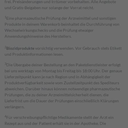
frei. Preisänderungen und Irrtümer vorbehalten. Alle Angebote
und Gratis-Beigaben nur solange der Vorrat reicht.
1
Eine pharmazeutische Prüfung der Arzneimittel und sonstigen
Produkte in deinem Warenkorb beinhaltet die Durchführung von
Wechselwirkungschecks und die Prüfung etwaiger
Anwendungshinweise des Herstellers.
2
Biozidprodukte
vorsichtig verwenden. Vor Gebrauch stets Etikett
und Produktinformationen lesen.
3
Die Übergabe deiner Bestellung an den Paketdienstleister erfolgt
bei uns werktags von Montag bis Freitag bis 18:00 Uhr. Der genaue
Lieferzeitpunkt kann je nach Region und in Abhängigkeit der
Produktverfügbarkeit sowie vom Zustellzeitpunkt des Spediteurs
abweichen. Darüber hinaus können notwendige pharmazeutische
Prüfungen, die zu deiner Arzneimittelsicherheit dienen, die
Lieferfrist um die Dauer der Prüfungen einschließlich Klärungen
verlängern.
4
Für verschreibungspflichtige Medikamente stellt der Arzt ein
Rezept aus und der Patient erhält sie in der Apotheke. Die