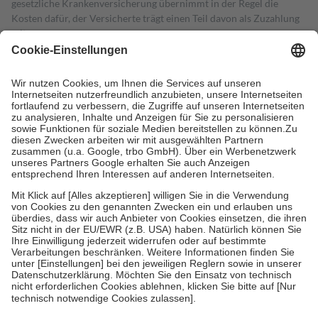
gesetzliche Krankenversicherung übernimmt in der Regel die
Kosten dafür, der Versicherte trägt einen Teil davon als Zuzahlung
mit.
Grundsätzlich leisten Mitglieder Zuzahlungen in Höhe von zehn
Prozent des Abgabepreises,
mindestens
jedoch
fünf Euro
und
höchstens zehn Euro.
Es sind jedoch nie mehr als die tatsächlichen
Kosten der Leistung zu entrichten.
Diese Regeln gelten grundsätzlich auch für Online-Apotheken.
Bei Heilmitteln und häuslicher Krankenpflege beträgt die
Zuzahlung zehn Prozent der Kosten sowie zehn Euro je
Verordnung.
Um das Engagement der Versicherten für ihre eigene Gesundheit zu
stärken und die besondere Stellung der Familie zu unterstützen,
fallen
keine Zuzahlungen
an bei:
• Kindern und Jugendlichen bis zum vollendeten 18. Lebensjahr
mit Ausnahme der Fahrkosten
• Untersuchungen zur Vorsorge und Früherkennung, die von der
GKV getragen werden
• empfohlenen Schutzimpfungen
• Harn- und Blutteststreifen
Wir nutzen Trusted Shops als unabhängigen Dienstleister für die