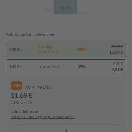
Abbildung kann abweichen
19,00 €
Spartipp
400 St
-38%
11,69 €
(0,03 € / 1 St)
6,50 €
100 St
-35%
(0,04 € / 1 St)
4,21 €
-38%
AVP:
19,00 €
11,69 €
0,03 € / 1 St
sofort lieferbar
Preise inkl. MwSt. ggf. zzgl. Versandkosten