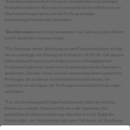
1
Eine pharmazeutische Prüfung der Arzneimittel und sonstigen
Produkte in deinem Warenkorb beinhaltet die Durchführung von
Wechselwirkungschecks und die Prüfung etwaiger
Anwendungshinweise des Herstellers.
2
Biozidprodukte
vorsichtig verwenden. Vor Gebrauch stets Etikett
und Produktinformationen lesen.
3
Die Übergabe deiner Bestellung an den Paketdienstleister erfolgt
bei uns werktags von Montag bis Freitag bis 18:00 Uhr. Der genaue
Lieferzeitpunkt kann je nach Region und in Abhängigkeit der
Produktverfügbarkeit sowie vom Zustellzeitpunkt des Spediteurs
abweichen. Darüber hinaus können notwendige pharmazeutische
Prüfungen, die zu deiner Arzneimittelsicherheit dienen, die
Lieferfrist um die Dauer der Prüfungen einschließlich Klärungen
verlängern.
4
Für verschreibungspflichtige Medikamente stellt der Arzt ein
Rezept aus und der Patient erhält sie in der Apotheke. Die
gesetzliche Krankenversicherung übernimmt in der Regel die
Kosten dafür, der Versicherte trägt einen Teil davon als Zuzahlung
mit.