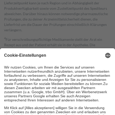
Lieferzeitpunkt kann je nach Region und in Abhängigkeit der
Produktverfügbarkeit sowie vom Zustellzeitpunkt des Spediteurs
abweichen. Darüber hinaus können notwendige pharmazeutische
Prüfungen, die zu deiner Arzneimittelsicherheit dienen, die
Lieferfrist um die Dauer der Prüfungen einschließlich Klärungen
verlängern.
4
Für verschreibungspflichtige Medikamente stellt der Arzt ein
Rezept aus und der Patient erhält sie in der Apotheke. Die
gesetzliche Krankenversicherung übernimmt in der Regel die
Kosten dafür, der Versicherte trägt einen Teil davon als Zuzahlung
mit.
Grundsätzlich leisten Mitglieder Zuzahlungen in Höhe von zehn
Prozent des Abgabepreises,
mindestens
jedoch
fünf Euro
und
höchstens zehn Euro.
Es sind jedoch nie mehr als die tatsächlichen
Kosten der Leistung zu entrichten.
Diese Regeln gelten grundsätzlich auch für Online-Apotheken.
Bei Heilmitteln und häuslicher Krankenpflege beträgt die
Zuzahlung zehn Prozent der Kosten sowie zehn Euro je
Verordnung.
Um das Engagement der Versicherten für ihre eigene Gesundheit zu
stärken und die besondere Stellung der Familie zu unterstützen,