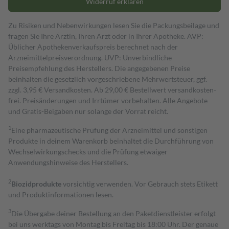
Widerruf erklären
Zu Risiken und Nebenwirkungen lesen Sie die Packungsbeilage und
fragen Sie Ihre Ärztin, Ihren Arzt oder in Ihrer Apotheke. AVP:
Üblicher Apothekenverkaufspreis berechnet nach der
Arzneimittelpreisverordnung. UVP: Unverbindliche
Preisempfehlung des Herstellers. Die angegebenen Preise
beinhalten die gesetzlich vorgeschriebene Mehrwertsteuer, ggf.
zzgl. 3,95 € Versandkosten. Ab 29,00 € Bestell­wert versand­kosten­
frei. Preisänderungen und Irrtümer vorbehalten. Alle Angebote
und Gratis-Beigaben nur solange der Vorrat reicht.
1
Eine pharmazeutische Prüfung der Arzneimittel und sonstigen
Produkte in deinem Warenkorb beinhaltet die Durchführung von
Wechselwirkungschecks und die Prüfung etwaiger
Anwendungshinweise des Herstellers.
2
Biozidprodukte
vorsichtig verwenden. Vor Gebrauch stets Etikett
und Produktinformationen lesen.
3
Die Übergabe deiner Bestellung an den Paketdienstleister erfolgt
bei uns werktags von Montag bis Freitag bis 18:00 Uhr. Der genaue