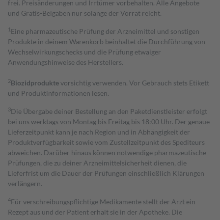
frei. Preisänderungen und Irrtümer vorbehalten. Alle Angebote
und Gratis-Beigaben nur solange der Vorrat reicht.
1
Eine pharmazeutische Prüfung der Arzneimittel und sonstigen
Produkte in deinem Warenkorb beinhaltet die Durchführung von
Wechselwirkungschecks und die Prüfung etwaiger
Anwendungshinweise des Herstellers.
2
Biozidprodukte
vorsichtig verwenden. Vor Gebrauch stets Etikett
und Produktinformationen lesen.
3
Die Übergabe deiner Bestellung an den Paketdienstleister erfolgt
bei uns werktags von Montag bis Freitag bis 18:00 Uhr. Der genaue
Lieferzeitpunkt kann je nach Region und in Abhängigkeit der
Produktverfügbarkeit sowie vom Zustellzeitpunkt des Spediteurs
abweichen. Darüber hinaus können notwendige pharmazeutische
Prüfungen, die zu deiner Arzneimittelsicherheit dienen, die
Lieferfrist um die Dauer der Prüfungen einschließlich Klärungen
verlängern.
4
Für verschreibungspflichtige Medikamente stellt der Arzt ein
Rezept aus und der Patient erhält sie in der Apotheke. Die