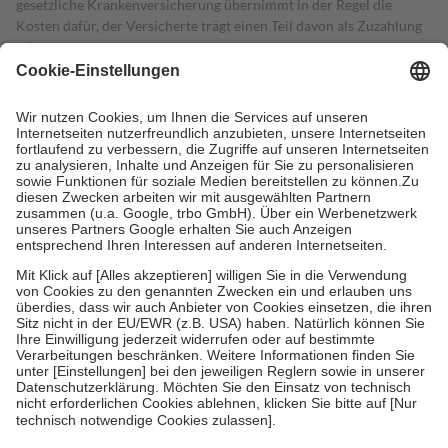
gesetzliche Krankenversicherung übernimmt in der Regel die
Kosten dafür, der Versicherte trägt einen Teil davon als Zuzahlung
mit.
Grundsätzlich leisten Mitglieder Zuzahlungen in Höhe von zehn
Prozent des Abgabepreises,
mindestens
jedoch
fünf Euro
und
höchstens zehn Euro.
Es sind jedoch nie mehr als die tatsächlichen
Kosten der Leistung zu entrichten.
Diese Regeln gelten grundsätzlich auch für Online-Apotheken.
Bei Heilmitteln und häuslicher Krankenpflege beträgt die
Zuzahlung zehn Prozent der Kosten sowie zehn Euro je
Verordnung.
Um das Engagement der Versicherten für ihre eigene Gesundheit zu
stärken und die besondere Stellung der Familie zu unterstützen,
fallen
keine Zuzahlungen
an bei:
• Kindern und Jugendlichen bis zum vollendeten 18. Lebensjahr
mit Ausnahme der Fahrkosten
• Untersuchungen zur Vorsorge und Früherkennung, die von der
GKV getragen werden
• empfohlenen Schutzimpfungen
• Harn- und Blutteststreifen
Wir nutzen Trusted Shops als unabhängigen Dienstleister für die