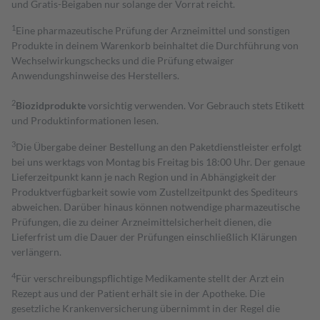
und Gratis-Beigaben nur solange der Vorrat reicht.
1
Eine pharmazeutische Prüfung der Arzneimittel und sonstigen
Produkte in deinem Warenkorb beinhaltet die Durchführung von
Wechselwirkungschecks und die Prüfung etwaiger
Anwendungshinweise des Herstellers.
2
Biozidprodukte
vorsichtig verwenden. Vor Gebrauch stets Etikett
und Produktinformationen lesen.
3
Die Übergabe deiner Bestellung an den Paketdienstleister erfolgt
bei uns werktags von Montag bis Freitag bis 18:00 Uhr. Der genaue
Lieferzeitpunkt kann je nach Region und in Abhängigkeit der
Produktverfügbarkeit sowie vom Zustellzeitpunkt des Spediteurs
abweichen. Darüber hinaus können notwendige pharmazeutische
Prüfungen, die zu deiner Arzneimittelsicherheit dienen, die
Lieferfrist um die Dauer der Prüfungen einschließlich Klärungen
verlängern.
4
Für verschreibungspflichtige Medikamente stellt der Arzt ein
Rezept aus und der Patient erhält sie in der Apotheke. Die
gesetzliche Krankenversicherung übernimmt in der Regel die