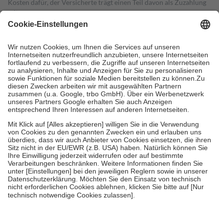
Kosten dafür, der Versicherte trägt einen Teil davon als Zuzahlung
mit.
Grundsätzlich leisten Mitglieder Zuzahlungen in Höhe von zehn
Prozent des Abgabepreises,
mindestens
jedoch
fünf Euro
und
höchstens zehn Euro.
Es sind jedoch nie mehr als die tatsächlichen
Kosten der Leistung zu entrichten.
Diese Regeln gelten grundsätzlich auch für Online-Apotheken.
Bei Heilmitteln und häuslicher Krankenpflege beträgt die
Zuzahlung zehn Prozent der Kosten sowie zehn Euro je
Verordnung.
Um das Engagement der Versicherten für ihre eigene Gesundheit zu
stärken und die besondere Stellung der Familie zu unterstützen,
fallen
keine Zuzahlungen
an bei:
• Kindern und Jugendlichen bis zum vollendeten 18. Lebensjahr
mit Ausnahme der Fahrkosten
• Untersuchungen zur Vorsorge und Früherkennung, die von der
GKV getragen werden
• empfohlenen Schutzimpfungen
• Harn- und Blutteststreifen
Wir nutzen Trusted Shops als unabhängigen Dienstleister für die
Einholung von Bewertungen. Trusted Shops hat Maßnahmen