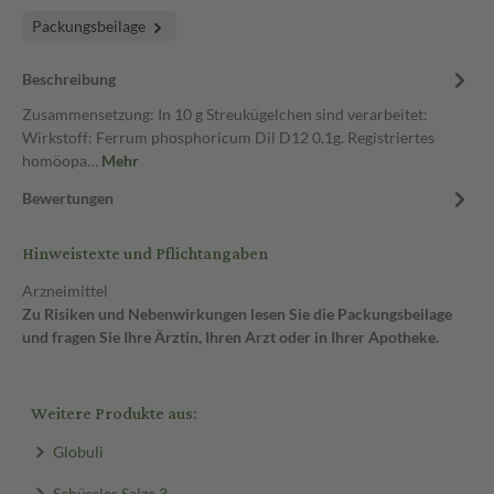
Packungsbeilage
Beschreibung
Zusammensetzung: In 10 g Streukügelchen sind verarbeitet:
Wirkstoff: Ferrum phosphoricum Dil D12 0,1g. Registriertes
homöopa…
Mehr
Bewertungen
Hinweistexte und Pflichtangaben
Arzneimittel
Zu Risiken und Nebenwirkungen lesen Sie die Packungsbeilage
und fragen Sie Ihre Ärztin, Ihren Arzt oder in Ihrer Apotheke.
Weitere Produkte aus:
Globuli
Schüssler Salze 3