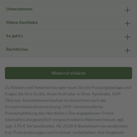
Unternehmen
Meine Apotheke
So geht's
Rechtliches
Widerruf erklären
Zu Risiken und Nebenwirkungen lesen Sie die Packungsbeilage und
fragen Sie Ihre Ärztin, Ihren Arzt oder in Ihrer Apotheke. AVP:
Üblicher Apothekenverkaufspreis berechnet nach der
Arzneimittelpreisverordnung. UVP: Unverbindliche
Preisempfehlung des Herstellers. Die angegebenen Preise
beinhalten die gesetzlich vorgeschriebene Mehrwertsteuer, ggf.
zzgl. 3,95 € Versandkosten. Ab 29,00 € Bestell­wert versand­kosten­
frei. Preisänderungen und Irrtümer vorbehalten. Alle Angebote