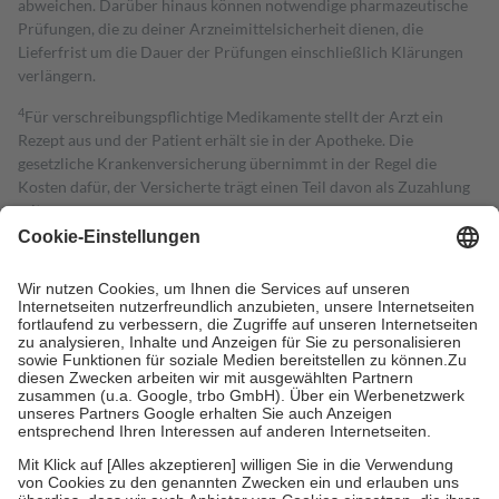
abweichen. Darüber hinaus können notwendige pharmazeutische
Prüfungen, die zu deiner Arzneimittelsicherheit dienen, die
Lieferfrist um die Dauer der Prüfungen einschließlich Klärungen
verlängern.
4
Für verschreibungspflichtige Medikamente stellt der Arzt ein
Rezept aus und der Patient erhält sie in der Apotheke. Die
gesetzliche Krankenversicherung übernimmt in der Regel die
Kosten dafür, der Versicherte trägt einen Teil davon als Zuzahlung
mit.
Grundsätzlich leisten Mitglieder Zuzahlungen in Höhe von zehn
Prozent des Abgabepreises,
mindestens
jedoch
fünf Euro
und
höchstens zehn Euro.
Es sind jedoch nie mehr als die tatsächlichen
Kosten der Leistung zu entrichten.
Diese Regeln gelten grundsätzlich auch für Online-Apotheken.
Bei Heilmitteln und häuslicher Krankenpflege beträgt die
Zuzahlung zehn Prozent der Kosten sowie zehn Euro je
Verordnung.
Um das Engagement der Versicherten für ihre eigene Gesundheit zu
stärken und die besondere Stellung der Familie zu unterstützen,
fallen
keine Zuzahlungen
an bei:
• Kindern und Jugendlichen bis zum vollendeten 18. Lebensjahr