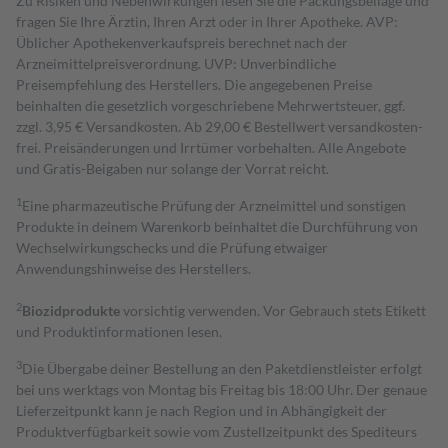
Zu Risiken und Nebenwirkungen lesen Sie die Packungsbeilage und
fragen Sie Ihre Ärztin, Ihren Arzt oder in Ihrer Apotheke. AVP:
Üblicher Apothekenverkaufspreis berechnet nach der
Arzneimittelpreisverordnung. UVP: Unverbindliche
Preisempfehlung des Herstellers. Die angegebenen Preise
beinhalten die gesetzlich vorgeschriebene Mehrwertsteuer, ggf.
zzgl. 3,95 € Versandkosten. Ab 29,00 € Bestell­wert versand­kosten­
frei. Preisänderungen und Irrtümer vorbehalten. Alle Angebote
und Gratis-Beigaben nur solange der Vorrat reicht.
1
Eine pharmazeutische Prüfung der Arzneimittel und sonstigen
Produkte in deinem Warenkorb beinhaltet die Durchführung von
Wechselwirkungschecks und die Prüfung etwaiger
Anwendungshinweise des Herstellers.
2
Biozidprodukte
vorsichtig verwenden. Vor Gebrauch stets Etikett
und Produktinformationen lesen.
3
Die Übergabe deiner Bestellung an den Paketdienstleister erfolgt
bei uns werktags von Montag bis Freitag bis 18:00 Uhr. Der genaue
Lieferzeitpunkt kann je nach Region und in Abhängigkeit der
Produktverfügbarkeit sowie vom Zustellzeitpunkt des Spediteurs