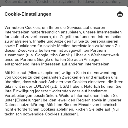
Kosten dafür, der Versicherte trägt einen Teil davon als Zuzahlung
mit.
Grundsätzlich leisten Mitglieder Zuzahlungen in Höhe von zehn
Prozent des Abgabepreises,
mindestens
jedoch
fünf Euro
und
höchstens zehn Euro.
Es sind jedoch nie mehr als die tatsächlichen
Kosten der Leistung zu entrichten.
Diese Regeln gelten grundsätzlich auch für Online-Apotheken.
Bei Heilmitteln und häuslicher Krankenpflege beträgt die
Zuzahlung zehn Prozent der Kosten sowie zehn Euro je
Verordnung.
Um das Engagement der Versicherten für ihre eigene Gesundheit zu
stärken und die besondere Stellung der Familie zu unterstützen,
fallen
keine Zuzahlungen
an bei:
• Kindern und Jugendlichen bis zum vollendeten 18. Lebensjahr
mit Ausnahme der Fahrkosten
• Untersuchungen zur Vorsorge und Früherkennung, die von der
GKV getragen werden
• empfohlenen Schutzimpfungen
• Harn- und Blutteststreifen
Wir nutzen Trusted Shops als unabhängigen Dienstleister für die
Einholung von Bewertungen. Trusted Shops hat Maßnahmen