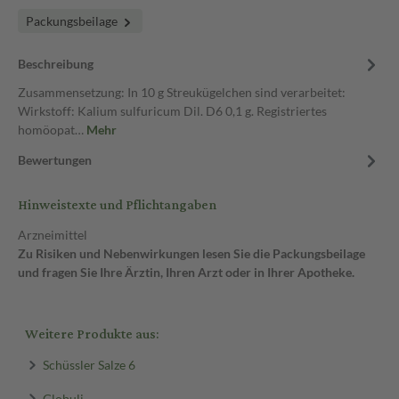
Packungsbeilage
Beschreibung
Zusammensetzung: In 10 g Streukügelchen sind verarbeitet:
Wirkstoff: Kalium sulfuricum Dil. D6 0,1 g. Registriertes
homöopat…
Mehr
Bewertungen
Hinweistexte und Pflichtangaben
Arzneimittel
Zu Risiken und Nebenwirkungen lesen Sie die Packungsbeilage
und fragen Sie Ihre Ärztin, Ihren Arzt oder in Ihrer Apotheke.
Weitere Produkte aus:
Schüssler Salze 6
Globuli