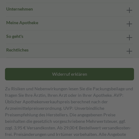
Unternehmen
Meine Apotheke
So geht's
Rechtliches
Widerruf erklären
Zu Risiken und Nebenwirkungen lesen Sie die Packungsbeilage und
fragen Sie Ihre Ärztin, Ihren Arzt oder in Ihrer Apotheke. AVP:
Üblicher Apothekenverkaufspreis berechnet nach der
Arzneimittelpreisverordnung. UVP: Unverbindliche
Preisempfehlung des Herstellers. Die angegebenen Preise
beinhalten die gesetzlich vorgeschriebene Mehrwertsteuer, ggf.
zzgl. 3,95 € Versandkosten. Ab 29,00 € Bestell­wert versand­kosten­
frei. Preisänderungen und Irrtümer vorbehalten. Alle Angebote