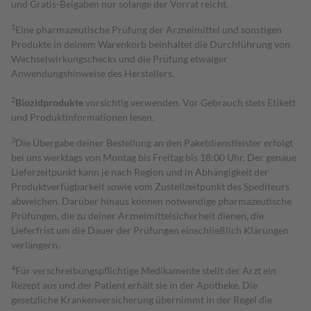
und Gratis-Beigaben nur solange der Vorrat reicht.
1
Eine pharmazeutische Prüfung der Arzneimittel und sonstigen
Produkte in deinem Warenkorb beinhaltet die Durchführung von
Wechselwirkungschecks und die Prüfung etwaiger
Anwendungshinweise des Herstellers.
2
Biozidprodukte
vorsichtig verwenden. Vor Gebrauch stets Etikett
und Produktinformationen lesen.
3
Die Übergabe deiner Bestellung an den Paketdienstleister erfolgt
bei uns werktags von Montag bis Freitag bis 18:00 Uhr. Der genaue
Lieferzeitpunkt kann je nach Region und in Abhängigkeit der
Produktverfügbarkeit sowie vom Zustellzeitpunkt des Spediteurs
abweichen. Darüber hinaus können notwendige pharmazeutische
Prüfungen, die zu deiner Arzneimittelsicherheit dienen, die
Lieferfrist um die Dauer der Prüfungen einschließlich Klärungen
verlängern.
4
Für verschreibungspflichtige Medikamente stellt der Arzt ein
Rezept aus und der Patient erhält sie in der Apotheke. Die
gesetzliche Krankenversicherung übernimmt in der Regel die