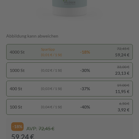
Abbildung kann abweichen
72,45 €
Spartipp
4000 St
-18%
59,24 €
(0,01 € / 1 St)
33,00 €
1000 St
-30%
(0,02 € / 1 St)
23,13 €
19,00 €
400 St
-37%
(0,03 € / 1 St)
11,95 €
6,50 €
100 St
-40%
(0,04 € / 1 St)
3,92 €
-18%
AVP:
72,45 €
59,24 €