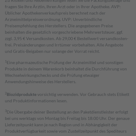
Zu Risiken und Nebenwirkungen lesen Sie die Packungsbeilage und
fragen Sie Ihre Ärztin, Ihren Arzt oder in Ihrer Apotheke. AVP:
Üblicher Apothekenverkaufspreis berechnet nach der
Arzneimittelpreisverordnung. UVP: Unverbindliche
Preisempfehlung des Herstellers. Die angegebenen Preise
beinhalten die gesetzlich vorgeschriebene Mehrwertsteuer, ggf.
zzgl. 3,95 € Versandkosten. Ab 29,00 € Bestell­wert versand­kosten­
frei. Preisänderungen und Irrtümer vorbehalten. Alle Angebote
und Gratis-Beigaben nur solange der Vorrat reicht.
1
Eine pharmazeutische Prüfung der Arzneimittel und sonstigen
Produkte in deinem Warenkorb beinhaltet die Durchführung von
Wechselwirkungschecks und die Prüfung etwaiger
Anwendungshinweise des Herstellers.
2
Biozidprodukte
vorsichtig verwenden. Vor Gebrauch stets Etikett
und Produktinformationen lesen.
3
Die Übergabe deiner Bestellung an den Paketdienstleister erfolgt
bei uns werktags von Montag bis Freitag bis 18:00 Uhr. Der genaue
Lieferzeitpunkt kann je nach Region und in Abhängigkeit der
Produktverfügbarkeit sowie vom Zustellzeitpunkt des Spediteurs