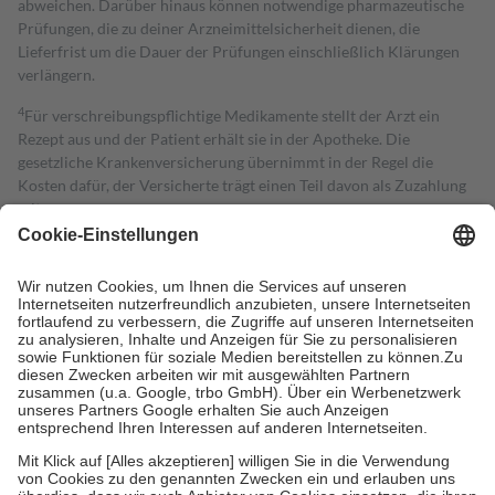
abweichen. Darüber hinaus können notwendige pharmazeutische
Prüfungen, die zu deiner Arzneimittelsicherheit dienen, die
Lieferfrist um die Dauer der Prüfungen einschließlich Klärungen
verlängern.
4
Für verschreibungspflichtige Medikamente stellt der Arzt ein
Rezept aus und der Patient erhält sie in der Apotheke. Die
gesetzliche Krankenversicherung übernimmt in der Regel die
Kosten dafür, der Versicherte trägt einen Teil davon als Zuzahlung
mit.
Grundsätzlich leisten Mitglieder Zuzahlungen in Höhe von zehn
Prozent des Abgabepreises,
mindestens
jedoch
fünf Euro
und
höchstens zehn Euro.
Es sind jedoch nie mehr als die tatsächlichen
Kosten der Leistung zu entrichten.
Diese Regeln gelten grundsätzlich auch für Online-Apotheken.
Bei Heilmitteln und häuslicher Krankenpflege beträgt die
Zuzahlung zehn Prozent der Kosten sowie zehn Euro je
Verordnung.
Um das Engagement der Versicherten für ihre eigene Gesundheit zu
stärken und die besondere Stellung der Familie zu unterstützen,
fallen
keine Zuzahlungen
an bei:
• Kindern und Jugendlichen bis zum vollendeten 18. Lebensjahr