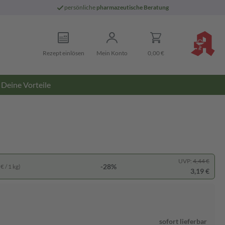
persönliche
pharmazeutische Beratung
Rezept einlösen
Mein Konto
0,00 €
Deine Vorteile
UVP:
4,44 €
-28%
€ / 1 kg)
3,19 €
sofort lieferbar