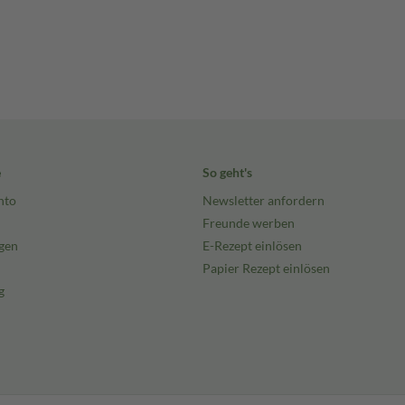
e
So geht's
nto
Newsletter anfordern
Freunde werben
gen
E-Rezept einlösen
Papier Rezept einlösen
g