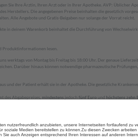
gen Sie Ihre Ärztin, Ihren Arzt oder in Ihrer Apotheke. AVP: Üblicher A
s Herstellers. Die angegebenen Preise beinhalten die gesetzlich vorgesc
alten. Alle Angebote und Gratis-Beigaben nur solange der Vorrat reicht.
dukte in deinem Warenkorb beinhaltet die Durchführung von Wechselwir
nd Produktinformationen lesen.
 uns werktags von Montag bis Freitag bis 18:00 Uhr. Der genaue Lieferze
ichen. Darüber hinaus können notwendige pharmazeutische Prüfungen, die
aus und der Patient erhält sie in der Apotheke. Die gesetzliche Krankenv
ent des Abgabepreises,
mindestens
jedoch
fünf Euro
und
höchstens zehn 
zehn Prozent der Kosten sowie zehn Euro je Verordnung.
rken und die besondere Stellung der Familie zu unterstützen, fallen
kein
 Ausnahme der Fahrkosten
 getragen werden