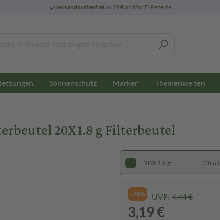
versandkostenfrei
ab 29 € und für E-Rezepte
letzungen
Sonnenschutz
Marken
Themenwelten
beutel 20X1.8 g Filterbeutel
20X1.8 g
(88,61 
-28%
UVP:
4,44 €
3,19 €