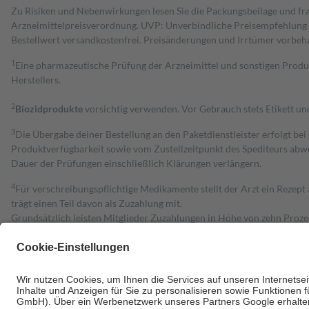
Zu Risiken und Nebenwirkungen lesen Sie die Packungsbeilage und fra
Arzneimittelpreisverordnung. UVP: Unverbindliche Preisempfehlung de
Bestell­wert versand­kosten­frei. Preisänderungen und Irrtümer vorbeh
1
Eine pharmazeutische Prüfung der Arzneimittel und sonstigen Pro
Herstellers.
2
Biozidprodukte
vorsichtig verwenden. Vor Gebrauch stets Etikett u
3
Die Übergabe deiner Bestellung an den Paketdienstleister erfolgt bei
Produktverfügbarkeit sowie vom Zustellzeitpunkt des Spediteurs abwe
Dauer der Prüfungen einschließlich Klärungen verlängern.
4
Für verschreibungspflichtige Medikamente stellt der Arzt ein Rezept 
trägt einen Teil davon als Zuzahlung mit.
Grundsätzlich leisten Mitglieder Zuzahlungen in Höhe von zehn Proz
zu entrichten.
Diese Regeln gelten grundsätzlich auch für Online-Apotheken.
Bei Heilmitteln und häuslicher Krankenpflege beträgt die Zuzahlung 
Um das Engagement der Versicherten für ihre eigene Gesundheit zu stä
• Kindern und Jugendlichen bis zum vollendeten 18. Lebensjahr mit
• Untersuchungen zur Vorsorge und Früherkennung, die von der GKV