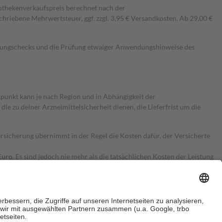
pothekenverkaufspreis berechnet nach der
hriebene Mehrwertsteuer, ggf. zzgl. 3,95 € Versandkosten. Ab 29,00 €
kungschecks und die Prüfung etwaiger Anwendungshinweise des
itpunkt kann je nach Region und in Abhängigkeit der
 zu deiner Arzneimittelsicherheit dienen, die Lieferfrist um die
ersicherung übernimmt in der Regel die Kosten dafür, der Versicherte
Euro.
Es sind jedoch nie mehr als die tatsächlichen Kosten der Leistung
e Zuzahlungen
an bei: