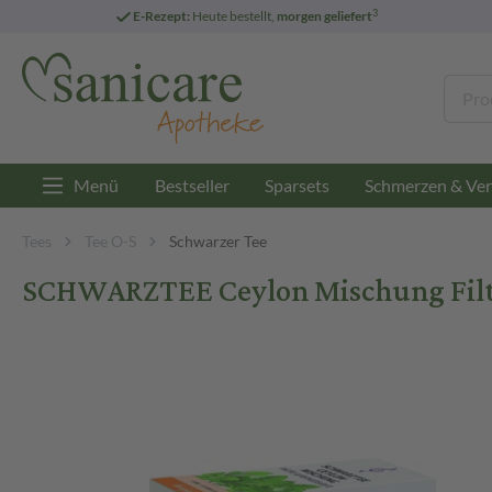
3
E-Rezept:
Heute bestellt,
morgen geliefert
Menü
Bestseller
Sparsets
Schmerzen & Ver
Tees
Tee O-S
Schwarzer Tee
SCHWARZTEE Ceylon Mischung Filter