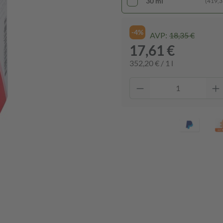
30 ml
(419,33
-4%
AVP:
18,35 €
17,61 €
352,20 € / 1 l