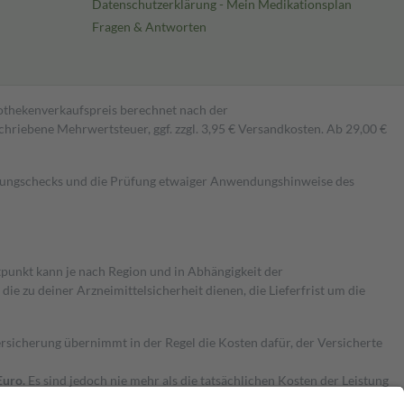
Datenschutzerklärung - Mein Medikationsplan
Fragen & Antworten
pothekenverkaufspreis berechnet nach der
hriebene Mehrwertsteuer, ggf. zzgl. 3,95 € Versandkosten. Ab 29,00 €
kungschecks und die Prüfung etwaiger Anwendungshinweise des
itpunkt kann je nach Region und in Abhängigkeit der
 zu deiner Arzneimittelsicherheit dienen, die Lieferfrist um die
ersicherung übernimmt in der Regel die Kosten dafür, der Versicherte
Euro.
Es sind jedoch nie mehr als die tatsächlichen Kosten der Leistung