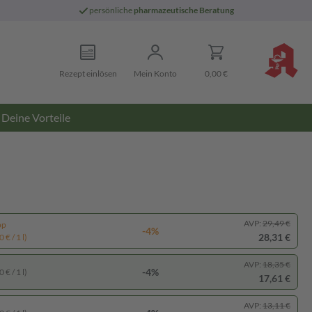
persönliche
pharmazeutische Beratung
Rezept einlösen
Mein Konto
0,00 €
Deine Vorteile
AVP:
29,49 €
pp
-4%
28,31 €
 € / 1 l)
AVP:
18,35 €
-4%
 € / 1 l)
17,61 €
AVP:
13,11 €