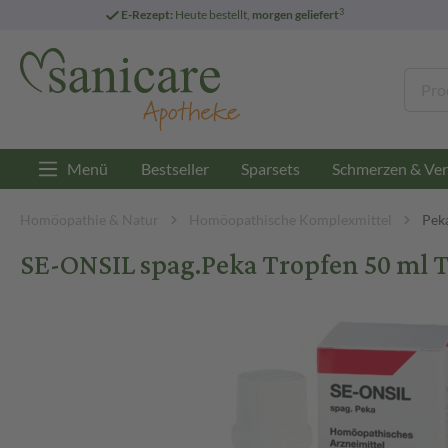
3
E-Rezept:
Heute bestellt,
morgen geliefert
Menü
Bestseller
Sparsets
Schmerzen & Ver
Homöopathie & Natur
Homöopathische Komplexmittel
Pek
SE-ONSIL spag.Peka Tropfen 50 ml 