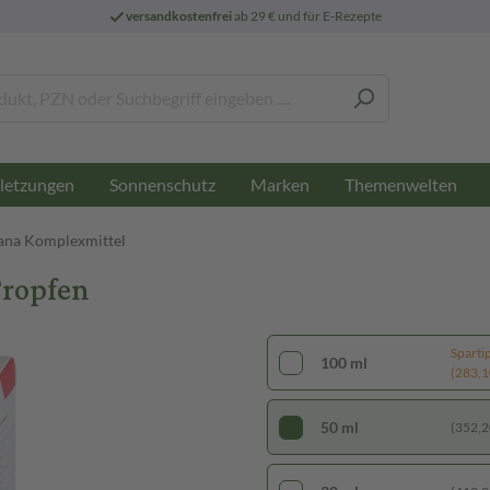
versandkostenfrei
ab 29 € und für E-Rezepte
letzungen
Sonnenschutz
Marken
Themenwelten
ana Komplexmittel
Tropfen
Sparti
100 ml
(283,10
50 ml
(352,20