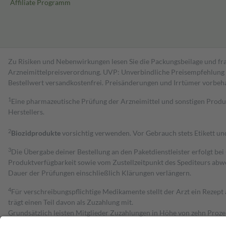
Affiliate Programm
Zu Risiken und Nebenwirkungen lesen Sie die Packungsbeilage und fra
Arzneimittelpreisverordnung. UVP: Unverbindliche Preisempfehlung de
Bestell­wert versand­kosten­frei. Preisänderungen und Irrtümer vorbeh
1
Eine pharmazeutische Prüfung der Arzneimittel und sonstigen Pro
Herstellers.
2
Biozidprodukte
vorsichtig verwenden. Vor Gebrauch stets Etikett u
3
Die Übergabe deiner Bestellung an den Paketdienstleister erfolgt bei
Produktverfügbarkeit sowie vom Zustellzeitpunkt des Spediteurs abwe
Dauer der Prüfungen einschließlich Klärungen verlängern.
4
Für verschreibungspflichtige Medikamente stellt der Arzt ein Rezept 
trägt einen Teil davon als Zuzahlung mit.
Grundsätzlich leisten Mitglieder Zuzahlungen in Höhe von zehn Proz
zu entrichten.