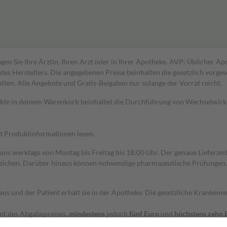
gen Sie Ihre Ärztin, Ihren Arzt oder in Ihrer Apotheke. AVP: Üblicher A
s Herstellers. Die angegebenen Preise beinhalten die gesetzlich vorgesc
alten. Alle Angebote und Gratis-Beigaben nur solange der Vorrat reicht.
dukte in deinem Warenkorb beinhaltet die Durchführung von Wechselwir
nd Produktinformationen lesen.
 uns werktags von Montag bis Freitag bis 18:00 Uhr. Der genaue Lieferze
ichen. Darüber hinaus können notwendige pharmazeutische Prüfungen, die
aus und der Patient erhält sie in der Apotheke. Die gesetzliche Krankenv
ent des Abgabepreises,
mindestens
jedoch
fünf Euro
und
höchstens zehn 