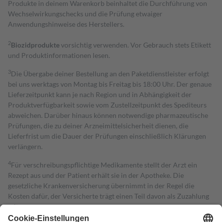
Produkte in deinem Warenkorb beinhaltet die Durchführung von
Wechselwirkungschecks und die Prüfung etwaiger
Anwendungshinweise des Herstellers.
2
Biozidprodukte
vorsichtig verwenden. Vor Gebrauch stets Etikett
und Produktinformationen lesen.
3
Die Übergabe deiner Bestellung an den Paketdienstleister erfolgt
bei uns werktags von Montag bis Freitag bis 18:00 Uhr. Der genaue
Lieferzeitpunkt kann je nach Region und in Abhängigkeit der
Produktverfügbarkeit sowie vom Zustellzeitpunkt des Spediteurs
abweichen. Darüber hinaus können notwendige pharmazeutische
Prüfungen, die zu deiner Arzneimittelsicherheit dienen, die
Lieferfrist um die Dauer der Prüfungen einschließlich Klärungen
verlängern.
4
Für verschreibungspflichtige Medikamente stellt der Arzt ein
Rezept aus und der Patient erhält sie in der Apotheke. Die
gesetzliche Krankenversicherung übernimmt in der Regel die
Kosten dafür, der Versicherte trägt einen Teil davon als Zuzahlung
mit.
Grundsätzlich leisten Mitglieder Zuzahlungen in Höhe von zehn