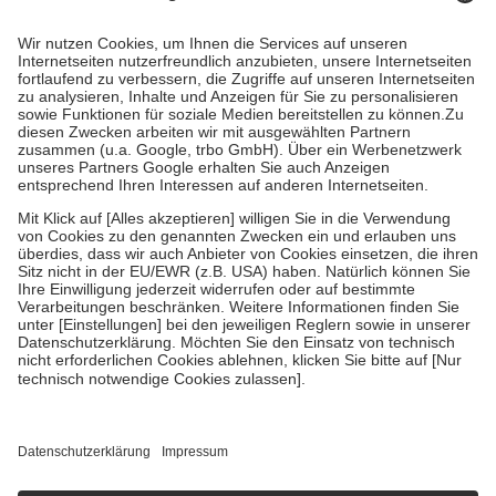
Prozent des Abgabepreises,
mindestens
jedoch
fünf Euro
und
höchstens zehn Euro.
Es sind jedoch nie mehr als die tatsächlichen
Kosten der Leistung zu entrichten.
Diese Regeln gelten grundsätzlich auch für Online-Apotheken.
Bei Heilmitteln und häuslicher Krankenpflege beträgt die
Zuzahlung zehn Prozent der Kosten sowie zehn Euro je
Verordnung.
Um das Engagement der Versicherten für ihre eigene Gesundheit zu
stärken und die besondere Stellung der Familie zu unterstützen,
fallen
keine Zuzahlungen
an bei:
• Kindern und Jugendlichen bis zum vollendeten 18. Lebensjahr
mit Ausnahme der Fahrkosten
• Untersuchungen zur Vorsorge und Früherkennung, die von der
GKV getragen werden
• empfohlenen Schutzimpfungen
• Harn- und Blutteststreifen
Wir nutzen Trusted Shops als unabhängigen Dienstleister für die
Einholung von Bewertungen. Trusted Shops hat Maßnahmen
getroffen, um sicherzustellen, dass es sich um echte Bewertungen
handelt. Mehr Informationen findest du hier:
https://help.etrusted.com/hc/de/articles/4419944605341