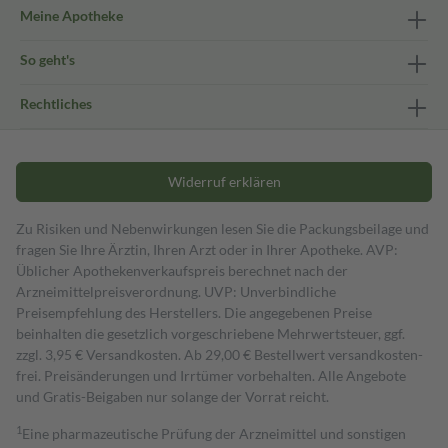
Meine Apotheke
So geht's
Rechtliches
Widerruf erklären
Zu Risiken und Nebenwirkungen lesen Sie die Packungsbeilage und
fragen Sie Ihre Ärztin, Ihren Arzt oder in Ihrer Apotheke. AVP:
Üblicher Apothekenverkaufspreis berechnet nach der
Arzneimittelpreisverordnung. UVP: Unverbindliche
Preisempfehlung des Herstellers. Die angegebenen Preise
beinhalten die gesetzlich vorgeschriebene Mehrwertsteuer, ggf.
zzgl. 3,95 € Versandkosten. Ab 29,00 € Bestell­wert versand­kosten­
frei. Preisänderungen und Irrtümer vorbehalten. Alle Angebote
und Gratis-Beigaben nur solange der Vorrat reicht.
1
Eine pharmazeutische Prüfung der Arzneimittel und sonstigen