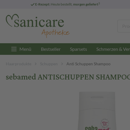
3
E-Rezept:
Heute bestellt,
morgen geliefert
Menü
Bestseller
Sparsets
Schmerzen & Ver
Haarprodukte
Schuppen
Anti Schuppen Shampoo
sebamed ANTISCHUPPEN SHAMPOO