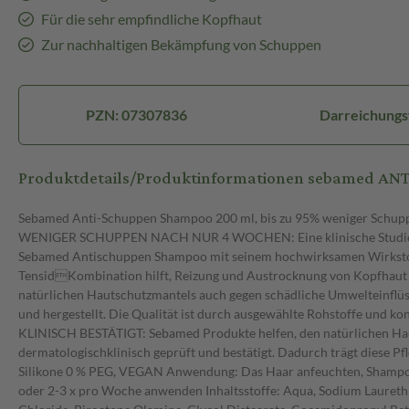
Für die sehr empfindliche Kopfhaut
Zur nachhaltigen Bekämpfung von Schuppen
PZN: 07307836
Darreichung
Produktdetails/Produktinformationen sebamed 
Sebamed Anti-Schuppen Shampoo 200 ml, bis zu 95% weniger Schupp
WENIGER SCHUPPEN NACH NUR 4 WOCHEN: Eine klinische Studie best
Sebamed Antischuppen Shampoo mit seinem hochwirksamen Wirkstof
TensidKombination hilft, Reizung und Austrocknung von Kopfhaut 
natürlichen Hautschutzmantels auch gegen schädliche Umwelteinflü
und hergestellt. Die Qualität ist durch ausgewählte Rohstoffe und 
KLINISCH BESTÄTIGT: Sebamed Produkte helfen, den natürlichen Haut
dermatologischklinisch geprüft und bestätigt. Dadurch trägt diese
Silikone 0 % PEG, VEGAN Anwendung: Das Haar anfeuchten, Shampoo i
oder 2-3 x pro Woche anwenden Inhaltsstoffe: Aqua, Sodium Laureth 