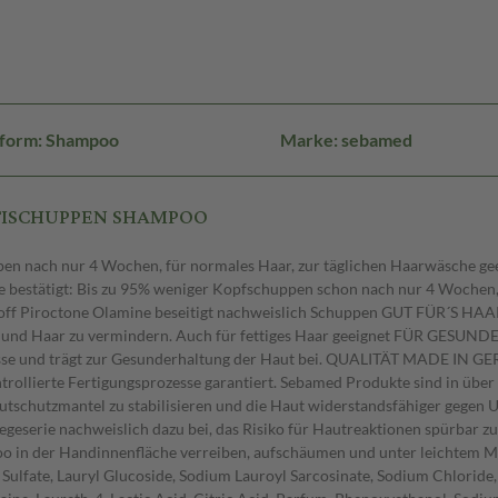
sform: Shampoo
Marke: sebamed
ANTISCHUPPEN SHAMPOO
en nach nur 4 Wochen, für normales Haar, zur täglichen Haarwäsche 
ätigt: Bis zu 95% weniger Kopfschuppen schon nach nur 4 Wochen, St
f Piroctone Olamine beseitigt nachweislich Schuppen GUT FÜR´S HAA
und Haar zu vermindern. Auch für fettiges Haar geeignet FÜR GESUNDE
sse und trägt zur Gesunderhaltung der Haut bei. QUALITÄT MADE IN GE
kontrollierte Fertigungsprozesse garantiert. Sebamed Produkte sind in 
schutzmantel zu stabilisieren und die Haut widerstandsfähiger gegen U
 Pflegeserie nachweislich dazu bei, das Risiko für Hautreaktionen sp
n der Handinnenfläche verreiben, aufschäumen und unter leichtem Mass
Sulfate, Lauryl Glucoside, Sodium Lauroyl Sarcosinate, Sodium Chlorid