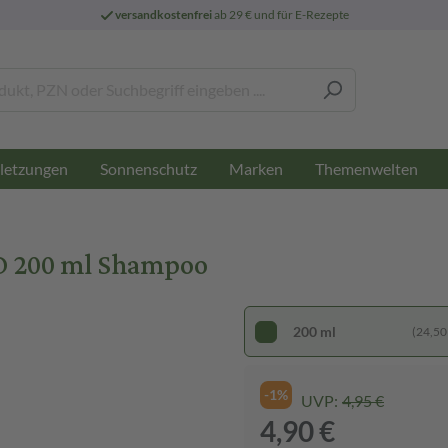
versandkostenfrei
ab 29 € und für E-Rezepte
letzungen
Sonnenschutz
Marken
Themenwelten
 200 ml Shampoo
200 ml
(24,50 €
-1%
UVP:
4,95 €
4,90 €