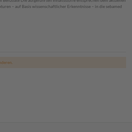
um Benzoate Die aufgeführten Inhaltsstoffe entsprechen dem aktuellen
uren – auf Basis wissenschaftlicher Erkenntnisse – in die sebamed
nderen.