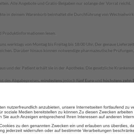
alten. Alle Angebote und Gratis-Beigaben nur solange der Vorrat reicht.
dukte in deinem Warenkorb beinhaltet die Durchführung von Wechselwir
nd Produktinformationen lesen.
 uns werktags von Montag bis Freitag bis 18:00 Uhr. Der genaue Lieferze
ichen. Darüber hinaus können notwendige pharmazeutische Prüfungen, die
aus und der Patient erhält sie in der Apotheke. Die gesetzliche Krankenv
ent des Abgabepreises,
mindestens
jedoch
fünf Euro
und
höchstens zehn 
zehn Prozent der Kosten sowie zehn Euro je Verordnung.
rken und die besondere Stellung der Familie zu unterstützen, fallen
kein
 Ausnahme der Fahrkosten
 getragen werden