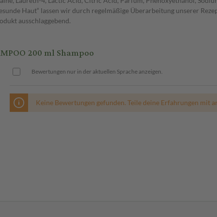
ine, Laureth-4, Lactic Acid, Citric Acid, Parfum, Phenoxyethanol, Sodi
esunde Haut“ lassen wir durch regelmäßige Überarbeitung unserer Rezept
rodukt ausschlaggebend.
AMPOO 200 ml Shampoo
Bewertungen nur in der aktuellen Sprache anzeigen.
Keine Bewertungen gefunden. Teile deine Erfahrungen mit a