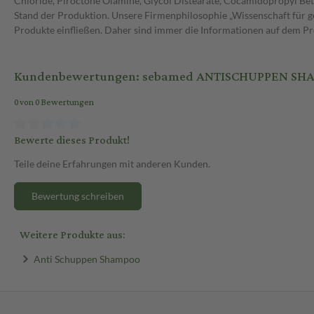
Chloride, Piroctone Olamine, Glycol Distearate, Cocamidopropyl Beta
Stand der Produktion. Unsere Firmenphilosophie „Wissenschaft für g
Produkte einfließen. Daher sind immer die Informationen auf dem P
Kundenbewertungen: sebamed ANTISCHUPPEN SH
0 von 0 Bewertungen
Bewerte dieses Produkt!
Teile deine Erfahrungen mit anderen Kunden.
Bewertung schreiben
Weitere Produkte aus:
Anti Schuppen Shampoo