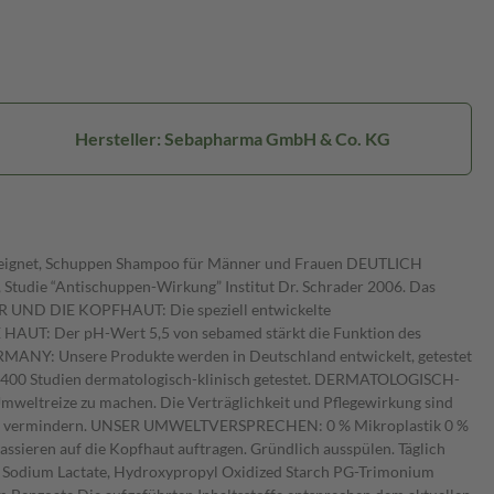
Hersteller: Sebapharma GmbH & Co. KG
geeignet, Schuppen Shampoo für Männer und Frauen DEUTLICH
udie “Antischuppen-Wirkung” Institut Dr. Schrader 2006. Das
R UND DIE KOPFHAUT: Die speziell entwickelte
 HAUT: Der pH-Wert 5,5 von sebamed stärkt die Funktion des
RMANY: Unsere Produkte werden in Deutschland entwickelt, getestet
über 400 Studien dermatologisch-klinisch getestet. DERMATOLOGISCH-
mweltreize zu machen. Die Verträglichkeit und Pflegewirkung sind
ürbar zu vermindern. UNSER UMWELTVERSPRECHEN: 0 % Mikroplastik 0 %
ieren auf die Kopfhaut auftragen. Gründlich ausspülen. Täglich
e, Sodium Lactate, Hydroxypropyl Oxidized Starch PG-Trimonium