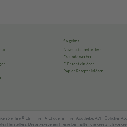
e
So geht's
nto
Newsletter anfordern
Freunde werben
gen
E-Rezept einlösen
Papier Rezept einlösen
g
gen Sie Ihre Ärztin, Ihren Arzt oder in Ihrer Apotheke. AVP: Üblicher A
s Herstellers. Die angegebenen Preise beinhalten die gesetzlich vorgesc