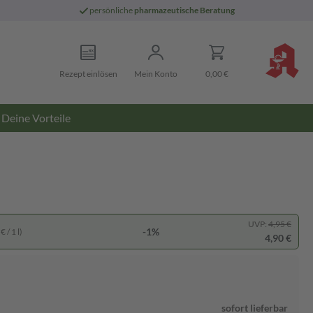
persönliche
pharmazeutische Beratung
Rezept einlösen
Mein Konto
0,00 €
Deine Vorteile
UVP:
4,95 €
-1%
 / 1 l)
4,90 €
sofort lieferbar