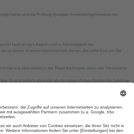
kungschecks und die Prüfung etwaiger Anwendungshinweise des
itpunkt kann je nach Region und in Abhängigkeit der
 zu deiner Arzneimittelsicherheit dienen, die Lieferfrist um die
ersicherung übernimmt in der Regel die Kosten dafür, der Versicherte
Euro.
Es sind jedoch nie mehr als die tatsächlichen Kosten der Leistung
e Zuzahlungen
an bei: