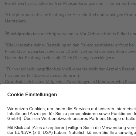
Bestell­wert versand­kosten­frei. Preisänderungen und Irrtümer vorbeh
1
Eine pharmazeutische Prüfung der Arzneimittel und sonstigen Pro
Herstellers.
2
Biozidprodukte
vorsichtig verwenden. Vor Gebrauch stets Etikett u
3
Die Übergabe deiner Bestellung an den Paketdienstleister erfolgt bei
Produktverfügbarkeit sowie vom Zustellzeitpunkt des Spediteurs abwe
Dauer der Prüfungen einschließlich Klärungen verlängern.
4
Für verschreibungspflichtige Medikamente stellt der Arzt ein Rezept 
trägt einen Teil davon als Zuzahlung mit.
Grundsätzlich leisten Mitglieder Zuzahlungen in Höhe von zehn Proz
zu entrichten.
Diese Regeln gelten grundsätzlich auch für Online-Apotheken.
Bei Heilmitteln und häuslicher Krankenpflege beträgt die Zuzahlung 
Um das Engagement der Versicherten für ihre eigene Gesundheit zu stä
• Kindern und Jugendlichen bis zum vollendeten 18. Lebensjahr mit
• Untersuchungen zur Vorsorge und Früherkennung, die von der GKV
• empfohlenen Schutzimpfungen
• Harn- und Blutteststreifen