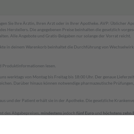
gen Sie Ihre Ärztin, Ihren Arzt oder in Ihrer Apotheke. AVP: Üblicher A
s Herstellers. Die angegebenen Preise beinhalten die gesetzlich vorgesc
alten. Alle Angebote und Gratis-Beigaben nur solange der Vorrat reicht.
dukte in deinem Warenkorb beinhaltet die Durchführung von Wechselwir
nd Produktinformationen lesen.
 uns werktags von Montag bis Freitag bis 18:00 Uhr. Der genaue Lieferze
ichen. Darüber hinaus können notwendige pharmazeutische Prüfungen, die
aus und der Patient erhält sie in der Apotheke. Die gesetzliche Krankenv
ent des Abgabepreises,
mindestens
jedoch
fünf Euro
und
höchstens zehn 
zehn Prozent der Kosten sowie zehn Euro je Verordnung.