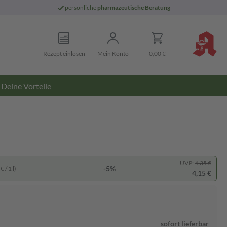
persönliche
pharmazeutische Beratung
Rezept einlösen
Mein Konto
0,00 €
Deine Vorteile
UVP:
4,35 €
-5%
 / 1 l)
4,15 €
sofort lieferbar