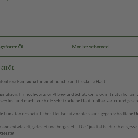
gsform: Öl
Marke: sebamed
USCHÖL
ifenfreie Reinigung für empfindliche und trockene Haut
Emulsion. Ihr hochwertiger Pflege- und Schutzkomplex mit natürlichem 
itsverlust und macht auch die sehr trockene Haut fühlbar zarter und gesc
e Funktion des natürlichen Hautschutzmantels auch gegen schädliche Um
nd entwickelt, getestet und hergestellt. Die Qualität ist durch ausgewäh
getestet