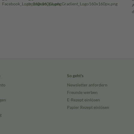
e
So geht's
nto
Newsletter anfordern
Freunde werben
gen
E-Rezept einlösen
Papier Rezept einlösen
g