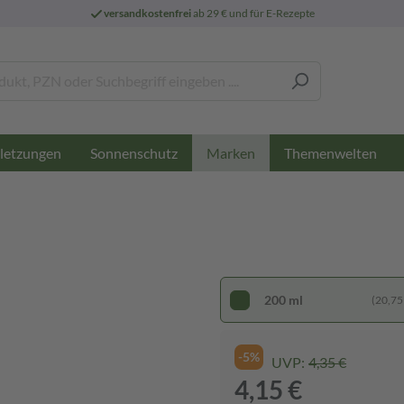
versandkostenfrei
ab 29 € und für E-Rezepte
letzungen
Sonnenschutz
Themenwelten
Marken
200 ml
(20,75 €
-5%
UVP:
4,35 €
4,15 €