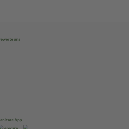
Bewerte uns
Sanicare App