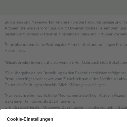
Zu Risiken und Nebenwirkungen lesen Sie die Packungsbeilage und fra
Arzneimittelpreisverordnung. UVP: Unverbindliche Preisempfehlung de
Bestell­wert versand­kosten­frei. Preisänderungen und Irrtümer vorbeh
1
Eine pharmazeutische Prüfung der Arzneimittel und sonstigen Pro
Herstellers.
2
Biozidprodukte
vorsichtig verwenden. Vor Gebrauch stets Etikett u
3
Die Übergabe deiner Bestellung an den Paketdienstleister erfolgt bei
Produktverfügbarkeit sowie vom Zustellzeitpunkt des Spediteurs abwe
Dauer der Prüfungen einschließlich Klärungen verlängern.
4
Für verschreibungspflichtige Medikamente stellt der Arzt ein Rezept 
trägt einen Teil davon als Zuzahlung mit.
Grundsätzlich leisten Mitglieder Zuzahlungen in Höhe von zehn Proz
zu entrichten.
Diese Regeln gelten grundsätzlich auch für Online-Apotheken.
Bei Heilmitteln und häuslicher Krankenpflege beträgt die Zuzahlung 