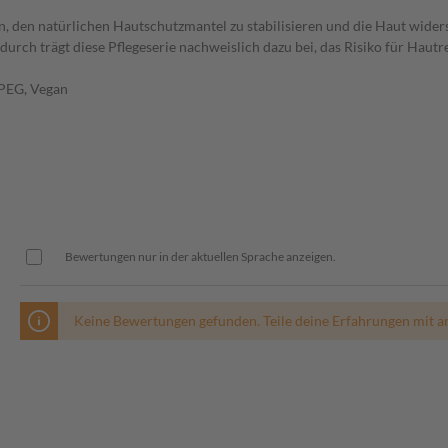
, den natürlichen Hautschutzmantel zu stabilisieren und die Haut wider
durch trägt diese Pflegeserie nachweislich dazu bei, das Risiko für Hau
 PEG, Vegan
Bewertungen nur in der aktuellen Sprache anzeigen.
Keine Bewertungen gefunden. Teile deine Erfahrungen mit a