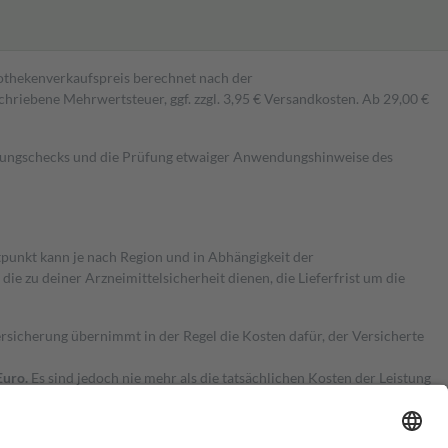
pothekenverkaufspreis berechnet nach der
hriebene Mehrwertsteuer, ggf. zzgl. 3,95 € Versandkosten. Ab 29,00 €
kungschecks und die Prüfung etwaiger Anwendungshinweise des
itpunkt kann je nach Region und in Abhängigkeit der
 zu deiner Arzneimittelsicherheit dienen, die Lieferfrist um die
ersicherung übernimmt in der Regel die Kosten dafür, der Versicherte
Euro.
Es sind jedoch nie mehr als die tatsächlichen Kosten der Leistung