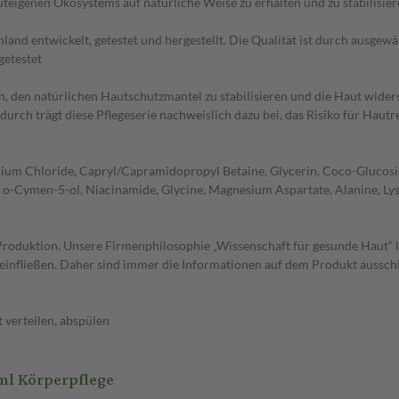
auteigenen Ökosystems auf natürliche Weise zu erhalten und zu stabilisie
twickelt, getestet und hergestellt. Die Qualität ist durch ausgewählt
getestet
 natürlichen Hautschutzmantel zu stabilisieren und die Haut widerst
durch trägt diese Pflegeserie nachweislich dazu bei, das Risiko für Hau
ium Chloride, Capryl/Capramidopropyl Betaine, Glycerin, Coco-Glucosi
id, o-Cymen-5-ol, Niacinamide, Glycine, Magnesium Aspartate, Alanine, L
 Produktion. Unsere Firmenphilosophie „Wissenschaft für gesunde Haut“
e einfließen. Daher sind immer die Informationen auf dem Produkt aussc
verteilen, abspülen
ml Körperpflege