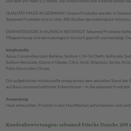
und dem pH-Wert 5,5 helfen, die Artenvielfalt und Vitalität dieses h
QUALITÄT MADE IN GERMANY: Unsere Produkte werden in Deutschland en
Sebamed Produkte sind in über 400 Studien dermatologisch-klinisch 
DERMATOLOGISCH-KLINISCH BESTÄTIGT: Sebamed Produkte helfen, den
Pflegewirkung sind dermatologisch-klinisch geprüft und bestätigt. Da
Inhaltsstoffe
Aqua, Cocamidopropyl Betaine, Sodium C14-16 Olefin Sulfonate, Sod
Sodium Benzoate, Glyceryl Oleate, Citric Acid, Allantoin, Sorbic Ac
Palm Glycerides Citrate.
Die aufgeführten Inhaltsstoffe entsprechen dem aktuellen Stand der
auf Basis wissenschaftlicher Erkenntnisse – in die sebamed Produkt
Anwendung
Haut anfeuchten, Produkt in den Handflächen aufschäumen und sanft 
Kundenbewertungen: sebamed Frische Dusche 200 