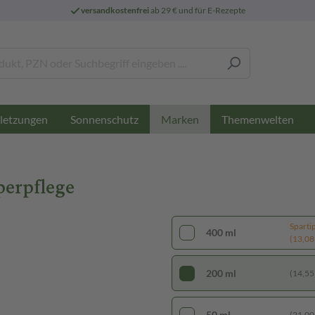
versandkostenfrei
ab 29 € und für E-Rezepte
letzungen
Sonnenschutz
Themenwelten
Marken
perpflege
Sparti
400 ml
(13,08 €
200 ml
(14,55 €
50 ml
(21,00 €