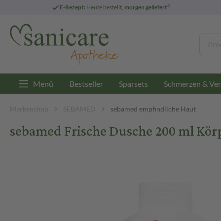
3
E-Rezept:
Heute bestellt,
morgen geliefert
Menü
Bestseller
Sparsets
Schmerzen & Ver
Markenshop
SEBAMED
sebamed empfindliche Haut
sebamed Frische Dusche 200 ml Kör