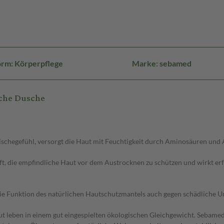
orm: Körperpflege
Marke: sebamed
sche Dusche
ischegefühl, versorgt die Haut mit Feuchtigkeit durch Aminosäuren und 
ie empfindliche Haut vor dem Austrocknen zu schützen und wirkt erfr
Funktion des natürlichen Hautschutzmantels auch gegen schädliche Umw
en in einem gut eingespielten ökologischen Gleichgewicht. Sebamed P