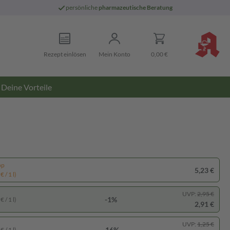
persönliche
pharmazeutische Beratung
Rezept einlösen
Mein Konto
0,00 €
Deine Vorteile
pp
5,23 €
 / 1 l)
UVP:
2,95 €
-1%
 / 1 l)
2,91 €
UVP:
1,25 €
-16%
 / 1 l)