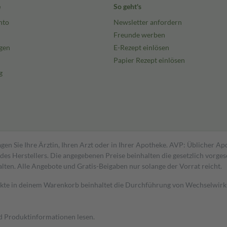
e
So geht's
nto
Newsletter anfordern
Freunde werben
gen
E-Rezept einlösen
Papier Rezept einlösen
g
gen Sie Ihre Ärztin, Ihren Arzt oder in Ihrer Apotheke. AVP: Üblicher A
s Herstellers. Die angegebenen Preise beinhalten die gesetzlich vorgesc
alten. Alle Angebote und Gratis-Beigaben nur solange der Vorrat reicht.
dukte in deinem Warenkorb beinhaltet die Durchführung von Wechselwir
nd Produktinformationen lesen.