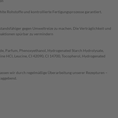
ren
e Rohstoffe und kontrollierte Fertigungsprozesse garantiert.
andsfähiger gegen Umweltreize zu machen. Die Verträglichkeit und
treaktionen spürbar zu vermindern
de, Parfum, Phenoxyethanol, Hydrogenated Starch Hydrolysate,
ysine HCl, Leucine, CI 42090, CI 14700, Tocopherol, Hydrogenated
 lassen wir durch regelmäßige Überarbeitung unserer Rezepturen –
hlaggebend.