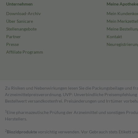
Unternehmen
Meine Apothek
Download-Archiv
Mein Kundenko
Über Sanicare
Mein Merkzettel
Stellenangebote
Meine Bestellun
Partner
Kontakt
Presse
Neuregistrierun
Affiliate Programm
Zu Risiken und Nebenwirkungen lesen Sie die Packungsbeilage und fra
Arzneimittelpreisverordnung. UVP: Unverbindliche Preisempfehlung de
Bestell­wert versand­kosten­frei. Preisänderungen und Irrtümer vorbeh
1
Eine pharmazeutische Prüfung der Arzneimittel und sonstigen Pro
Herstellers.
2
Biozidprodukte
vorsichtig verwenden. Vor Gebrauch stets Etikett u