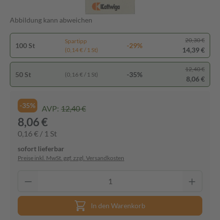
Abbildung kann abweichen
20,30 €
Spartipp
100 St
-29%
14,39 €
(0,14 € / 1 St)
12,40 €
50 St
-35%
(0,16 € / 1 St)
8,06 €
-35%
AVP:
12,40 €
8,06 €
0,16 € / 1 St
sofort lieferbar
Preise inkl. MwSt. ggf. zzgl. Versandkosten
In den Warenkorb