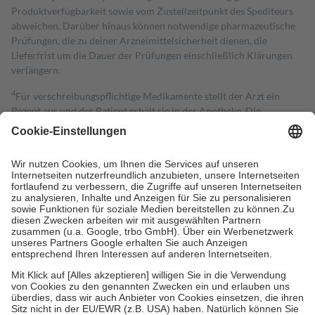
Produktverfügbarkeit sowie vom Zustellzeitpunkt des Spediteurs
abweichen. Darüber hinaus können notwendige pharmazeutische
Prüfungen, die zu deiner Arzneimittelsicherheit dienen, die
Lieferfrist um die Dauer der Prüfungen einschließlich Klärungen
verlängern.
4
Für verschreibungspflichtige Medikamente stellt der Arzt ein
Rezept aus und der Patient erhält sie in der Apotheke. Die
gesetzliche Krankenversicherung übernimmt in der Regel die
Kosten dafür, der Versicherte trägt einen Teil davon als Zuzahlung
mit.
Grundsätzlich leisten Mitglieder Zuzahlungen in Höhe von zehn
Prozent des Abgabepreises,
mindestens
jedoch
fünf Euro
und
höchstens zehn Euro.
Es sind jedoch nie mehr als die tatsächlichen
Kosten der Leistung zu entrichten.
Diese Regeln gelten grundsätzlich auch für Online-Apotheken.
Bei Heilmitteln und häuslicher Krankenpflege beträgt die
Zuzahlung zehn Prozent der Kosten sowie zehn Euro je
Verordnung.
Um das Engagement der Versicherten für ihre eigene Gesundheit zu
stärken und die besondere Stellung der Familie zu unterstützen,