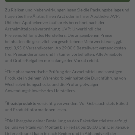
Zu Risiken und Nebenwirkungen lesen Sie die Packungsbeilage und
fragen Sie Ihre Ärztin, Ihren Arzt oder in Ihrer Apotheke. AVP:
Üblicher Apothekenverkaufspreis berechnet nach der
Arzneimittelpreisverordnung. UVP: Unverbindliche
Preisempfehlung des Herstellers. Die angegebenen Preise
beinhalten die gesetzlich vorgeschriebene Mehrwertsteuer, ggf.
zzgl. 3,95 € Versandkosten. Ab 29,00 € Bestell­wert versand­kosten­
frei. Preisänderungen und Irrtümer vorbehalten. Alle Angebote
und Gratis-Beigaben nur solange der Vorrat reicht.
1
Eine pharmazeutische Prüfung der Arzneimittel und sonstigen
Produkte in deinem Warenkorb beinhaltet die Durchführung von
Wechselwirkungschecks und die Prüfung etwaiger
Anwendungshinweise des Herstellers.
2
Biozidprodukte
vorsichtig verwenden. Vor Gebrauch stets Etikett
und Produktinformationen lesen.
3
Die Übergabe deiner Bestellung an den Paketdienstleister erfolgt
bei uns werktags von Montag bis Freitag bis 18:00 Uhr. Der genaue
Lieferzeitpunkt kann je nach Region und in Abhängigkeit der