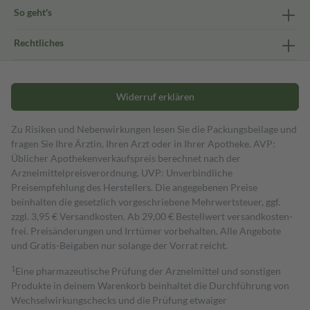
So geht's
Rechtliches
Widerruf erklären
Zu Risiken und Nebenwirkungen lesen Sie die Packungsbeilage und
fragen Sie Ihre Ärztin, Ihren Arzt oder in Ihrer Apotheke. AVP:
Üblicher Apothekenverkaufspreis berechnet nach der
Arzneimittelpreisverordnung. UVP: Unverbindliche
Preisempfehlung des Herstellers. Die angegebenen Preise
beinhalten die gesetzlich vorgeschriebene Mehrwertsteuer, ggf.
zzgl. 3,95 € Versandkosten. Ab 29,00 € Bestell­wert versand­kosten­
frei. Preisänderungen und Irrtümer vorbehalten. Alle Angebote
und Gratis-Beigaben nur solange der Vorrat reicht.
1
Eine pharmazeutische Prüfung der Arzneimittel und sonstigen
Produkte in deinem Warenkorb beinhaltet die Durchführung von
Wechselwirkungschecks und die Prüfung etwaiger