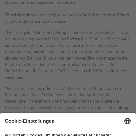
Anwendungshinweise des Herstellers.
2
Biozidprodukte
vorsichtig verwenden. Vor Gebrauch stets Etikett
und Produktinformationen lesen.
3
Die Übergabe deiner Bestellung an den Paketdienstleister erfolgt
bei uns werktags von Montag bis Freitag bis 18:00 Uhr. Der genaue
Lieferzeitpunkt kann je nach Region und in Abhängigkeit der
Produktverfügbarkeit sowie vom Zustellzeitpunkt des Spediteurs
abweichen. Darüber hinaus können notwendige pharmazeutische
Prüfungen, die zu deiner Arzneimittelsicherheit dienen, die
Lieferfrist um die Dauer der Prüfungen einschließlich Klärungen
verlängern.
4
Für verschreibungspflichtige Medikamente stellt der Arzt ein
Rezept aus und der Patient erhält sie in der Apotheke. Die
gesetzliche Krankenversicherung übernimmt in der Regel die
Kosten dafür, der Versicherte trägt einen Teil davon als Zuzahlung
mit.
Grundsätzlich leisten Mitglieder Zuzahlungen in Höhe von zehn
Prozent des Abgabepreises,
mindestens
jedoch
fünf Euro
und
höchstens zehn Euro.
Es sind jedoch nie mehr als die tatsächlichen