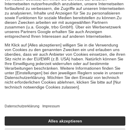
Kosten der Leistung zu entrichten.
Diese Regeln gelten grundsätzlich auch für Online-Apotheken.
Bei Heilmitteln und häuslicher Krankenpflege beträgt die
Zuzahlung zehn Prozent der Kosten sowie zehn Euro je
Verordnung.
Um das Engagement der Versicherten für ihre eigene Gesundheit zu
stärken und die besondere Stellung der Familie zu unterstützen,
fallen
keine Zuzahlungen
an bei:
• Kindern und Jugendlichen bis zum vollendeten 18. Lebensjahr
mit Ausnahme der Fahrkosten
• Untersuchungen zur Vorsorge und Früherkennung, die von der
GKV getragen werden
• empfohlenen Schutzimpfungen
• Harn- und Blutteststreifen
Wir nutzen Trusted Shops als unabhängigen Dienstleister für die
Einholung von Bewertungen. Trusted Shops hat Maßnahmen
getroffen, um sicherzustellen, dass es sich um echte Bewertungen
handelt. Mehr Informationen findest du hier:
https://help.etrusted.com/hc/de/articles/4419944605341
Einige Bilder und Inhalte wurden unter Zuhilfenahme künstlicher