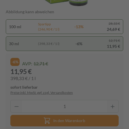
Abbildung kann abweichen
28,33 €
Spartipp
100 ml
-13%
24,69 €
(246,90 € / 1 l)
12,71 €
30 ml
-6%
(398,33 € / 1 l)
11,95 €
-6%
AVP:
12,71 €
11,95 €
398,33 € / 1 l
sofort lieferbar
Preise inkl. MwSt. ggf. zzgl. Versandkosten
In den Warenkorb