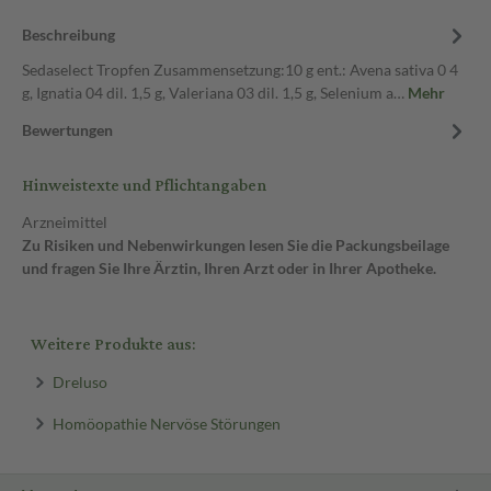
Beschreibung
Sedaselect Tropfen Zusammensetzung:10 g ent.: Avena sativa 0 4
g, Ignatia 04 dil. 1,5 g, Valeriana 03 dil. 1,5 g, Selenium a…
Mehr
Bewertungen
Hinweistexte und Pflichtangaben
Arzneimittel
Zu Risiken und Nebenwirkungen lesen Sie die Packungsbeilage
und fragen Sie Ihre Ärztin, Ihren Arzt oder in Ihrer Apotheke.
Weitere Produkte aus:
Dreluso
Homöopathie Nervöse Störungen