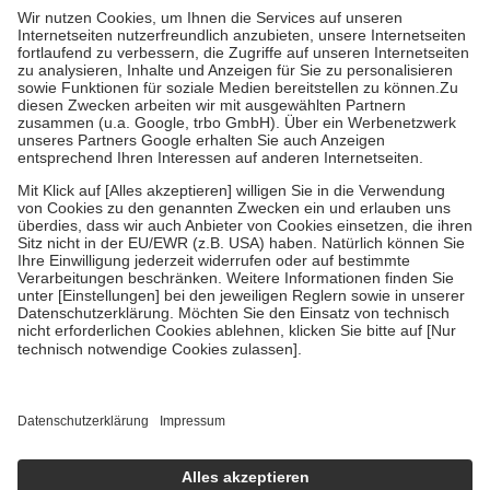
höchstens zehn Euro.
Es sind jedoch nie mehr als die tatsächlichen
Kosten der Leistung zu entrichten.
Diese Regeln gelten grundsätzlich auch für Online-Apotheken.
Bei Heilmitteln und häuslicher Krankenpflege beträgt die
Zuzahlung zehn Prozent der Kosten sowie zehn Euro je
Verordnung.
Um das Engagement der Versicherten für ihre eigene Gesundheit zu
stärken und die besondere Stellung der Familie zu unterstützen,
fallen
keine Zuzahlungen
an bei:
• Kindern und Jugendlichen bis zum vollendeten 18. Lebensjahr
mit Ausnahme der Fahrkosten
• Untersuchungen zur Vorsorge und Früherkennung, die von der
GKV getragen werden
• empfohlenen Schutzimpfungen
• Harn- und Blutteststreifen
Wir nutzen Trusted Shops als unabhängigen Dienstleister für die
Einholung von Bewertungen. Trusted Shops hat Maßnahmen
getroffen, um sicherzustellen, dass es sich um echte Bewertungen
handelt. Mehr Informationen findest du hier:
https://help.etrusted.com/hc/de/articles/4419944605341