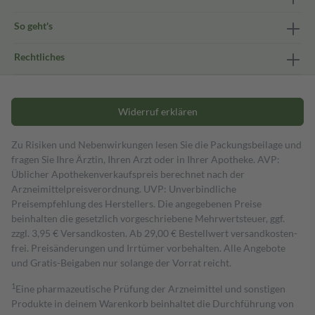
So geht's
Rechtliches
Widerruf erklären
Zu Risiken und Nebenwirkungen lesen Sie die Packungsbeilage und
fragen Sie Ihre Ärztin, Ihren Arzt oder in Ihrer Apotheke. AVP:
Üblicher Apothekenverkaufspreis berechnet nach der
Arzneimittelpreisverordnung. UVP: Unverbindliche
Preisempfehlung des Herstellers. Die angegebenen Preise
beinhalten die gesetzlich vorgeschriebene Mehrwertsteuer, ggf.
zzgl. 3,95 € Versandkosten. Ab 29,00 € Bestell­wert versand­kosten­
frei. Preisänderungen und Irrtümer vorbehalten. Alle Angebote
und Gratis-Beigaben nur solange der Vorrat reicht.
1
Eine pharmazeutische Prüfung der Arzneimittel und sonstigen
Produkte in deinem Warenkorb beinhaltet die Durchführung von