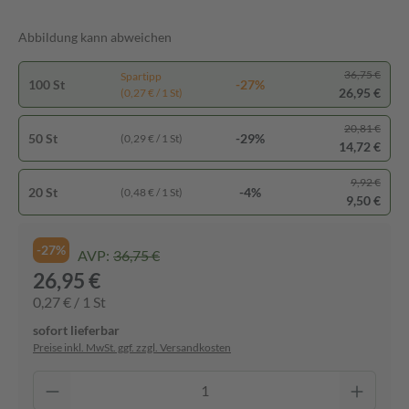
Abbildung kann abweichen
36,75 €
Spartipp
100 St
-27%
26,95 €
(0,27 € / 1 St)
20,81 €
50 St
-29%
(0,29 € / 1 St)
14,72 €
9,92 €
20 St
-4%
(0,48 € / 1 St)
9,50 €
-27%
AVP:
36,75 €
26,95 €
0,27 € / 1 St
sofort lieferbar
Preise inkl. MwSt. ggf. zzgl. Versandkosten