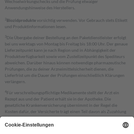
Wechselwirkungschecks und die Prüfung etwaiger
Anwendungshinweise des Herstellers.
2
Biozidprodukte
vorsichtig verwenden. Vor Gebrauch stets Etikett
und Produktinformationen lesen.
3
Die Übergabe deiner Bestellung an den Paketdienstleister erfolgt
bei uns werktags von Montag bis Freitag bis 18:00 Uhr. Der genaue
Lieferzeitpunkt kann je nach Region und in Abhängigkeit der
Produktverfügbarkeit sowie vom Zustellzeitpunkt des Spediteurs
abweichen. Darüber hinaus können notwendige pharmazeutische
Prüfungen, die zu deiner Arzneimittelsicherheit dienen, die
Lieferfrist um die Dauer der Prüfungen einschließlich Klärungen
verlängern.
4
Für verschreibungspflichtige Medikamente stellt der Arzt ein
Rezept aus und der Patient erhält sie in der Apotheke. Die
gesetzliche Krankenversicherung übernimmt in der Regel die
Kosten dafür, der Versicherte trägt einen Teil davon als Zuzahlung
mit.
Grundsätzlich leisten Mitglieder Zuzahlungen in Höhe von zehn
Prozent des Abgabepreises,
mindestens
jedoch
fünf Euro
und