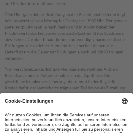
und Produktinformationen lesen.
3
Die Übergabe deiner Bestellung an den Paketdienstleister erfolgt
bei uns werktags von Montag bis Freitag bis 18:00 Uhr. Der genaue
Lieferzeitpunkt kann je nach Region und in Abhängigkeit der
Produktverfügbarkeit sowie vom Zustellzeitpunkt des Spediteurs
abweichen. Darüber hinaus können notwendige pharmazeutische
Prüfungen, die zu deiner Arzneimittelsicherheit dienen, die
Lieferfrist um die Dauer der Prüfungen einschließlich Klärungen
verlängern.
4
Für verschreibungspflichtige Medikamente stellt der Arzt ein
Rezept aus und der Patient erhält sie in der Apotheke. Die
gesetzliche Krankenversicherung übernimmt in der Regel die
Kosten dafür, der Versicherte trägt einen Teil davon als Zuzahlung
mit.
Grundsätzlich leisten Mitglieder Zuzahlungen in Höhe von zehn
Prozent des Abgabepreises,
mindestens
jedoch
fünf Euro
und
höchstens zehn Euro.
Es sind jedoch nie mehr als die tatsächlichen
Kosten der Leistung zu entrichten.
Diese Regeln gelten grundsätzlich auch für Online-Apotheken.
Bei Heilmitteln und häuslicher Krankenpflege beträgt die