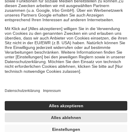
Zuzahlung zehn Prozent der Kosten sowie zehn Euro je
Verordnung.
Um das Engagement der Versicherten für ihre eigene Gesundheit zu
stärken und die besondere Stellung der Familie zu unterstützen,
fallen
keine Zuzahlungen
an bei:
• Kindern und Jugendlichen bis zum vollendeten 18. Lebensjahr
mit Ausnahme der Fahrkosten
• Untersuchungen zur Vorsorge und Früherkennung, die von der
GKV getragen werden
• empfohlenen Schutzimpfungen
• Harn- und Blutteststreifen
Wir nutzen Trusted Shops als unabhängigen Dienstleister für die
Einholung von Bewertungen. Trusted Shops hat Maßnahmen
getroffen, um sicherzustellen, dass es sich um echte Bewertungen
handelt. Mehr Informationen findest du hier:
https://help.etrusted.com/hc/de/articles/4419944605341
Einige Bilder und Inhalte wurden unter Zuhilfenahme künstlicher
Intelligenz erstellt.