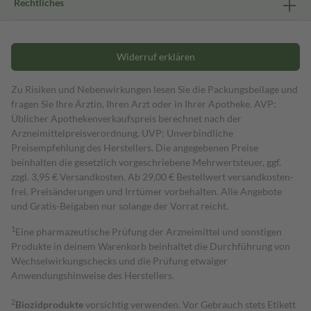
Rechtliches
Widerruf erklären
Zu Risiken und Nebenwirkungen lesen Sie die Packungsbeilage und
fragen Sie Ihre Ärztin, Ihren Arzt oder in Ihrer Apotheke. AVP:
Üblicher Apothekenverkaufspreis berechnet nach der
Arzneimittelpreisverordnung. UVP: Unverbindliche
Preisempfehlung des Herstellers. Die angegebenen Preise
beinhalten die gesetzlich vorgeschriebene Mehrwertsteuer, ggf.
zzgl. 3,95 € Versandkosten. Ab 29,00 € Bestell­wert versand­kosten­
frei. Preisänderungen und Irrtümer vorbehalten. Alle Angebote
und Gratis-Beigaben nur solange der Vorrat reicht.
1
Eine pharmazeutische Prüfung der Arzneimittel und sonstigen
Produkte in deinem Warenkorb beinhaltet die Durchführung von
Wechselwirkungschecks und die Prüfung etwaiger
Anwendungshinweise des Herstellers.
2
Biozidprodukte
vorsichtig verwenden. Vor Gebrauch stets Etikett